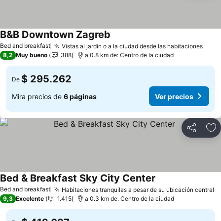
B&B Downtown Zagreb
Bed and breakfast
Vistas al jardín o a la ciudad desde las habitaciones
8,2
Muy bueno
388
a 0.8 km de: Centro de la ciudad
$ 295.262
De
Mira precios de
6 páginas
Ver precios
Compartir
Ag
Bed & Breakfast Sky City Center
Bed and breakfast
Habitaciones tranquilas a pesar de su ubicación central
9,3
Excelente
1.415
a 0.3 km de: Centro de la ciudad