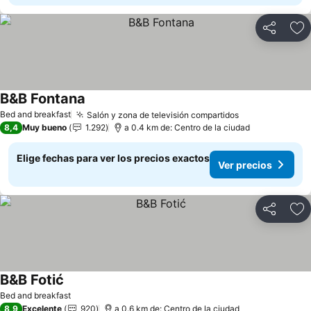
Compartir
Ag
B&B Fontana
Bed and breakfast
Salón y zona de televisión compartidos
8,4
Muy bueno
1.292
a 0.4 km de: Centro de la ciudad
Elige fechas para ver los precios exactos
Ver precios
Compartir
Ag
B&B Fotić
Bed and breakfast
8,9
Excelente
920
a 0.6 km de: Centro de la ciudad