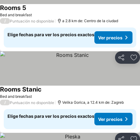
Rooms 5
Bed and breakfast
/
a 2.8 km de: Centro de la ciudad
Puntuación no disponible
Elige fechas para ver los precios exactos
Ver precios
Compartir
Ag
Rooms Stanic
Bed and breakfast
/
Velika Gorica, a 12.4 km de: Zagreb
Puntuación no disponible
Elige fechas para ver los precios exactos
Ver precios