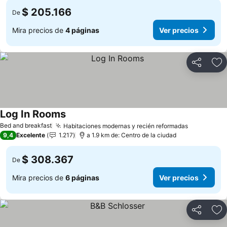
$ 205.166
De
Mira precios de
4 páginas
Ver precios
Compartir
Ag
Log In Rooms
Bed and breakfast
Habitaciones modernas y recién reformadas
9,4
Excelente
1.217
a 1.9 km de: Centro de la ciudad
$ 308.367
De
Mira precios de
6 páginas
Ver precios
Compartir
Ag