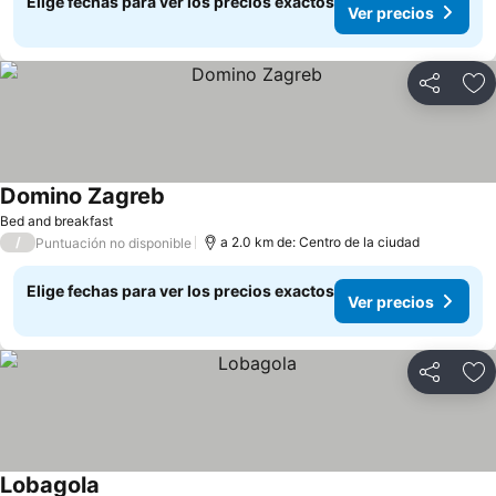
Elige fechas para ver los precios exactos
Ver precios
Compartir
Ag
Domino Zagreb
Bed and breakfast
/
a 2.0 km de: Centro de la ciudad
Puntuación no disponible
Elige fechas para ver los precios exactos
Ver precios
Compartir
Ag
Lobagola