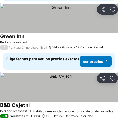
Compartir
Ag
Green Inn
Bed and breakfast
/
Velika Gorica, a 12.6 km de: Zagreb
Puntuación no disponible
Elige fechas para ver los precios exactos
Ver precios
Compartir
Ag
B&B Cvjetni
Bed and breakfast
Habitaciones modernas con confort de cuatro estrellas
8,8
Excelente
1.008
a 0.5 km de: Centro de la ciudad