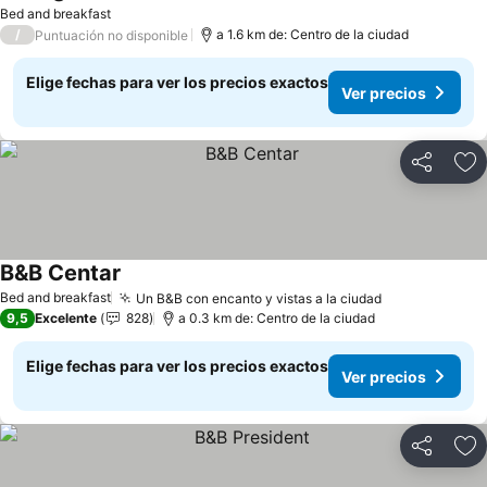
Bed and breakfast
/
a 1.6 km de: Centro de la ciudad
Puntuación no disponible
Elige fechas para ver los precios exactos
Ver precios
Compartir
Ag
B&B Centar
Bed and breakfast
Un B&B con encanto y vistas a la ciudad
9,5
Excelente
828
a 0.3 km de: Centro de la ciudad
Elige fechas para ver los precios exactos
Ver precios
Compartir
Ag