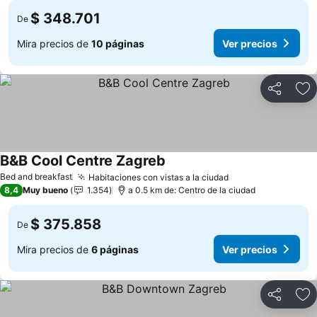
$ 348.701
De
Mira precios de
10 páginas
Ver precios
Compartir
Ag
B&B Cool Centre Zagreb
Bed and breakfast
Habitaciones con vistas a la ciudad
8,4
Muy bueno
1.354
a 0.5 km de: Centro de la ciudad
$ 375.858
De
Mira precios de
6 páginas
Ver precios
Compartir
Ag