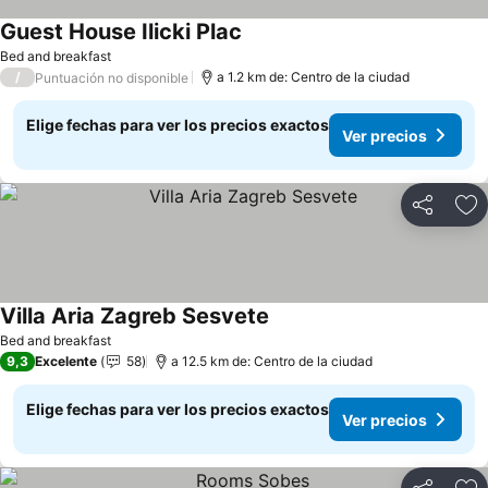
Guest House Ilicki Plac
Bed and breakfast
/
a 1.2 km de: Centro de la ciudad
Puntuación no disponible
Elige fechas para ver los precios exactos
Ver precios
Compartir
Ag
Villa Aria Zagreb Sesvete
Bed and breakfast
9,3
Excelente
58
a 12.5 km de: Centro de la ciudad
Elige fechas para ver los precios exactos
Ver precios