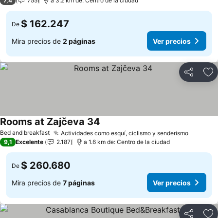
7,4
755
a 3.2 km de: Centro de la ciudad
$ 162.247
De
Mira precios de
2 páginas
Ver precios
Compartir
Ag
Rooms at Zajčeva 34
Bed and breakfast
Actividades como esquí, ciclismo y senderismo
9,1
Excelente
2.187
a 1.6 km de: Centro de la ciudad
$ 260.680
De
Mira precios de
7 páginas
Ver precios