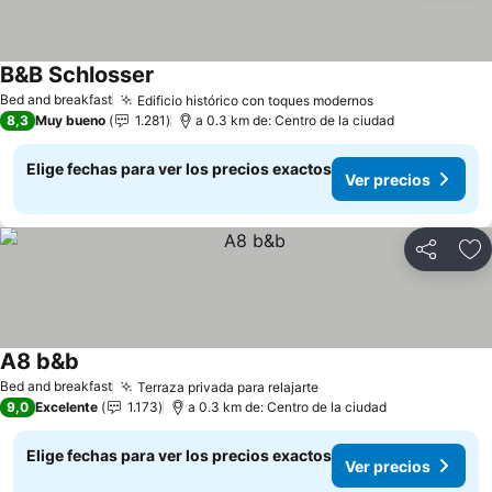
B&B Schlosser
Bed and breakfast
Edificio histórico con toques modernos
8,3
Muy bueno
1.281
a 0.3 km de: Centro de la ciudad
Elige fechas para ver los precios exactos
Ver precios
Compartir
Ag
A8 b&b
Bed and breakfast
Terraza privada para relajarte
9,0
Excelente
1.173
a 0.3 km de: Centro de la ciudad
Elige fechas para ver los precios exactos
Ver precios