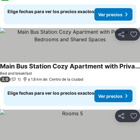
Elige fechas para ver los precios exactos
Ver precios
Compartir
Ag
Main Bus Station Cozy Apartment with Private Bedrooms and Shared Spaces
Bed and breakfast
2,0
1
a 1.8 km de: Centro de la ciudad
Elige fechas para ver los precios exactos
Ver precios
Compartir
Ag