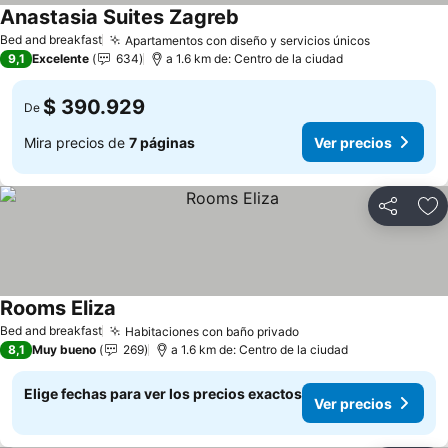
Anastasia Suites Zagreb
Bed and breakfast
Apartamentos con diseño y servicios únicos
9,1
Excelente
634
a 1.6 km de: Centro de la ciudad
$ 390.929
De
Mira precios de
7 páginas
Ver precios
Compartir
Ag
Rooms Eliza
Bed and breakfast
Habitaciones con baño privado
8,1
Muy bueno
269
a 1.6 km de: Centro de la ciudad
Elige fechas para ver los precios exactos
Ver precios