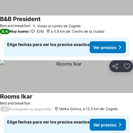
B&B President
Bed and breakfast
Vistas al centro de Zagreb
8,4
Muy bueno
526
a 0.8 km de: Centro de la ciudad
Elige fechas para ver los precios exactos
Ver precios
Compartir
Ag
Rooms Ikar
Bed and breakfast
/
Velika Gorica, a 12.3 km de: Zagreb
Puntuación no disponible
Elige fechas para ver los precios exactos
Ver precios