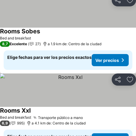
Compartir
Ag
Rooms Sobes
Bed and breakfast
8,7
Excelente
27
a 1.9 km de: Centro de la ciudad
Elige fechas para ver los precios exactos
Ver precios
Compartir
Ag
Rooms Xxl
Bed and breakfast
Transporte público a mano
6,9
995
a 4.1 km de: Centro de la ciudad