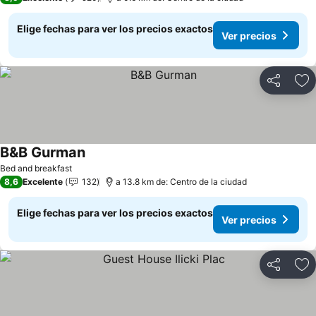
Elige fechas para ver los precios exactos
Ver precios
Compartir
Ag
B&B Gurman
Bed and breakfast
8,6
Excelente
132
a 13.8 km de: Centro de la ciudad
Elige fechas para ver los precios exactos
Ver precios
Compartir
Ag