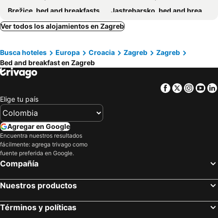
Brežice, bed and breakfasts
Jastrebarsko, bed and breakfasts
Kostanjevica na Krki, bed and breakfasts
Bistrica ob Sotli, bed and breakfasts
Ver todos los alojamientos en Zagreb
Donja Stubica, bed and breakfasts
Brdovec, bed and breakfasts
Busca hoteles
Europa
Croacia
Zagreb
Zagreb
Hum na Sutli, bed and breakfasts
Ozalj, bed and breakfasts
Bed and breakfast en Zagreb
Bizeljsko, bed and breakfasts
Sisak, bed and breakfasts
Križ, bed and breakfasts
Facebook
Twitter
Insta
Yo
Elige tu país
Agregar en Google
Encuentra nuestros resultados
fácilmente: agrega trivago como
fuente preferida en Google.
Compañía
Nuestros productos
Términos y políticas