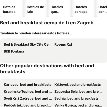
Hoteles
Hoteles de
Hoteles
Hoteles
Hote
baratos
lujo
que
con spa
con
aceptan
esta
mascotas
mien
Bed and breakfast cerca de ti en Zagreb
También te pueden interesar estos hoteles...
Bed & Breakfast Sky City Center
Rooms Xxl
B&B Fontana
Other popular destinations with bed and
breakfasts
Karlovac, bed and breakfasts
Križevci, bed and breakfasts
Krapinske Toplice, bed and breakfasts
Zagorska Sela, bed and breakfasts
Sveti Križ Začretje, bed and breakfasts
Bednja, bed and breakfasts
Podčetrtek, bed and breakfasts
Velika Gorica, bed and breakfasts