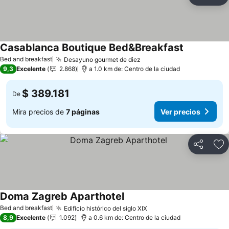
Compartir
Ag
Casablanca Boutique Bed&Breakfast
Bed and breakfast
Desayuno gourmet de diez
9,3
Excelente
2.868
a 1.0 km de: Centro de la ciudad
$ 389.181
De
Mira precios de
7 páginas
Ver precios
Compartir
Ag
Doma Zagreb Aparthotel
Bed and breakfast
Edificio histórico del siglo XIX
8,9
Excelente
1.092
a 0.6 km de: Centro de la ciudad