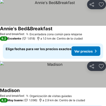
Compartir
Ag
Annie's Bed&Breakfast
Bed and breakfast
Encantadora zona común para relajarse
9,2
Excelente
1.618
a 1.0 km de: Centro de la ciudad
Elige fechas para ver los precios exactos
Ver precios
Compartir
Ag
Madison
Bed and breakfast
Organización de visitas guiadas
8,2
Muy bueno
1.096
a 2.9 km de: Centro de la ciudad