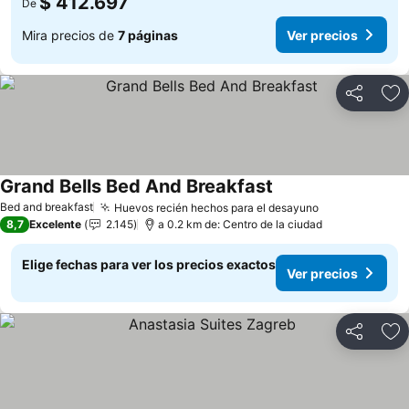
$ 412.697
De
Mira precios de
7 páginas
Ver precios
Compartir
Ag
Grand Bells Bed And Breakfast
Bed and breakfast
Huevos recién hechos para el desayuno
8,7
Excelente
2.145
a 0.2 km de: Centro de la ciudad
Elige fechas para ver los precios exactos
Ver precios
Compartir
Ag