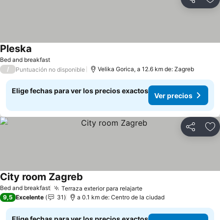
Compartir
Ag
Pleska
Bed and breakfast
/
Velika Gorica, a 12.6 km de: Zagreb
Puntuación no disponible
Elige fechas para ver los precios exactos
Ver precios
Compartir
Ag
City room Zagreb
Bed and breakfast
Terraza exterior para relajarte
9,5
Excelente
31
a 0.1 km de: Centro de la ciudad
Elige fechas para ver los precios exactos