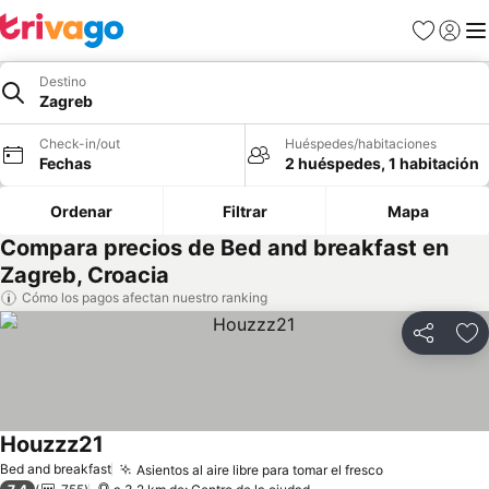
Favoritos
Iniciar 
Me
Destino
Zagreb
Check-in/out
Huéspedes/habitaciones
Fechas
2 huéspedes, 1 habitación
Ordenar
Filtrar
Mapa
Compara precios de Bed and breakfast en
Zagreb, Croacia
Cómo los pagos afectan nuestro ranking
Compartir
Ag
Houzzz21
Bed and breakfast
Asientos al aire libre para tomar el fresco