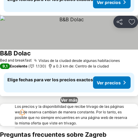
Ver precios
Compartir
Ag
B&B Dolac
Bed and breakfast
Vistas de la ciudad desde algunas habitaciones
9,1
Excelente
1.130
a 0.3 km de: Centro de la ciudad
Elige fechas para ver los precios exactos
Ver precios
Ver más
Los precios y la disponibilidad que recibe trivago de las páginas
web de reserva cambian de manera constante. Por lo tanto, es
posible que no siempre encuentres en una página web de reserva
la misma oferta que viste en trivago.
Preguntas frecuentes sobre Zagreb