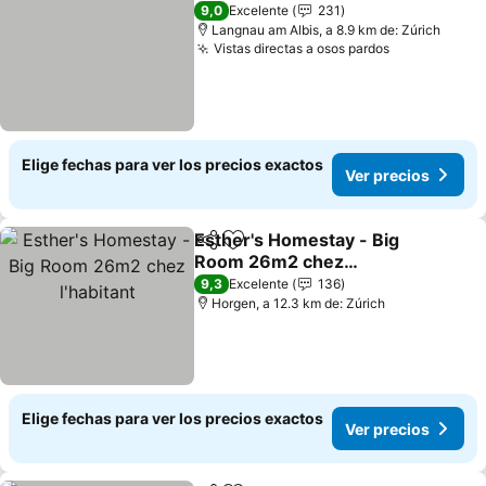
9,0
Excelente
231
Langnau am Albis, a 8.9 km de: Zúrich
Vistas directas a osos pardos
Elige fechas para ver los precios exactos
Ver precios
Esther's Homestay - Big
Compartir
Agregar a favoritos
Room 26m2 chez
l'habitant
9,3
Excelente
136
Horgen, a 12.3 km de: Zúrich
Elige fechas para ver los precios exactos
Ver precios