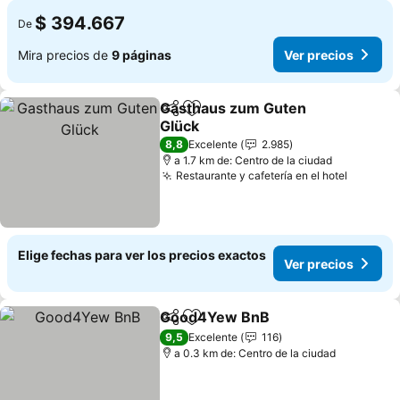
$ 394.667
De
Mira precios de
9 páginas
Ver precios
Gasthaus zum Guten
Compartir
Agregar a favoritos
Glück
8,8
Excelente
2.985
a 1.7 km de: Centro de la ciudad
Restaurante y cafetería en el hotel
Elige fechas para ver los precios exactos
Ver precios
Good4Yew BnB
Compartir
Agregar a favoritos
9,5
Excelente
116
a 0.3 km de: Centro de la ciudad