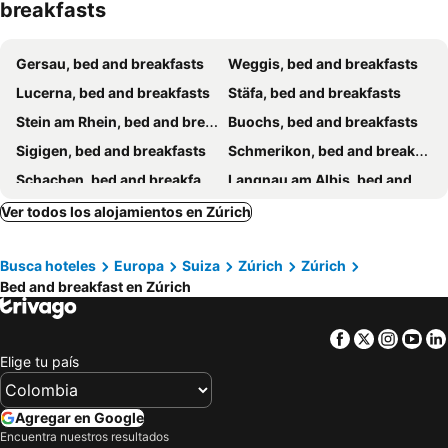
breakfasts
Gersau, bed and breakfasts
Weggis, bed and breakfasts
Lucerna, bed and breakfasts
Stäfa, bed and breakfasts
Stein am Rhein, bed and breakfasts
Buochs, bed and breakfasts
Sigigen, bed and breakfasts
Schmerikon, bed and breakfasts
Schachen, bed and breakfasts
Langnau am Albis, bed and breakfasts
Oberkirch, bed and breakfasts
Opfikon, bed and breakfasts
Ver todos los alojamientos en Zúrich
Rielasingen-Worblingen, bed and breakfasts
Winterthur, bed and breakfasts
Busca hoteles
Europa
Suiza
Zúrich
Zúrich
Degersheim, bed and breakfasts
Horgen, bed and breakfasts
Bed and breakfast en Zúrich
Wohlen, bed and breakfasts
Ühlingen-Birkendorf, bed and breakfasts
Grüt, bed and breakfasts
Gebenstorf, bed and breakfasts
Facebook
Twitter
Insta
Yo
Lütisburg, bed and breakfasts
Richterswil, bed and breakfasts
Elige tu país
Menziken, bed and breakfasts
St. Peterzell, bed and breakfasts
Bünzen, bed and breakfasts
Wil, bed and breakfasts
Agregar en Google
Encuentra nuestros resultados
Eglisau, bed and breakfasts
Ganterschwil, bed and breakfasts