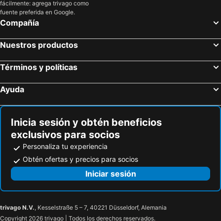
fácilmente: agrega trivago como
Bütschwil, bed and breakfasts
Olten, bed and breakfasts
fuente preferida en Google.
Compañía
Ramsen, bed and breakfasts
Niederurnen, bed and breakfasts
Niederweningen, bed and breakfasts
Willerzell, bed and breakfasts
Nuestros productos
Beinwil am See, bed and breakfasts
Embrach, bed and breakfasts
Términos y políticas
Waldshut-Tiengen, bed and breakfasts
Moos, bed and breakfasts
Goldingen, bed and breakfasts
Brunnen, bed and breakfasts
Ayuda
Unterehrendingen, bed and breakfasts
Wädenswil, bed and breakfasts
Schneisingen, bed and breakfasts
Uznach, bed and breakfasts
Inicia sesión y obtén beneficios
exclusivos para socios
Personaliza tu experiencia
Obtén ofertas y precios para socios
Iniciar sesión
trivago N.V.
, Kesselstraße 5 – 7, 40221 Düsseldorf, Alemania
Copyright 2026 trivago | Todos los derechos reservados.