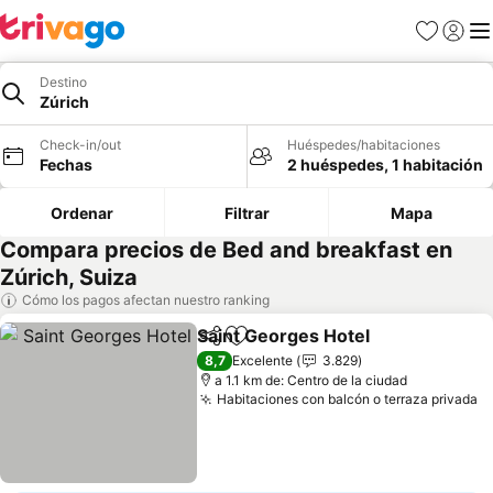
Favoritos
Iniciar 
Me
Destino
Zúrich
Check-in/out
Huéspedes/habitaciones
Fechas
2 huéspedes, 1 habitación
Ordenar
Filtrar
Mapa
Compara precios de Bed and breakfast en
Zúrich, Suiza
Cómo los pagos afectan nuestro ranking
Saint Georges Hotel
Compartir
Agregar a favoritos
8,7
Excelente
3.829
a 1.1 km de: Centro de la ciudad
Habitaciones con balcón o terraza privada