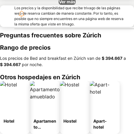
Ver más
Los precios y la disponibilidad que recibe trivago de las páginas
web de reserva cambian de manera constante. Por lo tanto, es
posible que no siempre encuentres en una página web de reserva
la misma oferta que viste en trivago.
Preguntas frecuentes sobre Zúrich
Rango de precios
Los precios de Bed and breakfast en Zúrich van de
‎$ 394.667
a
‎$ 394.667
por noche.
Otros hospedajes en Zúrich
Hotel
Apartamen
Hostel
Apart-
to
hotel
amueblad