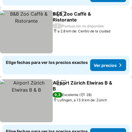
B&B Zoo Caffè &
Compartir
Agregar a favoritos
Ristorante
/
Puntuación no disponible
a 2.8 km de: Centro de la ciudad
Elige fechas para ver los precios exactos
Ver precios
Airport Zürich Elwiras B &
Compartir
Agregar a favoritos
B
9,3
Excelente
28
Lufingen, a 13.9 km de: Zúrich
Elige fechas para ver los precios exactos