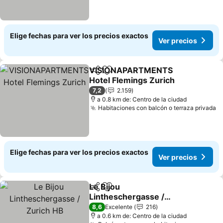
Elige fechas para ver los precios exactos
Ver precios
VISIONAPARTMENTS
Compartir
Agregar a favoritos
Hotel Flemings Zurich
7,2
2.159
a 0.8 km de: Centro de la ciudad
Habitaciones con balcón o terraza privada
Elige fechas para ver los precios exactos
Ver precios
Le Bijou
Compartir
Agregar a favoritos
Lintheschergasse /
Zurich HB
8,6
Excelente
216
a 0.6 km de: Centro de la ciudad