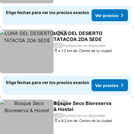
Elige fechas para ver los precios exactos
Ver precios
LUNA DEL DESIERTO
Compartir
Agregar a favoritos
TATACOA 2DA SEDE
Ver precios
/
Puntuación no disponible
a 1.0 km de: Centro de la ciudad
Elige fechas para ver los precios exactos
Ver precios
Bosque Seco Bioreserva
Compartir
Agregar a favoritos
& Hostel
Ver precios
/
Puntuación no disponible
a 6.2 km de: Centro de la ciudad