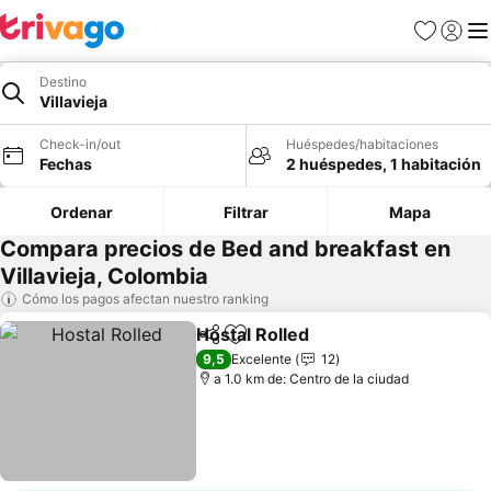
Favoritos
Iniciar 
Me
Destino
Villavieja
Check-in/out
Huéspedes/habitaciones
Fechas
2 huéspedes, 1 habitación
Ordenar
Filtrar
Mapa
Compara precios de Bed and breakfast en
Villavieja, Colombia
Cómo los pagos afectan nuestro ranking
Hostal Rolled
Compartir
Agregar a favoritos
Ver precios
9,5
Excelente
12
a 1.0 km de: Centro de la ciudad