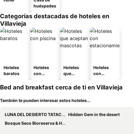
huéspedes
Categorías destacadas de hoteles en
Villavieja
Hoteles
Hoteles
Hoteles
Hoteles
baratos
con
que
con
piscina
aceptan
estaciona
mascotas
miento
Bed and breakfast cerca de ti en Villavieja
También te pueden interesar estos hoteles...
LUNA DEL DESIERTO TATACOA 2DA SEDE
Hidden Gem in the desert
Bosque Seco Bioreserva & Hostel