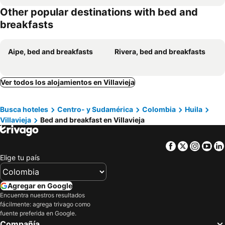
Other popular destinations with bed and
breakfasts
Aipe, bed and breakfasts
Rivera, bed and breakfasts
Ver todos los alojamientos en Villavieja
Busca hoteles
Centro- y Sudamérica
Colombia
Huila
Villavieja
Bed and breakfast en Villavieja
Facebook
Twitter
Insta
Yo
Elige tu país
Agregar en Google
Encuentra nuestros resultados
fácilmente: agrega trivago como
fuente preferida en Google.
Compañía