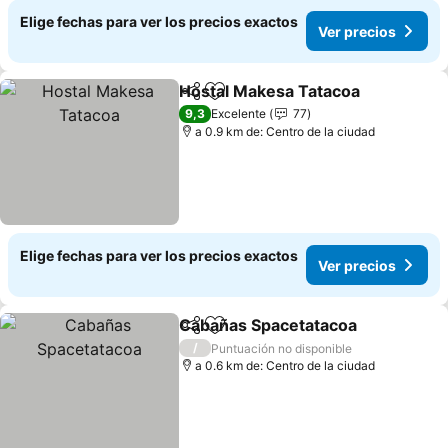
Elige fechas para ver los precios exactos
Ver precios
Hostal Makesa Tatacoa
Compartir
Agregar a favoritos
Ver
9,3
Excelente
77
a 0.9 km de: Centro de la ciudad
Elige fechas para ver los precios exactos
Ver precios
Cabañas Spacetatacoa
Compartir
Agregar a favoritos
Ver
/
Puntuación no disponible
a 0.6 km de: Centro de la ciudad