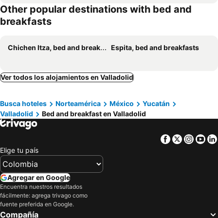
Other popular destinations with bed and
breakfasts
Chichen Itza, bed and breakfasts
Espita, bed and breakfasts
Ver todos los alojamientos en Valladolid
Busca hoteles
Norteamérica
México
Yucatán
Valladolid
Bed and breakfast en Valladolid
Facebook
Twitter
Insta
Yo
Elige tu país
Agregar en Google
Encuentra nuestros resultados
fácilmente: agrega trivago como
fuente preferida en Google.
Compañía