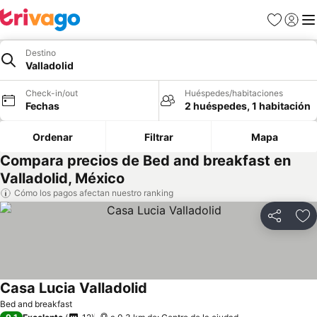
Favoritos
Iniciar 
Me
Destino
Valladolid
Check-in/out
Huéspedes/habitaciones
Fechas
2 huéspedes, 1 habitación
Ordenar
Filtrar
Mapa
Compara precios de Bed and breakfast en
Valladolid, México
Cómo los pagos afectan nuestro ranking
Compartir
Ag
Casa Lucia Valladolid
Bed and breakfast