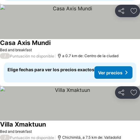
Compartir
Ag
Casa Axis Mundi
Bed and breakfast
/
a 0.7 km de: Centro de la ciudad
Puntuación no disponible
Elige fechas para ver los precios exactos
Ver precios
Compartir
Ag
Villa Xmaktuun
Bed and breakfast
/
Chichimilá, a 7.5 km de: Valladolid
Puntuación no disponible