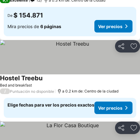
9,1
Excelente
12
a 0.3 km de: Centro de la ciudad
$ 154.871
De
Mira precios de
6 páginas
Ver precios
Compartir
Ag
Hostel Treebu
Bed and breakfast
/
a 0.2 km de: Centro de la ciudad
Puntuación no disponible
Elige fechas para ver los precios exactos
Ver precios
Compartir
Ag