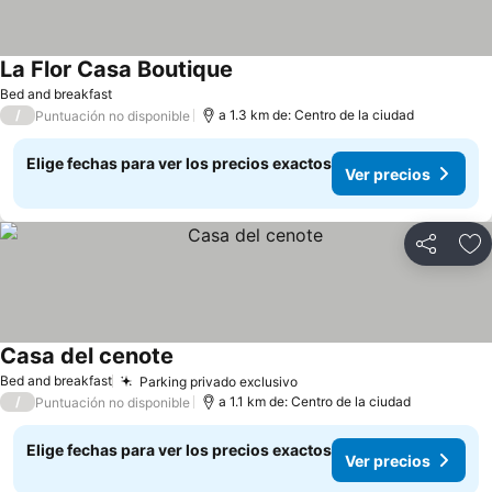
La Flor Casa Boutique
Bed and breakfast
/
a 1.3 km de: Centro de la ciudad
Puntuación no disponible
Elige fechas para ver los precios exactos
Ver precios
Compartir
Ag
Casa del cenote
Bed and breakfast
Parking privado exclusivo
/
a 1.1 km de: Centro de la ciudad
Puntuación no disponible
Elige fechas para ver los precios exactos
Ver precios