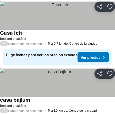
Compartir
Ag
Casa Ich
Bed and breakfast
/
a 0.7 km de: Centro de la ciudad
Puntuación no disponible
Elige fechas para ver los precios exactos
Ver precios
Compartir
Ag
casa bajlum
Bed and breakfast
/
a 1.0 km de: Centro de la ciudad
Puntuación no disponible