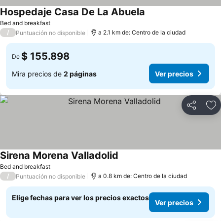
Hospedaje Casa De La Abuela
Bed and breakfast
/
a 2.1 km de: Centro de la ciudad
Puntuación no disponible
$ 155.898
De
Mira precios de
2 páginas
Ver precios
Compartir
Ag
Sirena Morena Valladolid
Bed and breakfast
/
a 0.8 km de: Centro de la ciudad
Puntuación no disponible
Elige fechas para ver los precios exactos
Ver precios