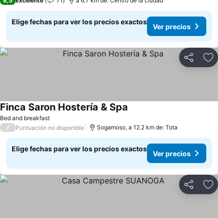
8,5
Excelente
71
a 6.7 km de: Centro de la ciudad
Elige fechas para ver los precios exactos
Ver precios
Compartir
Ag
Finca Saron Hostería & Spa
Bed and breakfast
/
Sogamoso, a 12.2 km de: Tota
Puntuación no disponible
Elige fechas para ver los precios exactos
Ver precios
Compartir
Ag