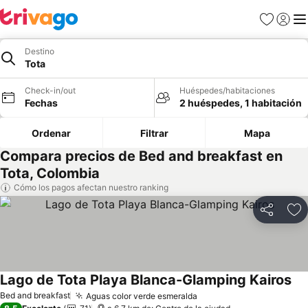
Favoritos
Iniciar 
Me
Destino
Tota
Check-in/out
Huéspedes/habitaciones
Fechas
2 huéspedes, 1 habitación
Ordenar
Filtrar
Mapa
Compara precios de Bed and breakfast en
Tota, Colombia
Cómo los pagos afectan nuestro ranking
Compartir
Ag
Lago de Tota Playa Blanca-Glamping Kairos
Bed and breakfast
Aguas color verde esmeralda