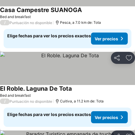
Casa Campestre SUANOGA
Bed and breakfast
/
Pesca, a 7.0 km de: Tota
Puntuación no disponible
Elige fechas para ver los precios exactos
Ver precios
Compartir
Ag
El Roble. Laguna De Tota
Bed and breakfast
/
Cuitiva, a 11.2 km de: Tota
Puntuación no disponible
Elige fechas para ver los precios exactos
Ver precios