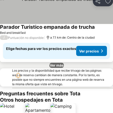
Compartir
Ag
Parador Turistico empanada de trucha
Bed and breakfast
/
a 7.1 km de: Centro de la ciudad
Puntuación no disponible
Elige fechas para ver los precios exactos
Ver precios
Ver más
Los precios y la disponibilidad que recibe trivago de las páginas
web de reserva cambian de manera constante. Por lo tanto, es
posible que no siempre encuentres en una página web de reserva
la misma oferta que viste en trivago.
Preguntas frecuentes sobre Tota
Otros hospedajes en Tota