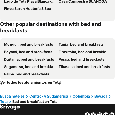
Lago de Tota Playa Blanca-Glamping Kairos
Casa Campestre SUANOGA
Finca Saron Hostería & Spa
Other popular destinations with bed and
breakfasts
Monguí, bed and breakfasts
Tunja, bed and breakfasts
Boyacá, bed and breakfasts
Firavitoba, bed and breakfasts
Duitama, bed and breakfasts
Pesca, bed and breakfasts
Sogamoso, bed and breakfasts
Tibasosa, bed and breakfasts
Paipa, bed and breakfasts
Ver todos los alojamientos en Tota
Busca hoteles
Centro- y Sudamérica
Colombia
Boyacá
Tota
Bed and breakfast en Tota
Facebook
Twitter
Insta
Yo