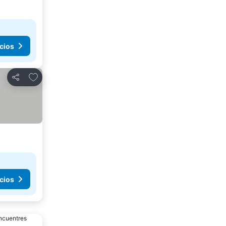
cios
Agregar a favoritos
Compartir
cios
encuentres