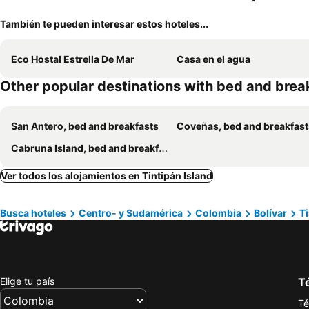
También te pueden interesar estos hoteles...
Eco Hostal Estrella De Mar
Casa en el agua
Other popular destinations with bed and brea
San Antero, bed and breakfasts
Coveñas, bed and breakfast
Cabruna Island, bed and breakfasts
Ver todos los alojamientos en Tintipán Island
Busca hoteles
Centro- y Sudamérica
Colombia
Bolívar
Ti
Elige tu país
Té
Té