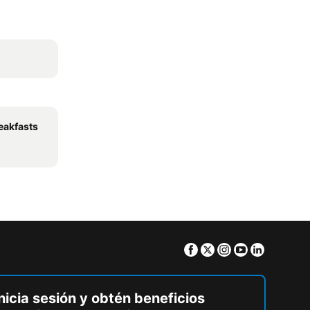
eakfasts
Facebook
Twitter
Instagram
Youtube
Linkedin
nicia sesión y obtén beneficios