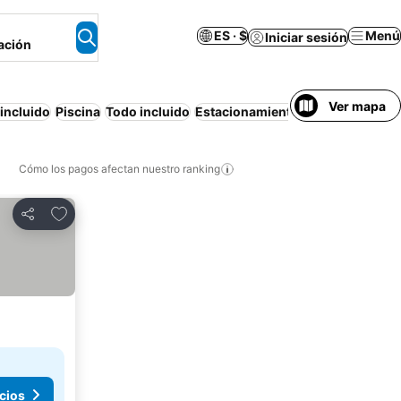
ES · $
Menú
Iniciar sesión
ación
Ver mapa
incluido
Piscina
Todo incluido
Estacionamiento
Playa
Media pe
Cómo los pagos afectan nuestro ranking
Agregar a favoritos
Compartir
cios