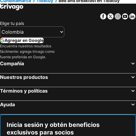
Cundinamarca
Tibacuy
Bed and breakfast en Tibacuy
Facebook
Twitter
Insta
Yo
Elige tu país
Agregar en Google
Encuentra nuestros resultados
fácilmente: agrega trivago como
fuente preferida en Google.
Compañía
Nuestros productos
Términos y políticas
Ayuda
Inicia sesión y obtén beneficios
exclusivos para socios