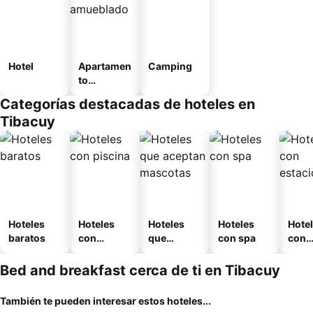
Hotel
Apartamen
Camping
to
amueblad
Categorías destacadas de hoteles en
o
Tibacuy
Hoteles
Hoteles
Hoteles
Hoteles
Hote
baratos
con
que
con spa
con
piscina
aceptan
esta
mascotas
mien
Bed and breakfast cerca de ti en Tibacuy
También te pueden interesar estos hoteles...