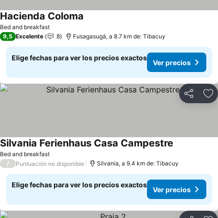
Hacienda Coloma
Bed and breakfast
9,5
Excelente
8
Fusagasugá, a 8.7 km de: Tibacuy
Elige fechas para ver los precios exactos
Ver precios
Compartir
Ag
Silvania Ferienhaus Casa Campestre
Bed and breakfast
/
Silvania, a 9.4 km de: Tibacuy
Puntuación no disponible
Elige fechas para ver los precios exactos
Ver precios