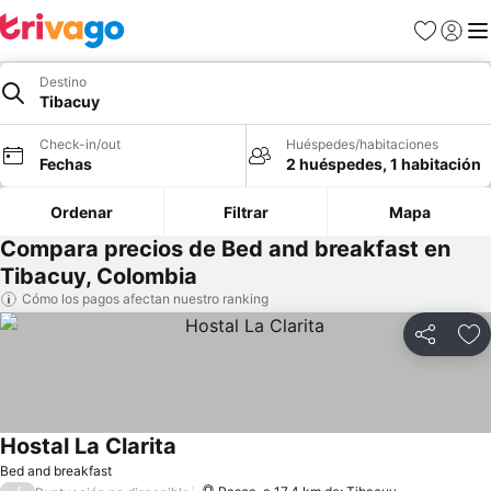
Favoritos
Iniciar 
Me
Destino
Tibacuy
Check-in/out
Huéspedes/habitaciones
Fechas
2 huéspedes, 1 habitación
Ordenar
Filtrar
Mapa
Compara precios de Bed and breakfast en
Tibacuy, Colombia
Cómo los pagos afectan nuestro ranking
Compartir
Ag
Hostal La Clarita
Bed and breakfast