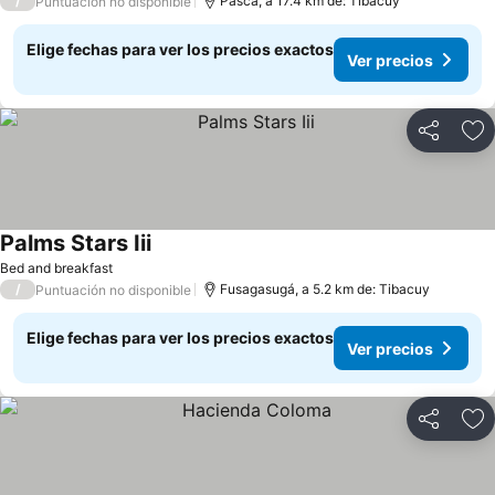
/
Pasca, a 17.4 km de: Tibacuy
Puntuación no disponible
Elige fechas para ver los precios exactos
Ver precios
Compartir
Ag
Palms Stars Iii
Bed and breakfast
/
Fusagasugá, a 5.2 km de: Tibacuy
Puntuación no disponible
Elige fechas para ver los precios exactos
Ver precios
Compartir
Ag