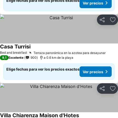
Elige fechas para ver los precios exactos
Ver precios
Compartir
Ag
Casa Turrisi
Bed and breakfast
Terraza panorámica en la azotea para desayunar
9,1
Excelente
900
a 0.6 km de la playa
Elige fechas para ver los precios exactos
Ver precios
Compartir
Ag
Villa Chiarenza Maison d'Hotes