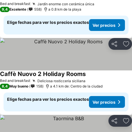
Bed and breakfast
Jardín enorme con cerámica única
9,4
Excelente
558
a 0.8 km de la playa
Elige fechas para ver los precios exactos
Ver precios
Compartir
Ag
Caffè Nuovo 2 Holiday Rooms
Bed and breakfast
Deliciosa rosticceria siciliana
8,4
Muy bueno
158
a 4.1 km de: Centro de la ciudad
Elige fechas para ver los precios exactos
Ver precios
Compartir
Ag