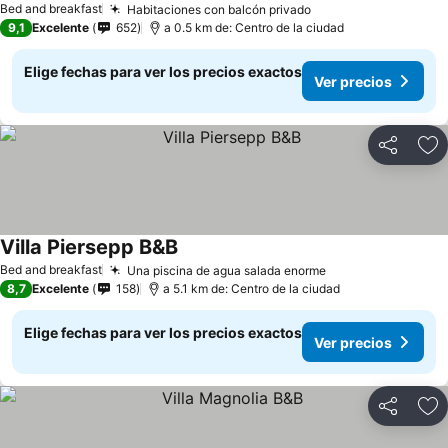
Bed and breakfast
Habitaciones con balcón privado
9,1
Excelente
652
a 0.5 km de: Centro de la ciudad
Elige fechas para ver los precios exactos
Ver precios
Compartir
Ag
Villa Piersepp B&B
Bed and breakfast
Una piscina de agua salada enorme
8,7
Excelente
158
a 5.1 km de: Centro de la ciudad
Elige fechas para ver los precios exactos
Ver precios
Compartir
Ag