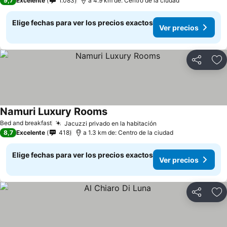
9,7
Excelente
1.083
a 4.9 km de: Centro de la ciudad
Elige fechas para ver los precios exactos
Ver precios
Compartir
Ag
Namuri Luxury Rooms
Bed and breakfast
Jacuzzi privado en la habitación
8,7
Excelente
418
a 1.3 km de: Centro de la ciudad
Elige fechas para ver los precios exactos
Ver precios
Compartir
Ag