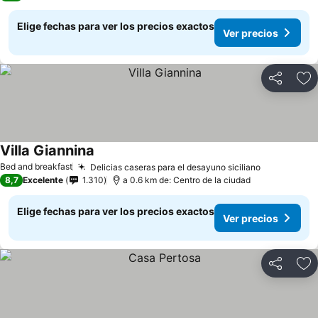
Elige fechas para ver los precios exactos
Ver precios
Compartir
Ag
Villa Giannina
Bed and breakfast
Delicias caseras para el desayuno siciliano
8,7
Excelente
1.310
a 0.6 km de: Centro de la ciudad
Elige fechas para ver los precios exactos
Ver precios
Compartir
Ag