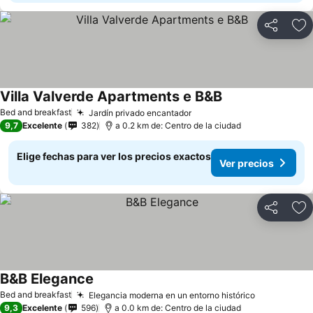
Compartir
Ag
Villa Valverde Apartments e B&B
Bed and breakfast
Jardín privado encantador
9,7
Excelente
382
a 0.2 km de: Centro de la ciudad
Elige fechas para ver los precios exactos
Ver precios
Compartir
Ag
B&B Elegance
Bed and breakfast
Elegancia moderna en un entorno histórico
9,3
Excelente
596
a 0.0 km de: Centro de la ciudad