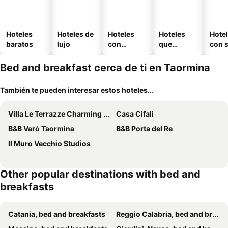
Hoteles
Hoteles de
Hoteles
Hoteles
Hote
baratos
lujo
con
que
con 
piscina
aceptan
mascotas
Bed and breakfast cerca de ti en Taormina
También te pueden interesar estos hoteles...
Villa Le Terrazze Charming Rooms
Casa Cifali
B&B Varò Taormina
B&B Porta del Re
Il Muro Vecchio Studios
Other popular destinations with bed and
breakfasts
Catania, bed and breakfasts
Reggio Calabria, bed and breakfasts