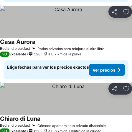
Compartir
Ag
Casa Aurora
Bed and breakfast
Patios privados para relajarte al aire libre
9,1
Excelente
598
a 0.7 km de la playa
Elige fechas para ver los precios exactos
Ver precios
Compartir
Ag
Chiaro di Luna
Bed and breakfast
Cómodo aparcamiento privado disponible.
9,1
Excelente
658
a 0.6 km de: Centro de la ciudad