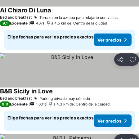
Al Chiaro Di Luna
Bed and breakfast
Terraza en la azotea para relajarte con vistas
9,1
Excelente
467
a 4.5 km de: Centro de la ciudad
Elige fechas para ver los precios exactos
Ver precios
Compartir
Ag
B&B Sicily in Love
Bed and breakfast
Parking privado muy cómodo
9,0
Excelente
1.601
a 4.3 km de: Centro de la ciudad
Elige fechas para ver los precios exactos
Ver precios