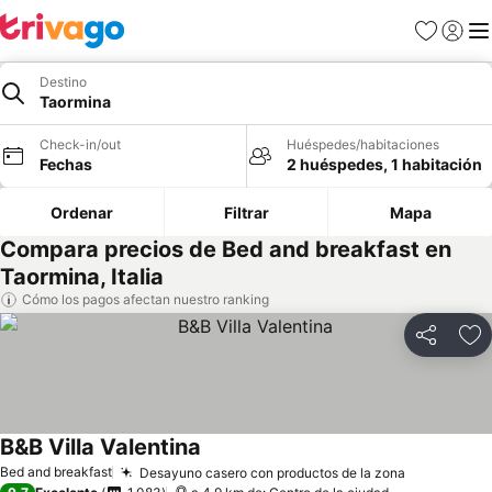
Favoritos
Iniciar 
Me
Destino
Taormina
Check-in/out
Huéspedes/habitaciones
Fechas
2 huéspedes, 1 habitación
Ordenar
Filtrar
Mapa
Compara precios de Bed and breakfast en
Taormina, Italia
Cómo los pagos afectan nuestro ranking
Compartir
Ag
B&B Villa Valentina
Bed and breakfast
Desayuno casero con productos de la zona