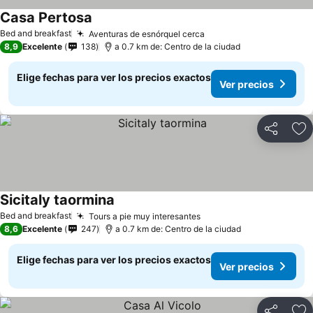
Casa Pertosa
Bed and breakfast
Aventuras de esnórquel cerca
8,9
Excelente
138
a 0.7 km de: Centro de la ciudad
Elige fechas para ver los precios exactos
Ver precios
Compartir
Ag
Sicitaly taormina
Bed and breakfast
Tours a pie muy interesantes
8,6
Excelente
247
a 0.7 km de: Centro de la ciudad
Elige fechas para ver los precios exactos
Ver precios