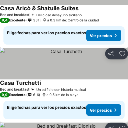
Casa Aricò & Shatulle Suites
Bed and breakfast
Delicioso desayuno siciliano
9,4
Excelente
331
a 0.3 km de: Centro de la ciudad
Elige fechas para ver los precios exactos
Ver precios
Compartir
Ag
Casa Turchetti
Bed and breakfast
Un edificio con historia musical
9,9
Excelente
616
a 0.5 km de la playa
Elige fechas para ver los precios exactos
Ver precios