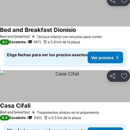
Compartir
Ag
Bed and Breakfast Dionisio
Bed and breakfast
Terraza interior con encanto para comer
9,1
Excelente
657
a 0.6 km de la playa
Elige fechas para ver los precios exactos
Ver precios
Compartir
Ag
Casa Cifali
Bed and breakfast
Tratamientos shiatsu en el alojamiento
9,5
Excelente
340
a 0.5 km de la playa