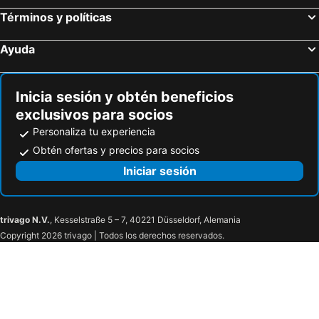
Mascalucia, bed and breakfasts
Falcone, bed and breakfasts
Términos y políticas
Furnari, bed and breakfasts
Paternò, bed and breakfasts
Ayuda
Misterbianco, bed and breakfasts
Ragalna, bed and breakfasts
Trecastagni, bed and breakfasts
Linguaglossa, bed and breakfasts
Inicia sesión y obtén beneficios
Tremestieri Etneo, bed and breakfasts
Galati Mamertino, bed and breakfasts
exclusivos para socios
Personaliza tu experiencia
Obtén ofertas y precios para socios
Iniciar sesión
trivago N.V.
, Kesselstraße 5 – 7, 40221 Düsseldorf, Alemania
Copyright 2026 trivago | Todos los derechos reservados.