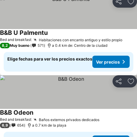
Compartir
Ag
B&B U Palmentu
Bed and breakfast
Habitaciones con encanto antiguo y estilo propio
8,2
Muy bueno
571
a 0.4 km de: Centro de la ciudad
Elige fechas para ver los precios exactos
Ver precios
Compartir
Ag
B&B Odeon
Bed and breakfast
Baños externos privados dedicados
6,9
654
a 0.7 km de la playa