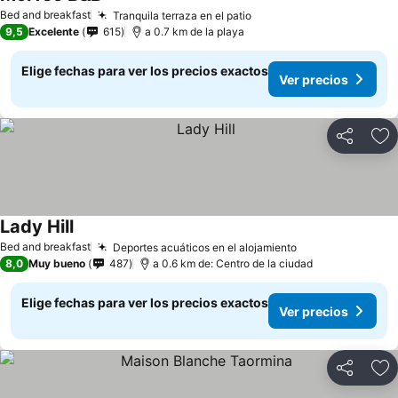
Bed and breakfast
Tranquila terraza en el patio
9,5
Excelente
615
a 0.7 km de la playa
Elige fechas para ver los precios exactos
Ver precios
Compartir
Ag
Lady Hill
Bed and breakfast
Deportes acuáticos en el alojamiento
8,0
Muy bueno
487
a 0.6 km de: Centro de la ciudad
Elige fechas para ver los precios exactos
Ver precios
Compartir
Ag