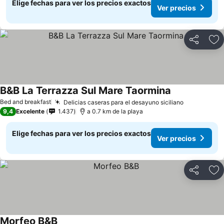
Elige fechas para ver los precios exactos
Ver precios
Compartir
Ag
B&B La Terrazza Sul Mare Taormina
Bed and breakfast
Delicias caseras para el desayuno siciliano
9,4
Excelente
1.437
a 0.7 km de la playa
Elige fechas para ver los precios exactos
Ver precios
Compartir
Ag
Morfeo B&B