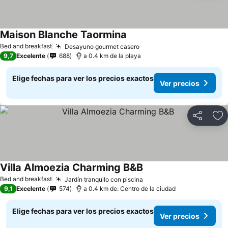
Maison Blanche Taormina
Bed and breakfast
Desayuno gourmet casero
9,7
Excelente
688
a 0.4 km de la playa
Elige fechas para ver los precios exactos
Ver precios
Compartir
Ag
Villa Almoezia Charming B&B
Bed and breakfast
Jardín tranquilo con piscina
9,1
Excelente
574
a 0.4 km de: Centro de la ciudad
Elige fechas para ver los precios exactos
Ver precios