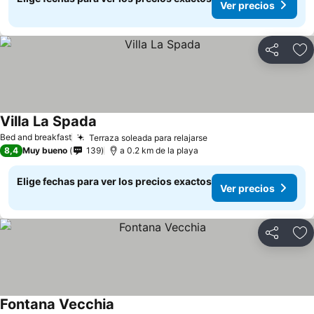
Ver precios
Compartir
Ag
Villa La Spada
Bed and breakfast
Terraza soleada para relajarse
8,4
Muy bueno
139
a 0.2 km de la playa
Elige fechas para ver los precios exactos
Ver precios
Compartir
Ag
Fontana Vecchia