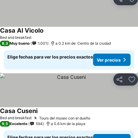
Compartir
Ag
Casa Al Vicolo
Bed and breakfast
8,3
Muy bueno
1.001
a 0.2 km de: Centro de la ciudad
Elige fechas para ver los precios exactos
Ver precios
Compartir
Ag
Casa Cuseni
Bed and breakfast
Tours del museo con el dueño
9,5
Excelente
594
a 0.6 km de la playa
Elige fechas para ver los precios exactos