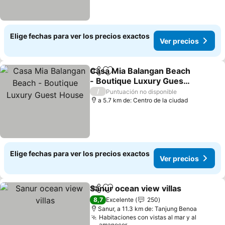
Elige fechas para ver los precios exactos
Ver precios
Casa Mia Balangan Beach
Compartir
Agregar a favoritos
- Boutique Luxury Guest
House
/
Puntuación no disponible
a 5.7 km de: Centro de la ciudad
Elige fechas para ver los precios exactos
Ver precios
Sanur ocean view villas
Compartir
Agregar a favoritos
8,7
Excelente
250
Sanur, a 11.3 km de: Tanjung Benoa
Habitaciones con vistas al mar y al
amanecer