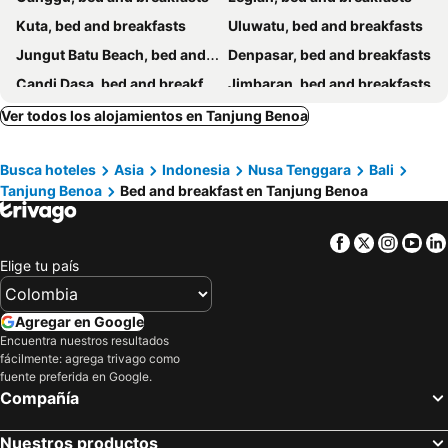
Kuta, bed and breakfasts
Uluwatu, bed and breakfasts
Jungut Batu Beach, bed and breakfasts
Denpasar, bed and breakfasts
Candi Dasa, bed and breakfasts
Jimbaran, bed and breakfasts
Klungkung, bed and breakfasts
Seminyak, bed and breakfasts
Ver todos los alojamientos en Tanjung Benoa
Gianyar, bed and breakfasts
Ungasan, bed and breakfasts
Busca hoteles
Asia
Indonesia
Nusa Tenggara
Bali
Badung, bed and breakfasts
Mushroom Bay, bed and breakfasts
Tanjung Benoa
Bed and breakfast en Tanjung Benoa
Nusa Dua, bed and breakfasts
Bangli, bed and breakfasts
Tabanan, bed and breakfasts
Padang Bai, bed and breakfasts
Facebook
Twitter
Insta
Yo
Baturiti, bed and breakfasts
Semarapura, bed and breakfasts
Elige tu país
Mengwi, bed and breakfasts
Agregar en Google
Encuentra nuestros resultados
fácilmente: agrega trivago como
fuente preferida en Google.
Compañía
Nuestros productos