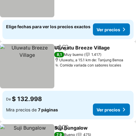
Elige fechas para ver los precios exactos
Ver precios
Uluwatu Breeze Village
Compartir
Agregar a favoritos
8,1
Muy bueno
1.417
Uluwatu, a 15.1 km de: Tanjung Benoa
Comida variada con sabores locales
$ 132.998
De
Mira precios de
7 páginas
Ver precios
Suji Bungalow
Compartir
Agregar a favoritos
7,9
Bueno
475