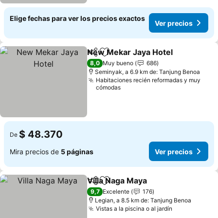
Elige fechas para ver los precios exactos
Ver precios
New Mekar Jaya Hotel
Compartir
Agregar a favoritos
8,0
Muy bueno
686
Seminyak, a 6.9 km de: Tanjung Benoa
Habitaciones recién reformadas y muy
cómodas
$ 48.370
De
Mira precios de
5 páginas
Ver precios
Villa Naga Maya
Compartir
Agregar a favoritos
9,7
Excelente
176
Legian, a 8.5 km de: Tanjung Benoa
Vistas a la piscina o al jardín