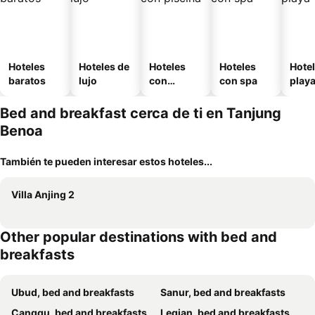
Hoteles
Hoteles de
Hoteles
Hoteles
Hotel
baratos
lujo
con
con spa
play
piscina
Bed and breakfast cerca de ti en Tanjung
Benoa
También te pueden interesar estos hoteles...
Villa Anjing 2
Other popular destinations with bed and
breakfasts
Ubud, bed and breakfasts
Sanur, bed and breakfasts
Canggu, bed and breakfasts
Legian, bed and breakfasts