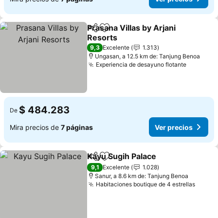
Prasana Villas by Arjani
Compartir
Agregar a favoritos
Resorts
9,3
Excelente
1.313
Ungasan, a 12.5 km de: Tanjung Benoa
Experiencia de desayuno flotante
$ 484.283
De
Mira precios de
7 páginas
Ver precios
Kayu Sugih Palace
Compartir
Agregar a favoritos
9,1
Excelente
1.028
Sanur, a 8.6 km de: Tanjung Benoa
Habitaciones boutique de 4 estrellas