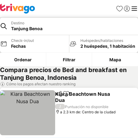
Favoritos
Iniciar 
Me
Destino
Tanjung Benoa
Check-in/out
Huéspedes/habitaciones
Fechas
2 huéspedes, 1 habitación
Ordenar
Filtrar
Mapa
Compara precios de Bed and breakfast en
Tanjung Benoa, Indonesia
Cómo los pagos afectan nuestro ranking
Kiara Beachtown Nusa
Compartir
Agregar a favoritos
Dua
/
Puntuación no disponible
a 2.3 km de: Centro de la ciudad