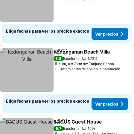
Elige fechas para ver los precios exactos
Ver precios
Kedonganan Beach Villa
Compartir
Agregar a favoritos
8,8
Excelente
1.721
Kuta, a 8.7 km de: Tanjung Benoa
Tratamientos de spa en la habitación
Elige fechas para ver los precios exactos
Ver precios
BAGUS Guest House
Compartir
Agregar a favoritos
9,7
Excelente
129
Legian, a 6.6 km de: Tanjung Benoa