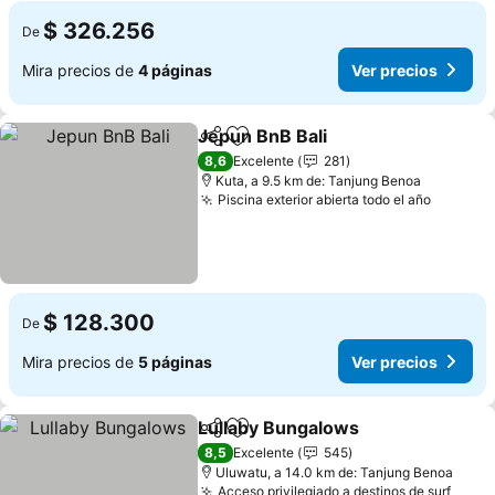
$ 326.256
De
Mira precios de
4 páginas
Ver precios
Jepun BnB Bali
Compartir
Agregar a favoritos
8,6
Excelente
281
Kuta, a 9.5 km de: Tanjung Benoa
Piscina exterior abierta todo el año
$ 128.300
De
Mira precios de
5 páginas
Ver precios
Lullaby Bungalows
Compartir
Agregar a favoritos
8,5
Excelente
545
Uluwatu, a 14.0 km de: Tanjung Benoa
Acceso privilegiado a destinos de surf