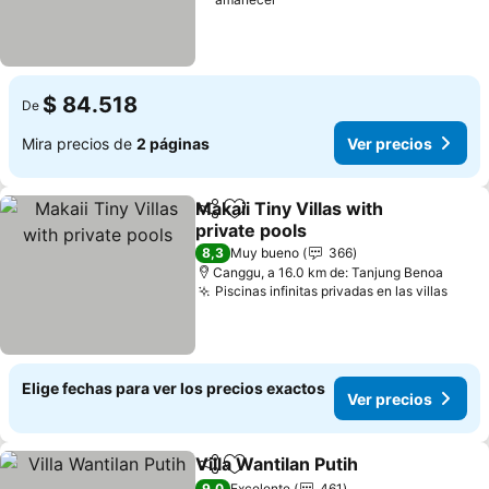
$ 84.518
De
Mira precios de
2 páginas
Ver precios
Makaii Tiny Villas with
Compartir
Agregar a favoritos
private pools
8,3
Muy bueno
366
Canggu, a 16.0 km de: Tanjung Benoa
Piscinas infinitas privadas en las villas
Elige fechas para ver los precios exactos
Ver precios
Villa Wantilan Putih
Compartir
Agregar a favoritos
9,0
Excelente
461