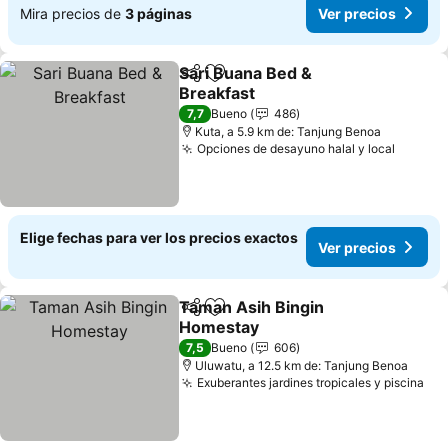
Mira precios de
3 páginas
Ver precios
Sari Buana Bed &
Compartir
Agregar a favoritos
Breakfast
7,7
Bueno
486
Kuta, a 5.9 km de: Tanjung Benoa
Opciones de desayuno halal y local
Elige fechas para ver los precios exactos
Ver precios
Taman Asih Bingin
Compartir
Agregar a favoritos
Homestay
7,5
Bueno
606
Uluwatu, a 12.5 km de: Tanjung Benoa
Exuberantes jardines tropicales y piscina