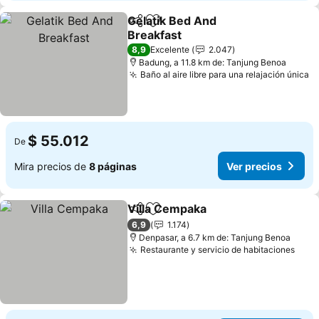
Gelatik Bed And
Compartir
Agregar a favoritos
Breakfast
8,9
Excelente
2.047
Badung, a 11.8 km de: Tanjung Benoa
Baño al aire libre para una relajación única
$ 55.012
De
Mira precios de
8 páginas
Ver precios
Villa Cempaka
Compartir
Agregar a favoritos
6,9
1.174
Denpasar, a 6.7 km de: Tanjung Benoa
Restaurante y servicio de habitaciones