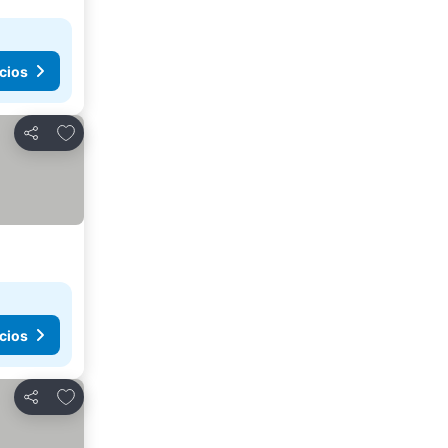
cios
Agregar a favoritos
Compartir
cios
Agregar a favoritos
Compartir