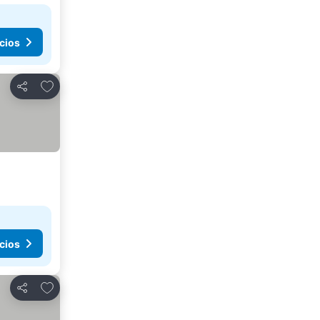
cios
Agregar a favoritos
Compartir
cios
Agregar a favoritos
Compartir