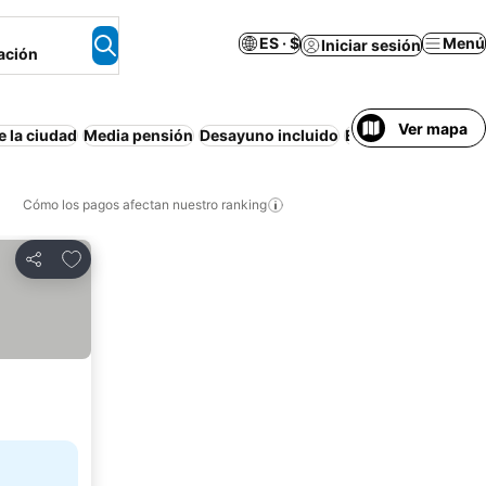
ES · $
Menú
Iniciar sesión
ación
Ver mapa
e la ciudad
Media pensión
Desayuno incluido
Estacionamiento
H
Cómo los pagos afectan nuestro ranking
Agregar a favoritos
Compartir