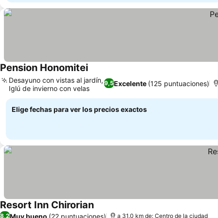
Pension Honomitei
Desayuno con vistas al jardín,
Excelente
(125 puntuaciones)
9,5
Iglú de invierno con velas
Elige fechas para ver los precios exactos
Resort Inn Chirorian
Muy bueno
(22 puntuaciones)
8,2
a 31.0 km de: Centro de la ciudad