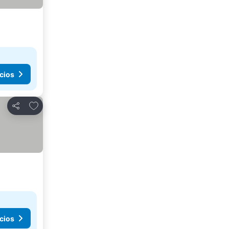
cios
Agregar a favoritos
Compartir
cios