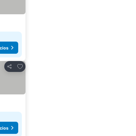
cios
Agregar a favoritos
Compartir
cios