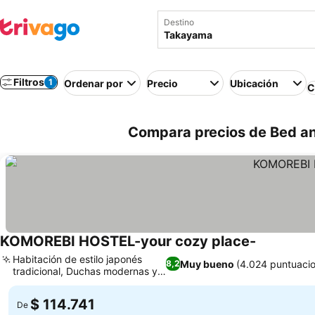
Destino
Filtros
1
Ordenar por
Precio
Ubicación
C
Compara precios de Bed a
KOMOREBI HOSTEL-your cozy place-
Habitación de estilo japonés
Muy bueno
(4.024 puntuaci
8,2
tradicional, Duchas modernas y
limpias
$ 114.741
De