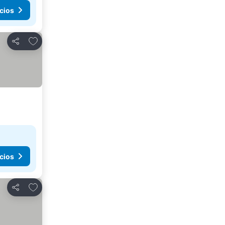
cios
Agregar a favoritos
Compartir
cios
Agregar a favoritos
Compartir