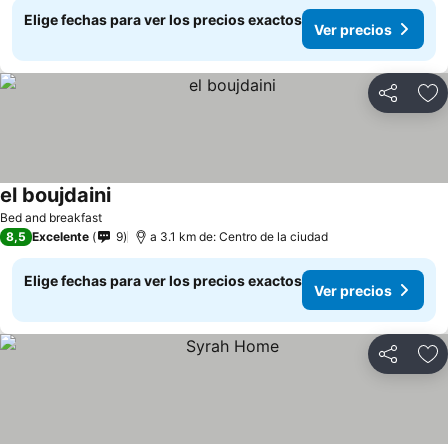
Elige fechas para ver los precios exactos
Ver precios
Compartir
Ag
el boujdaini
Ver precios
Bed and breakfast
8,5
Excelente
9
a 3.1 km de: Centro de la ciudad
Elige fechas para ver los precios exactos
Ver precios
Compartir
Ag