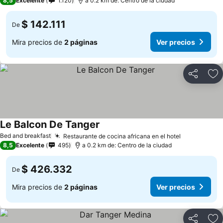
8,5
Excelente
1.120
a 0.2 km de: Centro de la ciudad
$ 142.111
De
Mira precios de
2 páginas
Ver precios
Compartir
Ag
Le Balcon De Tanger
Ver precios
Bed and breakfast
Restaurante de cocina africana en el hotel
Ver precios
8,5
Excelente
495
a 0.2 km de: Centro de la ciudad
$ 426.332
De
Mira precios de
2 páginas
Ver precios