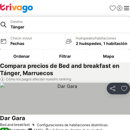
Favoritos
Iniciar 
Me
Destino
Tánger
Check-in/out
Huéspedes/habitaciones
Fechas
2 huéspedes, 1 habitación
Ordenar
Filtrar
Mapa
Compara precios de Bed and breakfast en
Tánger, Marruecos
Cómo los pagos afectan nuestro ranking
Compartir
Ag
Dar Gara
Ver precios
Bed and breakfast
Configuraciones de habitaciones distintivas
Ver preci