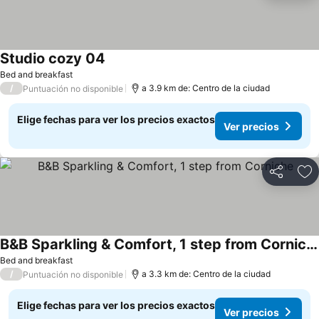
Studio cozy 04
Ver precios
Bed and breakfast
/
a 3.9 km de: Centro de la ciudad
Puntuación no disponible
Elige fechas para ver los precios exactos
Ver precios
Compartir
Ag
B&B Sparkling & Comfort, 1 step from Corniche
Ver precios
Bed and breakfast
/
a 3.3 km de: Centro de la ciudad
Puntuación no disponible
Elige fechas para ver los precios exactos
Ver precios