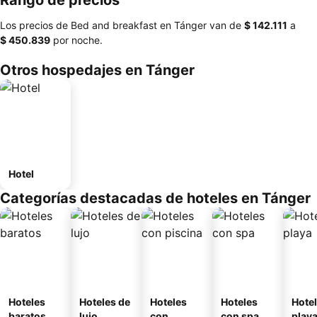
Rango de precios
Los precios de Bed and breakfast en Tánger van de
‎$ 142.111
a
‎$ 450.839
por noche.
Otros hospedajes en Tánger
Hotel
Categorías destacadas de hoteles en Tánger
Hoteles
Hoteles de
Hoteles
Hoteles
Hotel
baratos
lujo
con
con spa
play