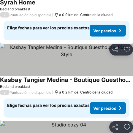
Syrah Home
Ver precios
Bed and breakfast
/
a 0.9 km de: Centro de la ciudad
Puntuación no disponible
Elige fechas para ver los precios exactos
Ver precios
Compartir
Ag
Kasbay Tangier Medina - Boutique Guesthouse, Riad Style
Ver precios
Bed and breakfast
/
a 0.2 km de: Centro de la ciudad
Puntuación no disponible
Elige fechas para ver los precios exactos
Ver precios
Compartir
Ag