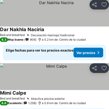
Compartir
Ag
Dar Nakhla Naciria
Ver precios
Bed and breakfast
Decoración marroquí tradicional
Ver precios
8,3
Muy bueno
906
a 0.2 km de: Centro de la ciudad
Elige fechas para ver los precios exactos
Ver precios
Compartir
Ag
Mimi Calpe
Ver precios
Bed and breakfast
Atractiva piscina exterior
Ver precios
8,6
Excelente
1.258
a 0.6 km de: Centro de la ciudad