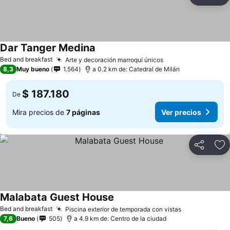
Compartir
Ag
Dar Tanger Medina
Ver precios
Bed and breakfast
Arte y decoración marroquí únicos
Ver precios
8,3
Muy bueno
1.564
a 0.2 km de: Catedral de Milán
$ 187.180
De
Mira precios de
7 páginas
Ver precios
Compartir
Ag
Malabata Guest House
Ver precios
Bed and breakfast
Piscina exterior de temporada con vistas
Ver precios
7,6
Bueno
505
a 4.9 km de: Centro de la ciudad