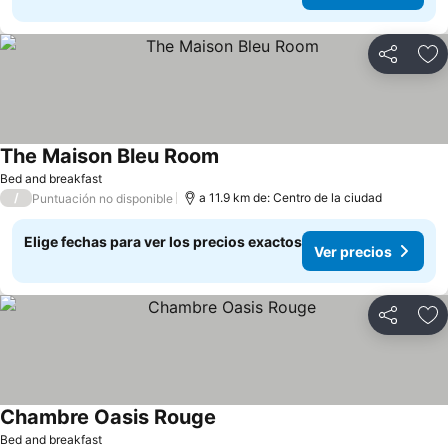
Compartir
Ag
The Maison Bleu Room
Ver precios
Bed and breakfast
/
a 11.9 km de: Centro de la ciudad
Puntuación no disponible
Elige fechas para ver los precios exactos
Ver precios
Compartir
Ag
Chambre Oasis Rouge
Ver precios
Bed and breakfast