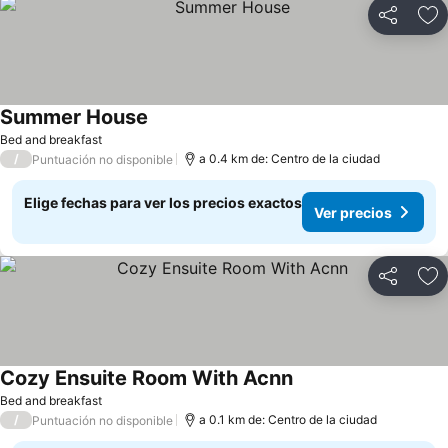
Compartir
Ag
Summer House
Ver precios
Bed and breakfast
/
a 0.4 km de: Centro de la ciudad
Puntuación no disponible
Elige fechas para ver los precios exactos
Ver precios
Compartir
Ag
Cozy Ensuite Room With Acnn
Ver precios
Bed and breakfast
/
a 0.1 km de: Centro de la ciudad
Puntuación no disponible