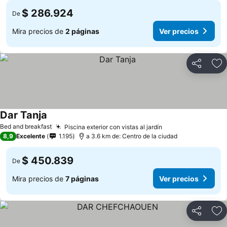
$ 286.924
De
Mira precios de
2 páginas
Ver precios
Compartir
Ag
Dar Tanja
Ver precios
Bed and breakfast
Piscina exterior con vistas al jardín
Ver precios
8,9
Excelente
1.195
a 3.6 km de: Centro de la ciudad
$ 450.839
De
Mira precios de
7 páginas
Ver precios
Compartir
Ag