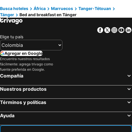
Busca hoteles
África
Marruecos
Tanger-Tétouan
Tánger
Bed and breakfast en Tánger
Facebook
Twitter
Insta
Yo
Elige tu país
Agregar en Google
Encuentra nuestros resultados
fácilmente: agrega trivago como
fuente preferida en Google.
Compañía
Nuestros productos
Términos y políticas
Ayuda