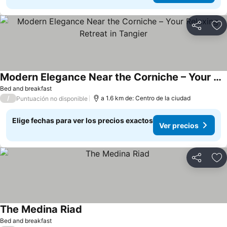
Compartir
Ag
Modern Elegance Near the Corniche – Your Relaxing Retreat in Tangier
Ver precios
Bed and breakfast
/
a 1.6 km de: Centro de la ciudad
Puntuación no disponible
Elige fechas para ver los precios exactos
Ver precios
Compartir
Ag
The Medina Riad
Ver precios
Bed and breakfast