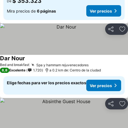
$ 353.323
De
Mira precios de
6 páginas
Ver precios
Compartir
Ag
Dar Nour
Ver precios
Bed and breakfast
Spa y hammam rejuvenecedores
Ver precios
8,8
Excelente
1.720
a 0.2 km de: Centro de la ciudad
Elige fechas para ver los precios exactos
Ver precios
Compartir
Ag