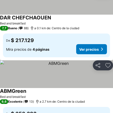
DAR CHEFCHAOUEN
Ver precios
Bed and breakfast
7,7
Bueno
88
a 0.1 km de: Centro de la ciudad
$ 217.129
De
Mira precios de
4 páginas
Ver precios
Compartir
Ag
ABMGreen
Ver precios
Bed and breakfast
9,6
Excelente
13
a 2.7 km de: Centro de la ciudad