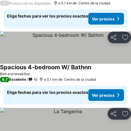
/
a 0.1 km de: Centro de la ciudad
Puntuación no disponible
Elige fechas para ver los precios exactos
Ver precios
Compartir
Ag
Spacious 4-bedroom W/ Bathnn
Ver precios
Bed and breakfast
8,7
Excelente
6
a 0.1 km de: Centro de la ciudad
Elige fechas para ver los precios exactos
Ver precios
Compartir
Ag