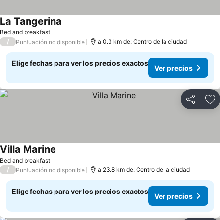
La Tangerina
Ver precios
Bed and breakfast
/
a 0.3 km de: Centro de la ciudad
Puntuación no disponible
Elige fechas para ver los precios exactos
Ver precios
Compartir
Ag
Villa Marine
Ver precios
Bed and breakfast
/
a 23.8 km de: Centro de la ciudad
Puntuación no disponible
Elige fechas para ver los precios exactos
Ver precios