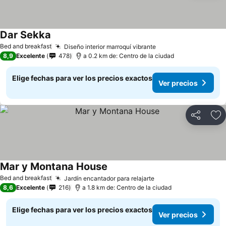
Dar Sekka
Ver precios
Bed and breakfast
Diseño interior marroquí vibrante
Ver precios
8,9
Excelente
478
a 0.2 km de: Centro de la ciudad
Elige fechas para ver los precios exactos
Ver precios
Compartir
Ag
Mar y Montana House
Ver precios
Bed and breakfast
Jardín encantador para relajarte
Ver precios
8,6
Excelente
216
a 1.8 km de: Centro de la ciudad
Elige fechas para ver los precios exactos
Ver precios