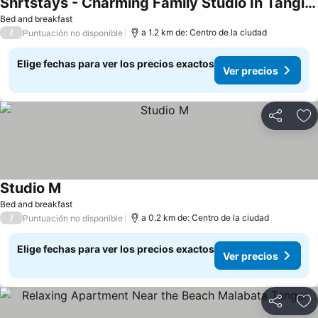
Shrtstays - Charming Family Studio In Tangier
Ver precios
Bed and breakfast
/
a 1.2 km de: Centro de la ciudad
Puntuación no disponible
Elige fechas para ver los precios exactos
Ver precios
Compartir
Ag
Studio M
Ver precios
Bed and breakfast
/
a 0.2 km de: Centro de la ciudad
Puntuación no disponible
Elige fechas para ver los precios exactos
Ver precios
Compartir
Ag