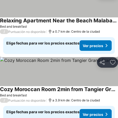
Relaxing Apartment Near the Beach Malabata Tanger
Ver precios
Bed and breakfast
/
a 0.7 km de: Centro de la ciudad
Puntuación no disponible
Elige fechas para ver los precios exactos
Ver precios
Compartir
Ag
Cozy Moroccan Room 2min from Tangier Grand Stadium
Ver precios
Bed and breakfast
/
a 3.9 km de: Centro de la ciudad
Puntuación no disponible
Elige fechas para ver los precios exactos
Ver precios