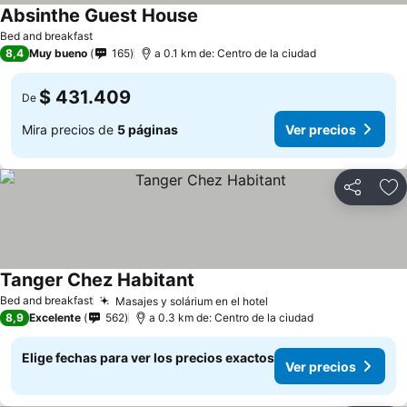
Absinthe Guest House
Ver precios
Bed and breakfast
8,4
Muy bueno
165
a 0.1 km de: Centro de la ciudad
$ 431.409
De
Mira precios de
5 páginas
Ver precios
Compartir
Ag
Tanger Chez Habitant
Ver precios
Bed and breakfast
Masajes y solárium en el hotel
Ver precios
8,9
Excelente
562
a 0.3 km de: Centro de la ciudad
Elige fechas para ver los precios exactos
Ver precios