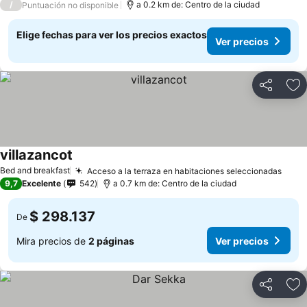
/
a 0.2 km de: Centro de la ciudad
Puntuación no disponible
Elige fechas para ver los precios exactos
Ver precios
Compartir
Ag
villazancot
Ver precios
Bed and breakfast
Acceso a la terraza en habitaciones seleccionadas
Ver 
9,7
Excelente
542
a 0.7 km de: Centro de la ciudad
$ 298.137
De
Mira precios de
2 páginas
Ver precios
Compartir
Ag