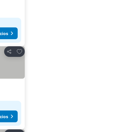
cios
Agregar a favoritos
Compartir
cios