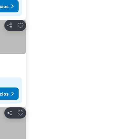
cios
Agregar a favoritos
Compartir
cios
Agregar a favoritos
Compartir