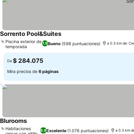
Sorrento Pool&Suites
Piscina exterior de
Bueno
(598 puntuaciones)
7,9
a 0.3 km de: Ce
temporada
$ 284.075
De
Mira precios de
6 páginas
Blurooms
Habitaciones
Excelente
(1.076 puntuaciones)
8,9
a 0.3 km de
únicas con altillo