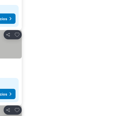
cios
Agregar a favoritos
Compartir
cios
Agregar a favoritos
Compartir