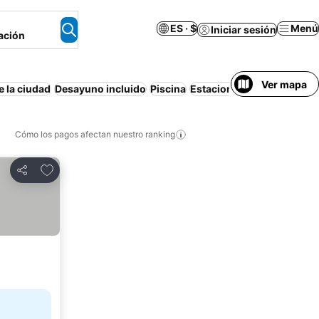
ES · $
Menú
Iniciar sesión
ación
Ver mapa
e la ciudad
Desayuno incluido
Piscina
Estacionamiento
Aire ac
Cómo los pagos afectan nuestro ranking
Agregar a favoritos
Compartir