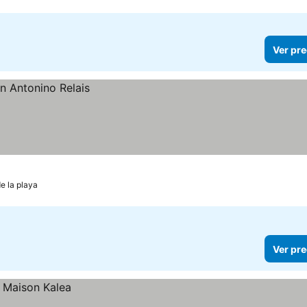
Ver pre
e la playa
Ver pre