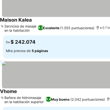
Maison Kalea
Servicios de masaje
Excelente
(1.355 puntuaciones)
9,3
a 0.7 k
en la habitación
$ 242.074
De
Mira precios de
5 páginas
Vhome
Bañera de hidromasaje
Muy bueno
(2.042 puntuaciones)
8,4
en la habitación superior