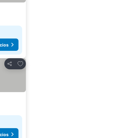
cios
Agregar a favoritos
Compartir
cios