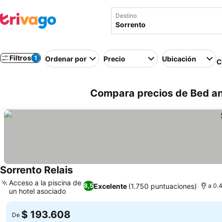
Destino
Filtros
1
Ordenar por
Precio
Ubicación
C
Compara precios de Bed and
Sorrento Relais
Acceso a la piscina de
Excelente
(1.750 puntuaciones)
8,5
a 0.4
un hotel asociado
$ 193.608
De