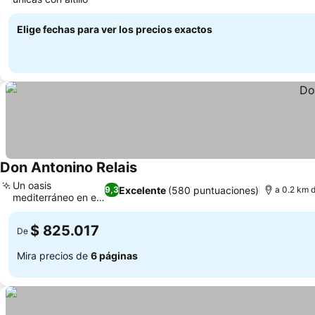
Elige fechas para ver los precios exactos
Don Antonino Relais
Un oasis
Excelente
(580 puntuaciones)
9,3
a 0.2 km d
mediterráneo en el
jardín
$ 825.017
De
Mira precios de
6 páginas