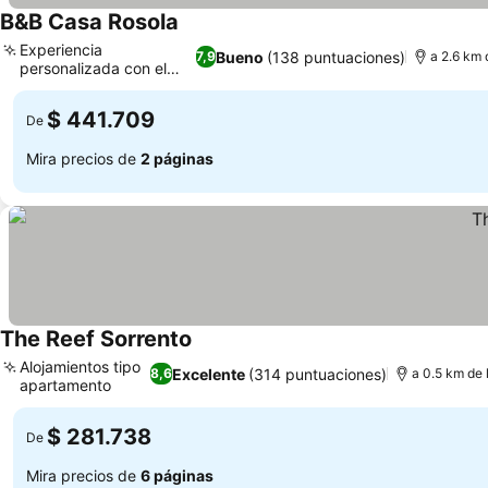
B&B Casa Rosola
Experiencia
Bueno
(138 puntuaciones)
7,9
a 2.6 km 
personalizada con el
anfitrión
$ 441.709
De
Mira precios de
2 páginas
The Reef Sorrento
Alojamientos tipo
Excelente
(314 puntuaciones)
8,6
a 0.5 km de 
apartamento
$ 281.738
De
Mira precios de
6 páginas