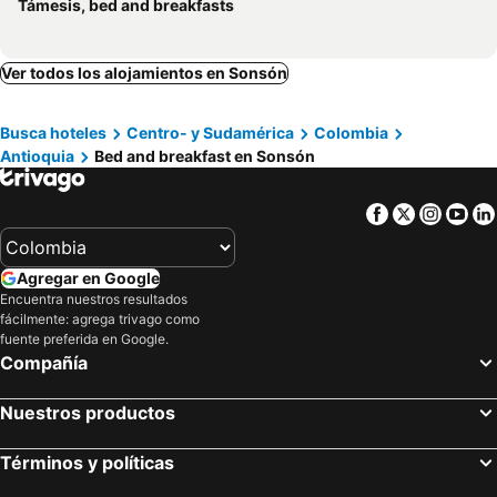
Támesis, bed and breakfasts
Ver todos los alojamientos en Sonsón
Busca hoteles
Centro- y Sudamérica
Colombia
Antioquia
Bed and breakfast en Sonsón
Facebook
Twitter
Insta
Yo
Agregar en Google
Encuentra nuestros resultados
fácilmente: agrega trivago como
fuente preferida en Google.
Compañía
Nuestros productos
Términos y políticas