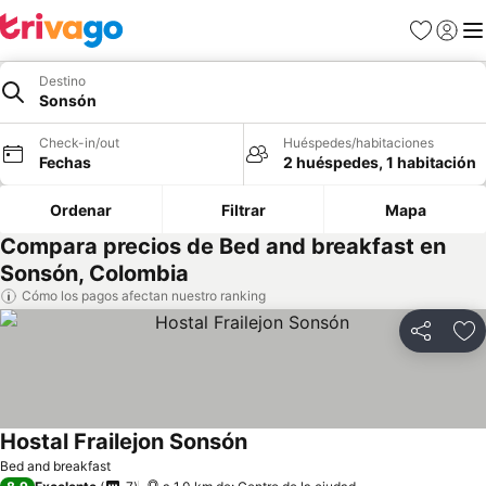
Favoritos
Iniciar 
Me
Destino
Sonsón
Check-in/out
Huéspedes/habitaciones
Fechas
2 huéspedes, 1 habitación
Ordenar
Filtrar
Mapa
Compara precios de Bed and breakfast en
Sonsón, Colombia
Cómo los pagos afectan nuestro ranking
Compartir
Ag
Hostal Frailejon Sonsón
Bed and breakfast