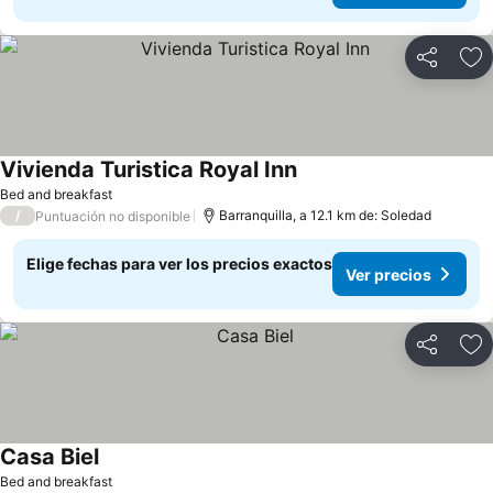
Compartir
Ag
Vivienda Turistica Royal Inn
Ver precios
Bed and breakfast
/
Barranquilla, a 12.1 km de: Soledad
Puntuación no disponible
Elige fechas para ver los precios exactos
Ver precios
Compartir
Ag
Casa Biel
Ver precios
Bed and breakfast