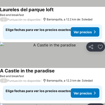
Laureles del parque loft
Ver precios
Bed and breakfast
/
Barranquilla, a 12.2 km de: Soledad
Puntuación no disponible
Elige fechas para ver los precios exactos
Ver precios
Compartir
Ag
A Castle in the paradise
Ver precios
Bed and breakfast
/
Barranquilla, a 12.3 km de: Soledad
Puntuación no disponible
Elige fechas para ver los precios exactos
Ver precios