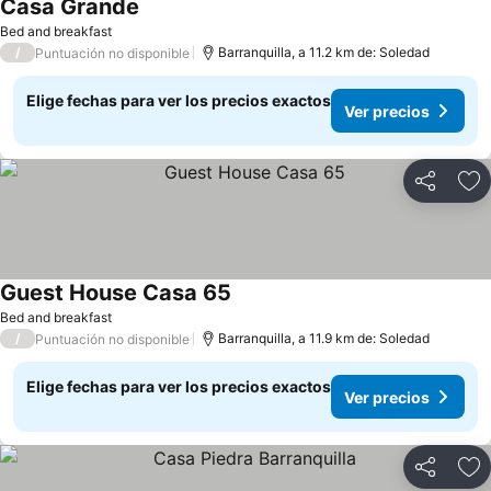
Casa Grande
Ver precios
Bed and breakfast
/
Barranquilla, a 11.2 km de: Soledad
Puntuación no disponible
Elige fechas para ver los precios exactos
Ver precios
Compartir
Ag
Guest House Casa 65
Ver precios
Bed and breakfast
/
Barranquilla, a 11.9 km de: Soledad
Puntuación no disponible
Elige fechas para ver los precios exactos
Ver precios
Compartir
Ag