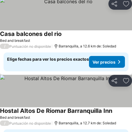
Compartir
Ag
Casa balcones del rio
Ver precios
Bed and breakfast
/
Barranquilla, a 12.6 km de: Soledad
Puntuación no disponible
Elige fechas para ver los precios exactos
Ver precios
Compartir
Ag
Hostal Altos De Riomar Barranquilla Inn
Ver prec
Bed and breakfast
/
Barranquilla, a 12.7 km de: Soledad
Puntuación no disponible