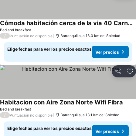
Cómoda habitación cerca de la via 40 Carnaval Barranquilla
Ver precios
Bed and breakfast
/
Barranquilla, a 13.0 km de: Soledad
Puntuación no disponible
Elige fechas para ver los precios exactos
Ver precios
Compartir
Ag
Habitacion con Aire Zona Norte Wifi Fibra
Ver p
Bed and breakfast
/
Barranquilla, a 13.1 km de: Soledad
Puntuación no disponible
Elige fechas para ver los precios exactos
Ver precios