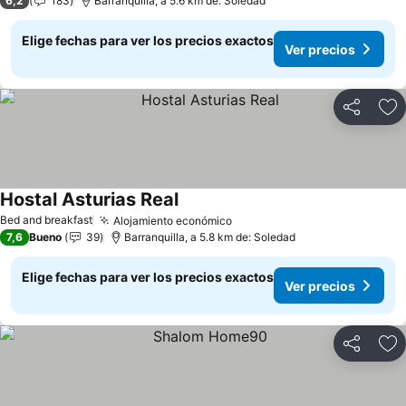
6,2
183
Barranquilla, a 5.6 km de: Soledad
Elige fechas para ver los precios exactos
Ver precios
Compartir
Ag
Hostal Asturias Real
Ver precios
Bed and breakfast
Alojamiento económico
Ver precios
7,6
Bueno
39
Barranquilla, a 5.8 km de: Soledad
Elige fechas para ver los precios exactos
Ver precios
Compartir
Ag