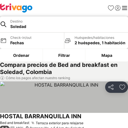
Favoritos
Iniciar 
Me
Destino
Soledad
Check-in/out
Huéspedes/habitaciones
Fechas
2 huéspedes, 1 habitación
Ordenar
Filtrar
Mapa
Compara precios de Bed and breakfast en
Soledad, Colombia
Cómo los pagos afectan nuestro ranking
Compartir
Ag
HOSTAL BARRANQUILLA INN
Ver precios
Bed and breakfast
Terraza exterior para relajarse
Ver precios