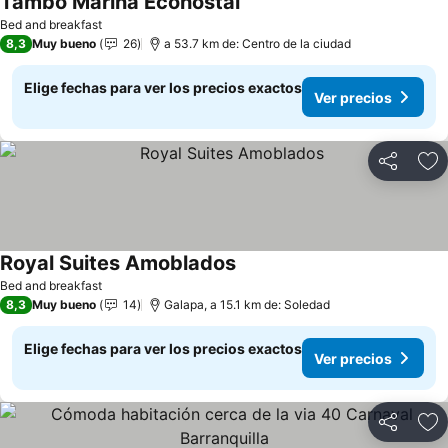
Tambo Marina Ecohostal
Ver precios
Bed and breakfast
8,3
Muy bueno
26
a 53.7 km de: Centro de la ciudad
Elige fechas para ver los precios exactos
Ver precios
Compartir
Ag
Royal Suites Amoblados
Ver precios
Bed and breakfast
8,3
Muy bueno
14
Galapa, a 15.1 km de: Soledad
Elige fechas para ver los precios exactos
Ver precios
Compartir
Ag