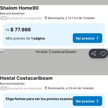
Shalom Home90
Ver precios
Bed and breakfast
/
Barranquilla, a 12.1 km de: Soledad
Puntuación no disponible
$ 77.986
De
Mira precios de
1 página
Ver precios
Compartir
Ag
Hostal Costacaribeam
Ver precios
Bed and breakfast
/
Barranquilla, a 5.6 km de: Soledad
Puntuación no disponible
Elige fechas para ver los precios exactos
Ver precios