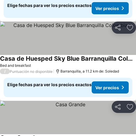
Elige fechas para ver los precios exactos
Ver precios
Compartir
Ag
Casa de Huesped Sky Blue Barranquilla Colombia
Ver precios
Bed and breakfast
/
Barranquilla, a 11.2 km de: Soledad
Puntuación no disponible
Elige fechas para ver los precios exactos
Ver precios
Compartir
Ag