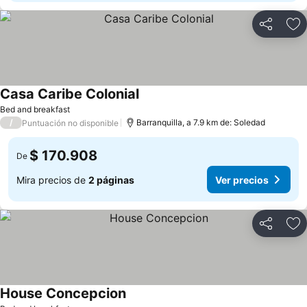
Compartir
Ag
Casa Caribe Colonial
Ver precios
Bed and breakfast
/
Barranquilla, a 7.9 km de: Soledad
Puntuación no disponible
$ 170.908
De
Mira precios de
2 páginas
Ver precios
Compartir
Ag
House Concepcion
Ver precios