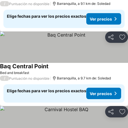
/
Barranquilla, a 9.1 km de: Soledad
Puntuación no disponible
Elige fechas para ver los precios exactos
Ver precios
Compartir
Ag
Baq Central Point
Ver precios
Bed and breakfast
/
Barranquilla, a 9.7 km de: Soledad
Puntuación no disponible
Elige fechas para ver los precios exactos
Ver precios
Compartir
Ag