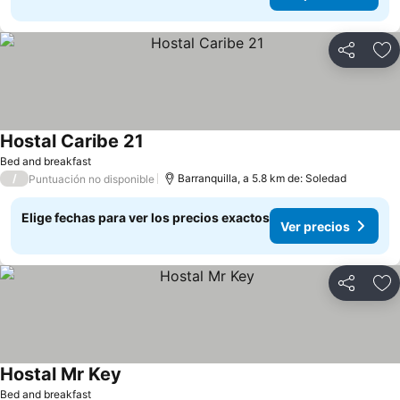
Compartir
Ag
Hostal Caribe 21
Ver precios
Bed and breakfast
/
Barranquilla, a 5.8 km de: Soledad
Puntuación no disponible
Elige fechas para ver los precios exactos
Ver precios
Compartir
Ag
Hostal Mr Key
Ver precios
Bed and breakfast