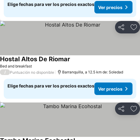
Elige fechas para ver los precios exactos
Ver precios
Compartir
Ag
Hostal Altos De Riomar
Ver precios
Bed and breakfast
/
Barranquilla, a 12.5 km de: Soledad
Puntuación no disponible
Elige fechas para ver los precios exactos
Ver precios
Compartir
Ag