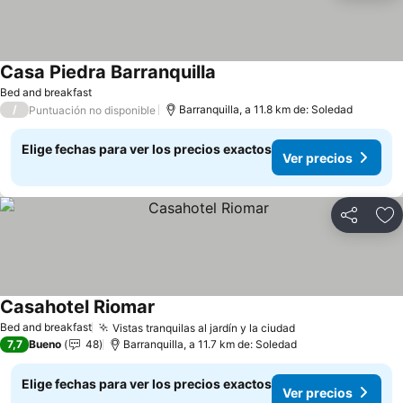
Casa Piedra Barranquilla
Ver precios
Bed and breakfast
/
Barranquilla, a 11.8 km de: Soledad
Puntuación no disponible
Elige fechas para ver los precios exactos
Ver precios
Compartir
Ag
Casahotel Riomar
Ver precios
Bed and breakfast
Vistas tranquilas al jardín y la ciudad
Ver precios
7,7
Bueno
48
Barranquilla, a 11.7 km de: Soledad
Elige fechas para ver los precios exactos
Ver precios