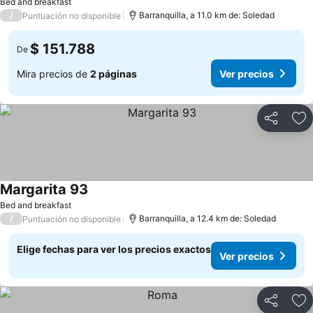
Bed and breakfast
/
Barranquilla, a 11.0 km de: Soledad
Puntuación no disponible
$ 151.788
De
Mira precios de
2 páginas
Ver precios
Compartir
Ag
Margarita 93
Ver precios
Bed and breakfast
/
Barranquilla, a 12.4 km de: Soledad
Puntuación no disponible
Elige fechas para ver los precios exactos
Ver precios
Compartir
Ag