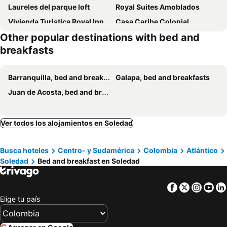
Laureles del parque loft
Royal Suites Amoblados
Vivienda Turistica Royal Inn
Casa Caribe Colonial
Other popular destinations with bed and
Baq Central Point
Casa Piedra Barranquilla
breakfasts
Margarita 93
Barranquilla, bed and breakfasts
Galapa, bed and breakfasts
Juan de Acosta, bed and breakfasts
Ver todos los alojamientos en Soledad
Busca hoteles
Centro- y Sudamérica
Colombia
Atlántico
Soledad
Bed and breakfast en Soledad
Facebook
Twitter
Insta
Yo
Elige tu país