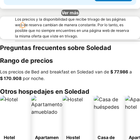
Ver más
Los precios y la disponibilidad que recibe trivago de las páginas
web de reserva cambian de manera constante. Por lo tanto, es
posible que no siempre encuentres en una página web de reserva
la misma oferta que viste en trivago.
Preguntas frecuentes sobre Soledad
Rango de precios
Los precios de Bed and breakfast en Soledad van de
‎$ 77.986
a
‎$ 170.908
por noche.
Otros hospedajes en Soledad
Hotel
Apartamen
Hostel
Casa de
Apar