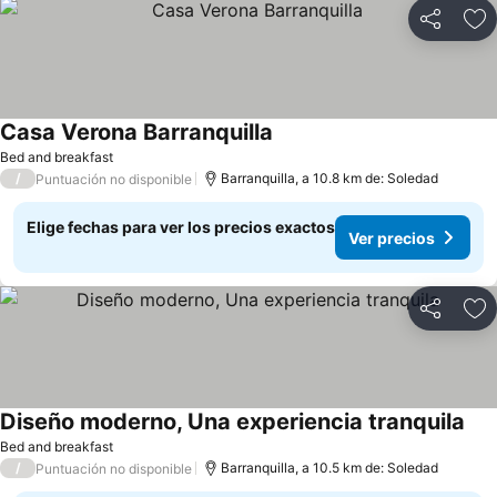
Compartir
Ag
Casa Verona Barranquilla
Ver precios
Bed and breakfast
/
Barranquilla, a 10.8 km de: Soledad
Puntuación no disponible
Elige fechas para ver los precios exactos
Ver precios
Compartir
Ag
Diseño moderno, Una experiencia tranquila
Ver
Bed and breakfast
/
Barranquilla, a 10.5 km de: Soledad
Puntuación no disponible