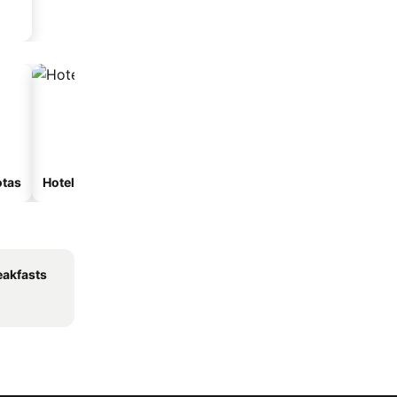
otas
Hoteles con spa
Hoteles con estacionam
eakfasts