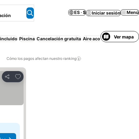
ES · $
Menú
Iniciar sesión
ación
Ver mapa
incluido
Piscina
Cancelación gratuita
Aire acondicionado
Apart
Cómo los pagos afectan nuestro ranking
Agregar a favoritos
Compartir