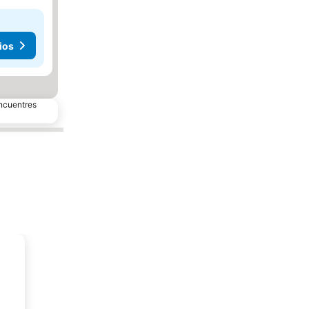
ios
encuentres