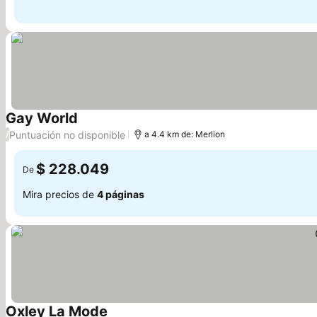
Gay World
Ver precios
Puntuación no disponible
/
a 4.4 km de: Merlion
$ 228.049
De
Mira precios de
4 páginas
Oxley La Mode