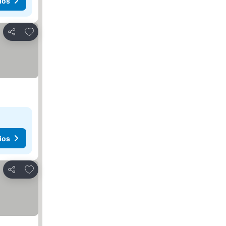
ios
Agregar a favoritos
Compartir
ios
Agregar a favoritos
Compartir