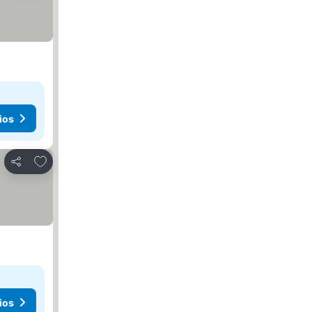
ios
Agregar a favoritos
Compartir
ios