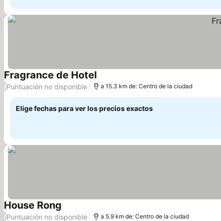
Fragrance de Hotel
Ver precios
Puntuación no disponible
/
a 15.3 km de: Centro de la ciudad
Elige fechas para ver los precios exactos
House Rong
Ver precios
Puntuación no disponible
/
a 5.9 km de: Centro de la ciudad