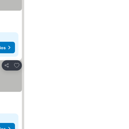
ios
Agregar a favoritos
Compartir
ios