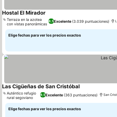
Hostal El Mirador
Ver precios
Terraza en la azotea
Excelente
(3.039 puntuaciones)
8,5
L
con vistas panorámicas
Ver precios
Elige fechas para ver los precios exactos
Las Cigüeñas de San Cristóbal
Ver precios
Auténtico refugio
Excelente
(363 puntuaciones)
9,5
San Crist
rural segoviano
Ver precios
Elige fechas para ver los precios exactos