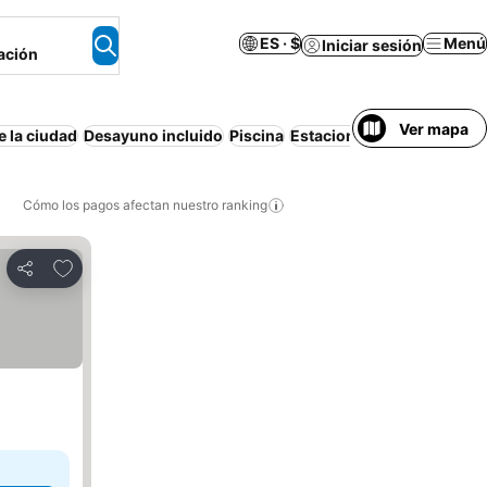
ES · $
Menú
Iniciar sesión
ación
Ver mapa
e la ciudad
Desayuno incluido
Piscina
Estacionamiento
Media p
Cómo los pagos afectan nuestro ranking
Agregar a favoritos
Compartir