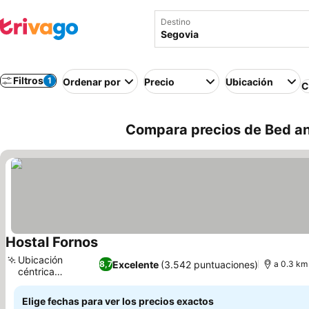
Destino
Filtros
1
Ordenar por
Precio
Ubicación
C
Compara precios de Bed an
Hostal Fornos
Ver precios
Ubicación
Excelente
(3.542 puntuaciones)
8,7
a 0.3 km
céntrica
Ver precios
privilegiada
Elige fechas para ver los precios exactos