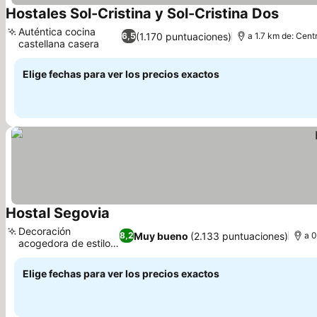
Hostales Sol-Cristina y Sol-Cristina Dos
Ver pre
Auténtica cocina
(1.170 puntuaciones)
6,5
a 1.7 km de: Cent
castellana casera
Ver precios
Elige fechas para ver los precios exactos
Hostal Segovia
Ver precios
Decoración
Muy bueno
(2.133 puntuaciones)
8,2
a 0
acogedora de estilo
Ver precios
clásico
Elige fechas para ver los precios exactos