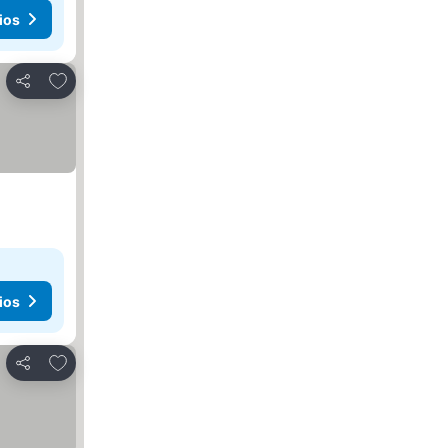
ios
Agregar a favoritos
Compartir
ios
Agregar a favoritos
Compartir