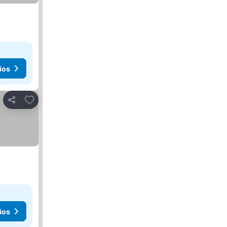
ios
Agregar a favoritos
Compartir
ios