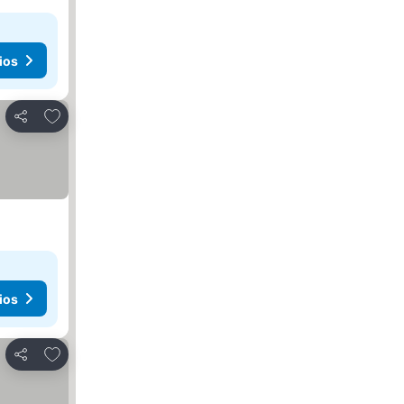
ios
Agregar a favoritos
Compartir
ios
Agregar a favoritos
Compartir