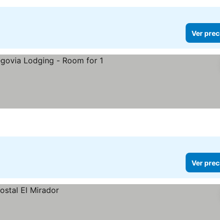
Ver prec
ecios
Ver prec