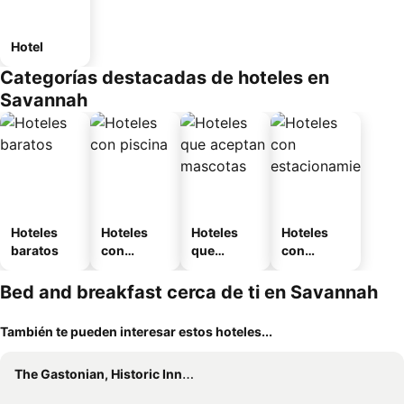
Hotel
Categorías destacadas de hoteles en
Savannah
Hoteles
Hoteles
Hoteles
Hoteles
baratos
con
que
con
piscina
aceptan
estaciona
mascotas
miento
Bed and breakfast cerca de ti en Savannah
También te pueden interesar estos hoteles...
The Gastonian, Historic Inns of Savannah Collection