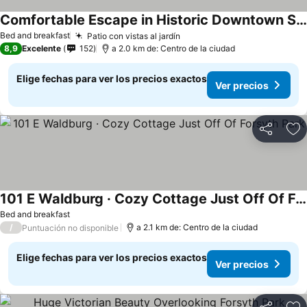
Comfortable Escape in Historic Downtown Savannah
Bed and breakfast
Patio con vistas al jardín
8,9
Excelente
152
a 2.0 km de: Centro de la ciudad
Elige fechas para ver los precios exactos
Ver precios
Compartir
Ag
101 E Waldburg · Cozy Cottage Just Off Of Forsyth Park
Bed and breakfast
/
a 2.1 km de: Centro de la ciudad
Puntuación no disponible
Elige fechas para ver los precios exactos
Ver precios