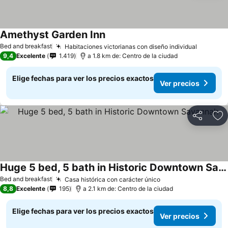
Amethyst Garden Inn
Bed and breakfast
Habitaciones victorianas con diseño individual
9,4
Excelente
1.419
a 1.8 km de: Centro de la ciudad
Elige fechas para ver los precios exactos
Ver precios
Compartir
Ag
Huge 5 bed, 5 bath in Historic Downtown Savannah
Bed and breakfast
Casa histórica con carácter único
8,8
Excelente
195
a 2.1 km de: Centro de la ciudad
Elige fechas para ver los precios exactos
Ver precios