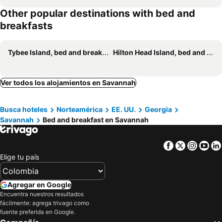
Other popular destinations with bed and
breakfasts
Tybee Island, bed and breakfasts
Hilton Head Island, bed and breakfasts
Ver todos los alojamientos en Savannah
Busca hoteles
Norteamérica
EE. UU.
Georgia
Savannah
Bed and breakfast en Savannah
Facebook
Twitter
Insta
Yo
Elige tu país
Agregar en Google
Encuentra nuestros resultados
fácilmente: agrega trivago como
fuente preferida en Google.