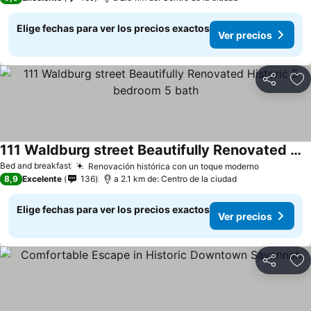
Elige fechas para ver los precios exactos
Ver precios
Compartir
Ag
111 Waldburg street Beautifully Renovated Historic 5 bedroom 5 bath
Bed and breakfast
Renovación histórica con un toque moderno
8,9
Excelente
136
a 2.1 km de: Centro de la ciudad
Elige fechas para ver los precios exactos
Ver precios
Compartir
Ag