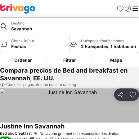
Favoritos
Iniciar 
Me
Destino
Savannah
Check-in/out
Huéspedes/habitaciones
Fechas
2 huéspedes, 1 habitación
Ordenar
Filtrar
Mapa
Compara precios de Bed and breakfast en
Savannah, EE. UU.
Cómo los pagos afectan nuestro ranking
Compartir
Ag
Justine Inn Savannah
Bed and breakfast
Desayuno gourmet con especialidades diarias