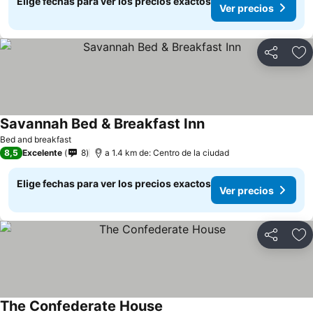
Elige fechas para ver los precios exactos
Ver precios
Compartir
Ag
Savannah Bed & Breakfast Inn
Bed and breakfast
8,5
Excelente
8
a 1.4 km de: Centro de la ciudad
Elige fechas para ver los precios exactos
Ver precios
Compartir
Ag
The Confederate House