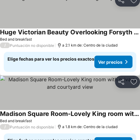
Compartir
Ag
Huge Victorian Beauty Overlooking Forsyth Park
Bed and breakfast
/
a 2.1 km de: Centro de la ciudad
Puntuación no disponible
Elige fechas para ver los precios exactos
Ver precios
Compartir
Ag
Madison Square Room-Lovely King room with privacy and courtyard view
Bed and breakfast
/
a 1.8 km de: Centro de la ciudad
Puntuación no disponible