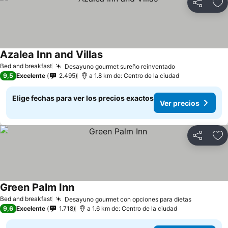
Compartir
Ag
Azalea Inn and Villas
Bed and breakfast
Desayuno gourmet sureño reinventado
9,5
Excelente
2.495
a 1.8 km de: Centro de la ciudad
Elige fechas para ver los precios exactos
Ver precios
Compartir
Ag
Green Palm Inn
Bed and breakfast
Desayuno gourmet con opciones para dietas
9,6
Excelente
1.718
a 1.6 km de: Centro de la ciudad