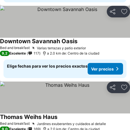
Compartir
Ag
Downtown Savannah Oasis
Bed and breakfast
Varias terrazas y patio exterior
9,2
Excelente
117
a 2.0 km de: Centro de la ciudad
Elige fechas para ver los precios exactos
Ver precios
Compartir
Ag
Thomas Weihs Haus
Bed and breakfast
Jardines exuberantes y cuidados al detalle
9,0
Excelente
169
a 2.0 km de: Centro de la ciudad