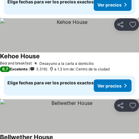
Elige fechas para ver los precios exactos
Ver precios
Compartir
Ag
Kehoe House
Bed and breakfast
Desayuno a la carta a domicilio
9,7
Excelente
3.316
a 1.3 km de: Centro de la ciudad
Elige fechas para ver los precios exactos
Ver precios
Compartir
Ag
Bellwether House