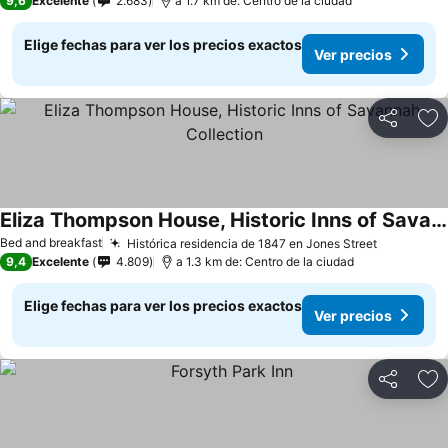
9,6
Excelente
2.683
a 1.7 km de: Centro de la ciudad
Elige fechas para ver los precios exactos
Ver precios
Compartir
Ag
Eliza Thompson House, Historic Inns of Savannah Collection
Bed and breakfast
Histórica residencia de 1847 en Jones Street
9,4
Excelente
4.809
a 1.3 km de: Centro de la ciudad
Elige fechas para ver los precios exactos
Ver precios
Compartir
Ag