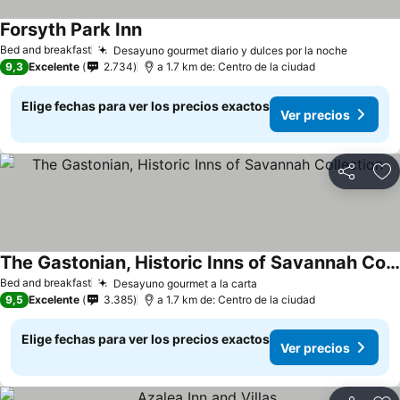
Forsyth Park Inn
Bed and breakfast
Desayuno gourmet diario y dulces por la noche
9,3
Excelente
2.734
a 1.7 km de: Centro de la ciudad
Elige fechas para ver los precios exactos
Ver precios
Compartir
Ag
The Gastonian, Historic Inns of Savannah Collection
Bed and breakfast
Desayuno gourmet a la carta
9,5
Excelente
3.385
a 1.7 km de: Centro de la ciudad
Elige fechas para ver los precios exactos
Ver precios