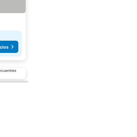
cios
encuentres