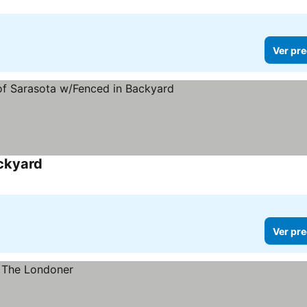
Ver pre
ackyard
Ver pre