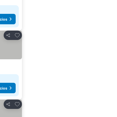
cios
Agregar a favoritos
Compartir
cios
Agregar a favoritos
Compartir