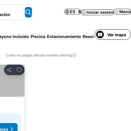
ES · $
Menú
Iniciar sesión
ación
Ver mapa
ayuno incluido
Piscina
Estacionamiento
Resort
Wifi
Mascotas p
Cómo los pagos afectan nuestro ranking
Agregar a favoritos
Compartir
cios