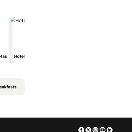
otas
Hoteles de playa
Hoteles con estacionam
eakfasts
Facebook
Twitter
Instagram
Youtube
Linkedin