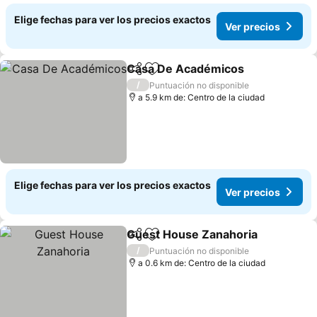
Elige fechas para ver los precios exactos
Ver precios
Casa De Académicos
Compartir
Agregar a favoritos
Ver p
/
Puntuación no disponible
a 5.9 km de: Centro de la ciudad
Elige fechas para ver los precios exactos
Ver precios
Guest House Zanahoria
Compartir
Agregar a favoritos
Ve
/
Puntuación no disponible
a 0.6 km de: Centro de la ciudad