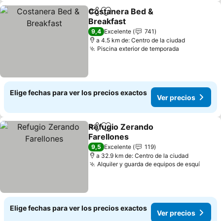
Costanera Bed &
Compartir
Agregar a favoritos
Breakfast
Ver precios
9,4
Excelente
741
a 4.5 km de: Centro de la ciudad
Piscina exterior de temporada
Ver precio
Elige fechas para ver los precios exactos
Ver precios
Refugio Zerando
Compartir
Agregar a favoritos
Farellones
Ver precios
9,5
Excelente
119
a 32.9 km de: Centro de la ciudad
Alquiler y guarda de equipos de esquí
Ver p
Elige fechas para ver los precios exactos
Ver precios