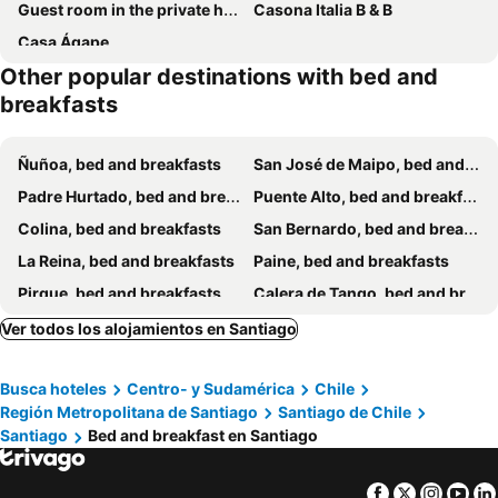
Guest room in the private home of an artist
Casona Italia B & B
Casa Ágape
Other popular destinations with bed and
breakfasts
Ñuñoa, bed and breakfasts
San José de Maipo, bed and breakfasts
Padre Hurtado, bed and breakfasts
Puente Alto, bed and breakfasts
Colina, bed and breakfasts
San Bernardo, bed and breakfasts
La Reina, bed and breakfasts
Paine, bed and breakfasts
Pirque, bed and breakfasts
Calera de Tango, bed and breakfasts
Lampa, bed and breakfasts
Tiltil, bed and breakfasts
Ver todos los alojamientos en Santiago
Isla de Maipo, bed and breakfasts
Talagante, bed and breakfasts
Busca hoteles
Centro- y Sudamérica
Chile
Curacaví, bed and breakfasts
Región Metropolitana de Santiago
Santiago de Chile
Santiago
Bed and breakfast en Santiago
Facebook
Twitter
Insta
Yo