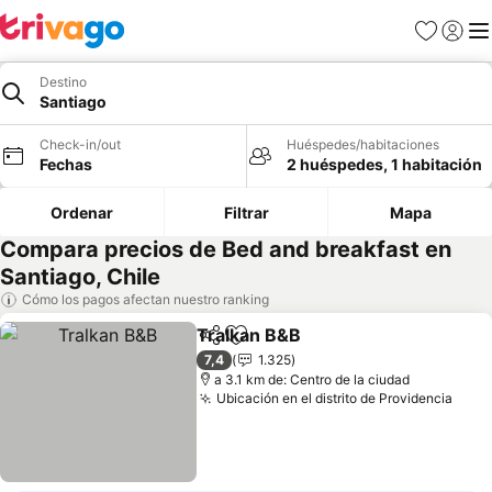
Favoritos
Iniciar 
Me
Destino
Santiago
Check-in/out
Huéspedes/habitaciones
Fechas
2 huéspedes, 1 habitación
Ordenar
Filtrar
Mapa
Compara precios de Bed and breakfast en
Santiago, Chile
Cómo los pagos afectan nuestro ranking
Tralkan B&B
Compartir
Agregar a favoritos
Ver precios
7,4
1.325
a 3.1 km de: Centro de la ciudad
Ubicación en el distrito de Providencia
Ver 