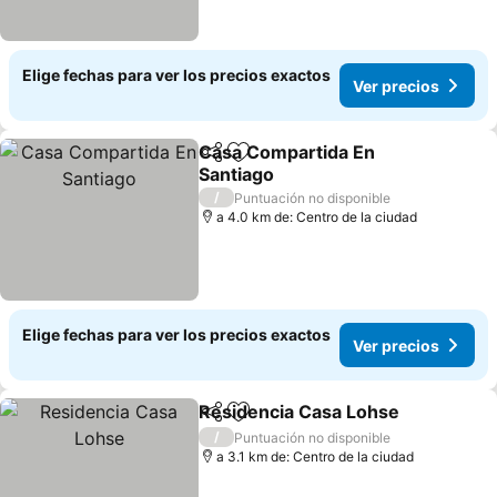
Elige fechas para ver los precios exactos
Ver precios
Casa Compartida En
Compartir
Agregar a favoritos
Santiago
Ver precios
/
Puntuación no disponible
a 4.0 km de: Centro de la ciudad
Elige fechas para ver los precios exactos
Ver precios
Residencia Casa Lohse
Compartir
Agregar a favoritos
Ver
/
Puntuación no disponible
a 3.1 km de: Centro de la ciudad