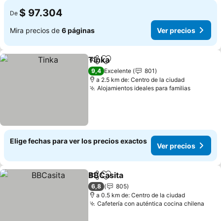
$ 97.304
De
Mira precios de
6 páginas
Ver precios
Tinka
Compartir
Agregar a favoritos
Ver precios
9,4
Excelente
801
a 2.5 km de: Centro de la ciudad
Alojamientos ideales para familias
Ver prec
Elige fechas para ver los precios exactos
Ver precios
BBCasita
Compartir
Agregar a favoritos
Ver precios
6,8
805
a 0.5 km de: Centro de la ciudad
Cafetería con auténtica cocina chilena
Ver 