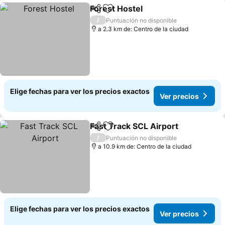
Forest Hostel
Compartir
Agregar a favoritos
Ver precios
/
Puntuación no disponible
a 2.3 km de: Centro de la ciudad
Elige fechas para ver los precios exactos
Ver precios
Fast Track SCL Airport
Compartir
Agregar a favoritos
Ver
/
Puntuación no disponible
a 10.9 km de: Centro de la ciudad
Elige fechas para ver los precios exactos
Ver precios