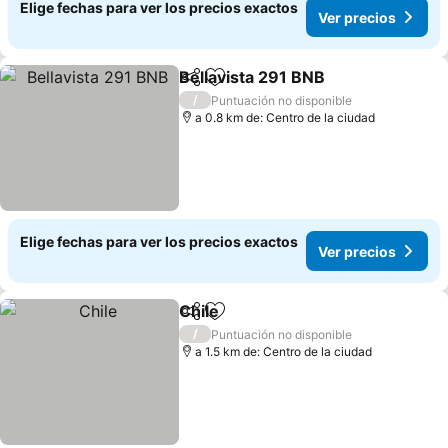
Elige fechas para ver los precios exactos
Ver precios
Bellavista 291 BNB
Compartir
Agregar a favoritos
Ver pre
/
Puntuación no disponible
a 0.8 km de: Centro de la ciudad
Elige fechas para ver los precios exactos
Ver precios
Chile
Compartir
Agregar a favoritos
Ver precios
/
Puntuación no disponible
a 1.5 km de: Centro de la ciudad