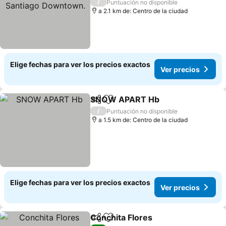
Downtown.
Ver precios
/
Puntuación no disponible
a 2.1 km de: Centro de la ciudad
Elige fechas para ver los precios exactos
Ver precios
SNOW APART Hb
Compartir
Agregar a favoritos
Ver prec
/
Puntuación no disponible
a 1.5 km de: Centro de la ciudad
Elige fechas para ver los precios exactos
Ver precios
Conchita Flores
Compartir
Agregar a favoritos
Ver precio