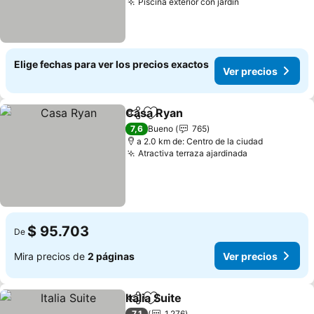
Piscina exterior con jardín
Ver precios
Elige fechas para ver los precios exactos
Ver precios
Casa Ryan
Compartir
Agregar a favoritos
Ver precios
7,6
Bueno
765
a 2.0 km de: Centro de la ciudad
Atractiva terraza ajardinada
Ver precios
$ 95.703
De
Mira precios de
2 páginas
Ver precios
Italia Suite
Compartir
Agregar a favoritos
Ver precios
7,1
1.276