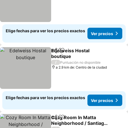
Elige fechas para ver los precios exactos
Ver precios
Edelweiss Hostal
Compartir
Agregar a favoritos
boutique
Ver precios
/
Puntuación no disponible
a 2.9 km de: Centro de la ciudad
Elige fechas para ver los precios exactos
Ver precios
Cozy Room In Matta
Compartir
Agregar a favoritos
Neighborhood / Santiago