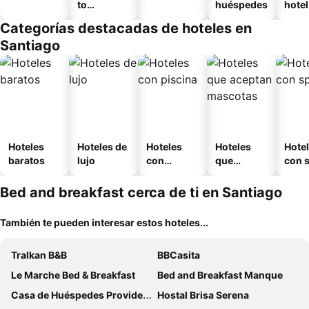
to
huéspedes
hotel
amueblad
Categorías destacadas de hoteles en
o
Santiago
Hoteles
Hoteles de
Hoteles
Hoteles
Hote
baratos
lujo
con
que
con 
piscina
aceptan
mascotas
Bed and breakfast cerca de ti en Santiago
También te pueden interesar estos hoteles...
Tralkan B&B
BBCasita
Le Marche Bed & Breakfast
Bed and Breakfast Manque
Casa de Huéspedes Providencia Baquedano
Hostal Brisa Serena