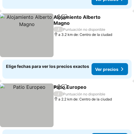
Alojamiento Alberto
Compartir
Agregar a favoritos
Magno
Ver precios
/
Puntuación no disponible
a 3.2 km de: Centro de la ciudad
Elige fechas para ver los precios exactos
Ver precios
Patio Europeo
Compartir
Agregar a favoritos
Ver precios
/
Puntuación no disponible
a 2.2 km de: Centro de la ciudad