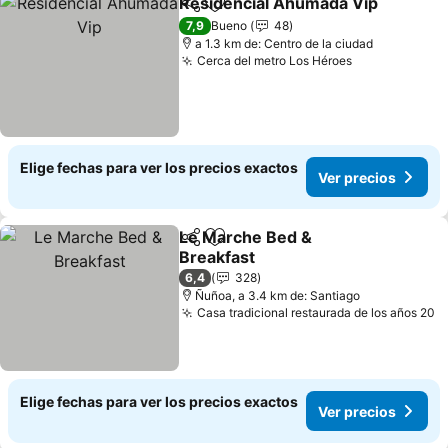
Residencial Ahumada Vip
Compartir
Agregar a favoritos
7,9
Bueno
48
a 1.3 km de: Centro de la ciudad
Cerca del metro Los Héroes
Ver precios
Elige fechas para ver los precios exactos
Ver precios
Le Marche Bed &
Compartir
Agregar a favoritos
Breakfast
Ver precios
6,4
328
Ñuñoa, a 3.4 km de: Santiago
Casa tradicional restaurada de los años 20
V
Elige fechas para ver los precios exactos
Ver precios