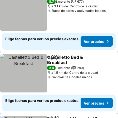
8,7
Excelente
677
a 3.1 km de: Centro de la ciudad
Rutas de bares y actividades locales
Ver pr
Elige fechas para ver los precios exactos
Ver precios
Castelletto Bed &
Compartir
Agregar a favoritos
Breakfast
Ver precios
9,4
Excelente
290
a 1.5 km de: Centro de la ciudad
Sándwiches locales únicos
Ver precios
Elige fechas para ver los precios exactos
Ver precios