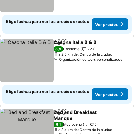
Elige fechas para ver los precios exactos
Ver precios
Casona Italia B & B
Compartir
Agregar a favoritos
Ver pre
8,9
Excelente
720
a 2.3 km de: Centro de la ciudad
Organización de tours personalizados
Ver p
Elige fechas para ver los precios exactos
Ver precios
Bed and Breakfast
Compartir
Agregar a favoritos
Manque
Ver precios
8,1
Muy bueno
675
a 8.4 km de: Centro de la ciudad