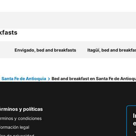
kfasts
Envigado, bed and breakfasts
Itagüí, bed and breakfa
Santa Fe de Antioquia
Bed and breakfast en Santa Fe de Antioq
rminos y políticas
I
rminos y condiciones
formación legal
iso de privacidad