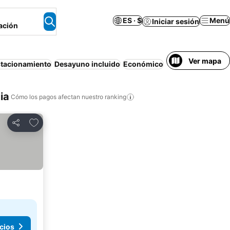
ES · $
Menú
Iniciar sesión
ación
Ver mapa
tacionamiento
Desayuno incluido
Económico
Aire acondiciona
ia
Cómo los pagos afectan nuestro ranking
Agregar a favoritos
Compartir
cios