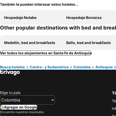
También te pueden interesar estos hoteles...
Hospedaje Nutabe
Hospedaje Bonanza
Other popular destinations with bed and brea
Medellín, bed and breakfasts
Bello, bed and breakfasts
Ver todos los alojamientos en Santa Fe de Antioquia
Busca hoteles
Centro- y Sudamérica
Colombia
Antioquia
Elige tu país
Té
Té
Agregar en Google
In
Encuentra nuestros resultados
Av