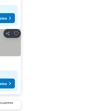
cios
Agregar a favoritos
Compartir
cios
encuentres