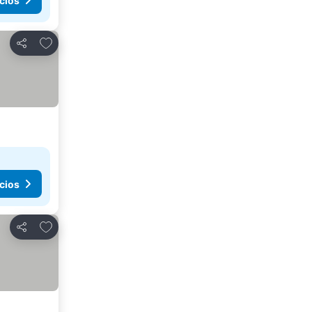
cios
Agregar a favoritos
Compartir
cios
Agregar a favoritos
Compartir