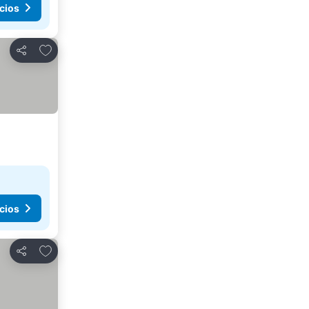
cios
Agregar a favoritos
Compartir
cios
Agregar a favoritos
Compartir