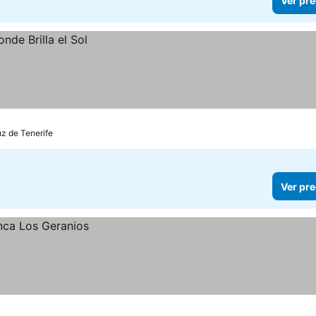
Ver pre
uz de Tenerife
Ver pre