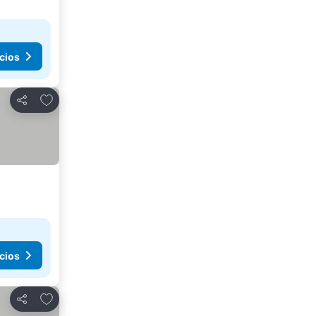
cios
Agregar a favoritos
Compartir
cios
Agregar a favoritos
Compartir