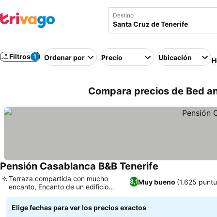
Destino
Filtros
1
Ordenar por
Precio
Ubicación
H
Compara precios de Bed an
Pensión Casablanca B&B Tenerife
Terraza compartida con mucho
Muy bueno
(1.625 puntu
8,1
encanto, Encanto de un edificio
histórico de 1910
Elige fechas para ver los precios exactos