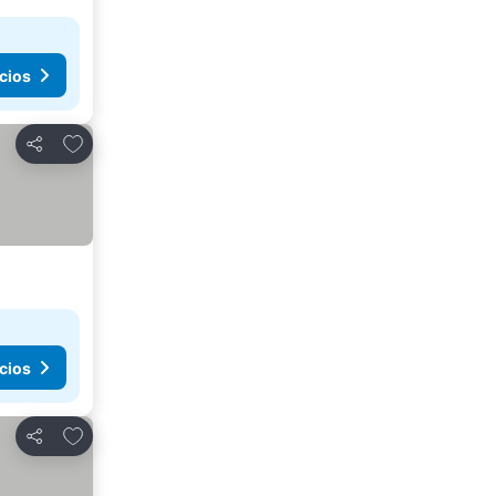
cios
Agregar a favoritos
Compartir
cios
Agregar a favoritos
Compartir