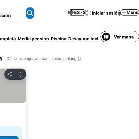
ES · $
Menú
Iniciar sesión
ación
Ver mapa
ompleta
Media pensión
Piscina
Desayuno incluido
Cancelación g
a
Cómo los pagos afectan nuestro ranking
Agregar a favoritos
Compartir