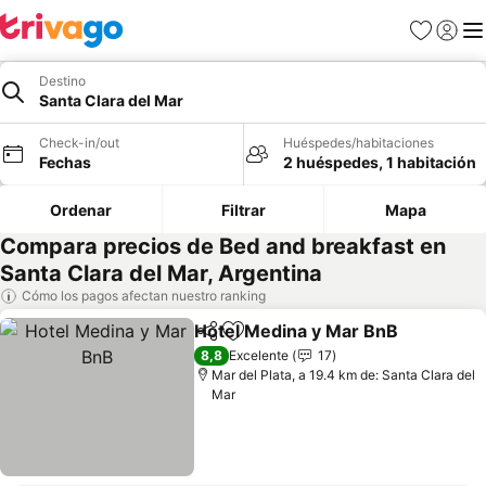
Favoritos
Iniciar 
Me
Destino
Santa Clara del Mar
Check-in/out
Huéspedes/habitaciones
Fechas
2 huéspedes, 1 habitación
Ordenar
Filtrar
Mapa
Compara precios de Bed and breakfast en
Santa Clara del Mar, Argentina
Cómo los pagos afectan nuestro ranking
Hotel Medina y Mar BnB
Compartir
Agregar a favoritos
8,8
Excelente
17
Mar del Plata, a 19.4 km de: Santa Clara del
Mar