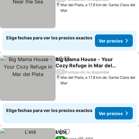
Mar del Plata, a 17.8 km de: Santa Clara del
Mar
Elige fechas para ver los precios exactos
Ver precios
Big Mama House - Your
Compartir
Agregar a favoritos
Cozy Refuge in Mar del
Plata
/
Puntuación no disponible
Mar del Plata, a 17.8 km de: Santa Clara del
Mar
Elige fechas para ver los precios exactos
Ver precios
L'eté
Compartir
Agregar a favoritos
7,5
Bueno
492