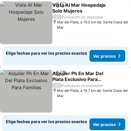
Vista Al Mar Hospedaje
Compartir
Agregar a favoritos
Solo Mujeres
/
Puntuación no disponible
Mar del Plata, a 19.0 km de: Santa Clara del
Mar
Elige fechas para ver los precios exactos
Ver precios
Alquiler Ph En Mar Del
Compartir
Agregar a favoritos
Plata Exclusivo Para
Familias
/
Puntuación no disponible
Mar del Plata, a 19.7 km de: Santa Clara del
Mar
Elige fechas para ver los precios exactos
Ver precios