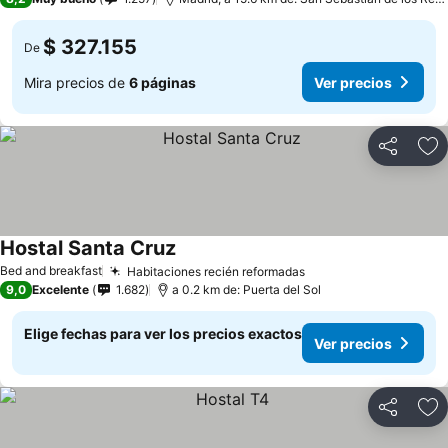
$ 327.155
De
Mira precios de
6 páginas
Ver precios
Compartir
Ag
Hostal Santa Cruz
Ver precios
Bed and breakfast
Habitaciones recién reformadas
Ver precios
9,0
Excelente
1.682
a 0.2 km de: Puerta del Sol
Elige fechas para ver los precios exactos
Ver precios
Compartir
Ag