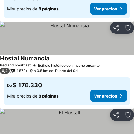
Mira precios de
8 páginas
Ver precios
Compartir
Ag
Hostal Numancia
Ver precios
Bed and breakfast
Edificio histórico con mucho encanto
Ver precios
6,3
1.573
a 0.5 km de: Puerta del Sol
$ 176.330
De
Mira precios de
8 páginas
Ver precios
Compartir
Ag