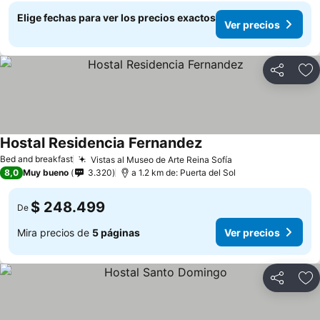
Elige fechas para ver los precios exactos
Ver precios
Compartir
Ag
Hostal Residencia Fernandez
Ver precios
Bed and breakfast
Vistas al Museo de Arte Reina Sofía
Ver precios
8,0
Muy bueno
3.320
a 1.2 km de: Puerta del Sol
$ 248.499
De
Mira precios de
5 páginas
Ver precios
Compartir
Ag