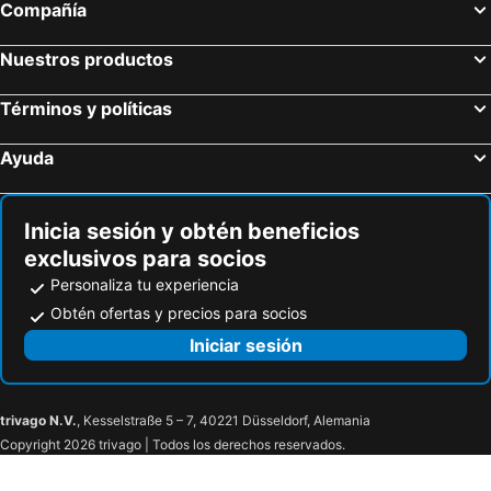
Compañía
Hostal Los Coronales
Hostal Abitum Madrid
Nuestros productos
Hostal T4
Avenida Barajas
Hostal Emilio Barajas
Ola Living Chamartin Studios
Términos y políticas
New Hortaleza Coliving
Rooms in Chamartin
Ayuda
CH 5Torres
Escala Suites
Real Beds Madrid
Chalet Avila Rooms
Hostal Los Angeles
Hostal 4C Cuatro Caminos
Inicia sesión y obtén beneficios
Tierra Blanca
Hostal San Isidro
exclusivos para socios
Personaliza tu experiencia
Rooms Madrid Rio
Hostal Miralva
Obtén ofertas y precios para socios
Hostal La Nava
Private Rooms Madrid El Retiro
Iniciar sesión
Hostal Sonsoles
New Go Inn
trivago N.V.
, Kesselstraße 5 – 7, 40221 Düsseldorf, Alemania
Copyright 2026 trivago | Todos los derechos reservados.