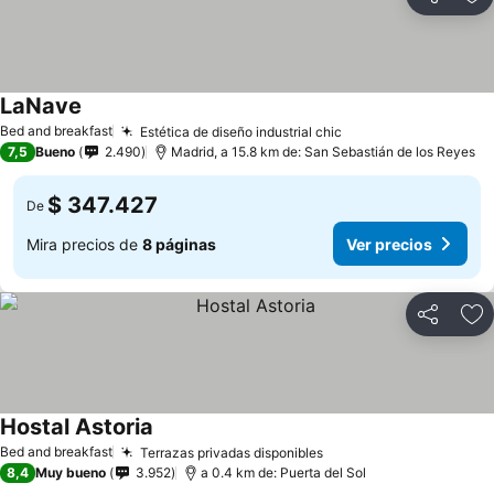
Compartir
Ag
LaNave
Ver precios
Bed and breakfast
Estética de diseño industrial chic
Ver precios
7,5
Bueno
2.490
Madrid, a 15.8 km de: San Sebastián de los Reyes
$ 347.427
De
Mira precios de
8 páginas
Ver precios
Compartir
Ag
Hostal Astoria
Ver precios
Bed and breakfast
Terrazas privadas disponibles
Ver precios
8,4
Muy bueno
3.952
a 0.4 km de: Puerta del Sol