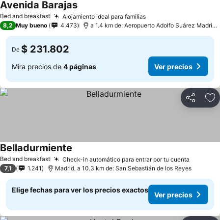
Avenida Barajas
Ver precios
Bed and breakfast
Alojamiento ideal para familias
Ver precios
8,2
Muy bueno
4.473
a 1.4 km de: Aeropuerto Adolfo Suárez Madrid–
$ 231.802
De
Mira precios de
4 páginas
Ver precios
Compartir
Ag
Belladurmiente
Ver precios
Bed and breakfast
Check-in automático para entrar por tu cuenta
Ver prec
7,1
1.241
Madrid, a 10.3 km de: San Sebastián de los Reyes
Elige fechas para ver los precios exactos
Ver precios