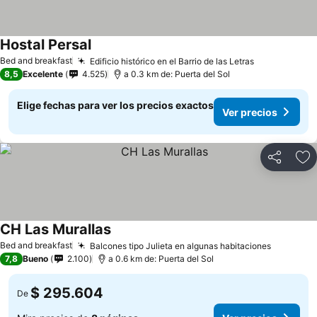
Hostal Persal
Ver precios
Bed and breakfast
Edificio histórico en el Barrio de las Letras
Ver precios
8,5
Excelente
4.525
a 0.3 km de: Puerta del Sol
Elige fechas para ver los precios exactos
Ver precios
Compartir
Ag
CH Las Murallas
Ver precios
Bed and breakfast
Balcones tipo Julieta en algunas habitaciones
Ver prec
7,8
Bueno
2.100
a 0.6 km de: Puerta del Sol
$ 295.604
De