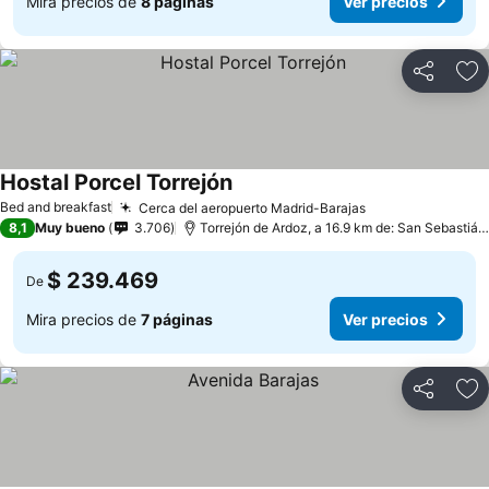
Mira precios de
8 páginas
Ver precios
Compartir
Ag
Hostal Porcel Torrejón
Ver precios
Bed and breakfast
Cerca del aeropuerto Madrid-Barajas
Ver precios
8,1
Muy bueno
3.706
Torrejón de Ardoz, a 16.9 km de: San Sebastián
$ 239.469
De
Mira precios de
7 páginas
Ver precios
Compartir
Ag