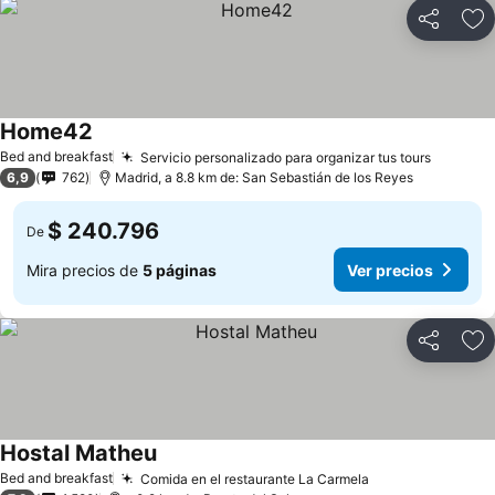
Compartir
Ag
Home42
Ver precios
Bed and breakfast
Servicio personalizado para organizar tus tours
Ver pre
6,9
762
Madrid, a 8.8 km de: San Sebastián de los Reyes
$ 240.796
De
Mira precios de
5 páginas
Ver precios
Compartir
Ag
Hostal Matheu
Ver precios
Bed and breakfast
Comida en el restaurante La Carmela
Ver precios