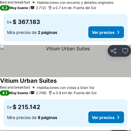
Bed and breakfast
Habitaciones con encanto y detalles originales
Ver pre
8,2
Muy bueno
2.712
a 0.7 km de: Puerta del Sol
$ 367.183
De
Mira precios de
2 páginas
Ver precios
Compartir
Ag
Vitium Urban Suites
Ver precios
Bed and breakfast
Habitaciones con vistas a Gran Vía
Ver precios
8,1
Muy bueno
2.748
a 0.8 km de: Puerta del Sol
$ 215.142
De
Mira precios de
8 páginas
Ver precios