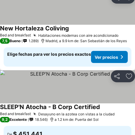
Compartir
Ag
New Hortaleza Coliving
Ver precios
Bed and breakfast
Habitaciones modernas con aire acondicionado
Ver pre
7,5
Bueno
1.289
Madrid, a 9.9 km de: San Sebastián de los Reyes
Elige fechas para ver los precios exactos
Ver precios
Compartir
Ag
SLEEP'N Atocha - B Corp Certified
Ver precios
Bed and breakfast
Desayuno en la azotea con vistas a la ciudad
Ver prec
9,2
Excelente
18.546
a 1.2 km de: Puerta del Sol
$ 451.441
De