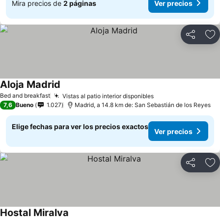
Mira precios de
2 páginas
Ver precios
Compartir
Ag
Aloja Madrid
Ver precios
Bed and breakfast
Vistas al patio interior disponibles
Ver precios
7,6
Bueno
1.027
Madrid, a 14.8 km de: San Sebastián de los Reyes
Elige fechas para ver los precios exactos
Ver precios
Compartir
Ag
Hostal Miralva
Ver precios