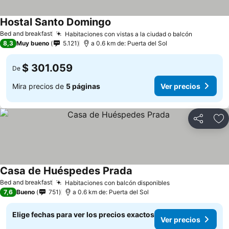
Hostal Santo Domingo
Ver precios
Bed and breakfast
Habitaciones con vistas a la ciudad o balcón
Ver preci
8,3
Muy bueno
5.121
a 0.6 km de: Puerta del Sol
$ 301.059
De
Mira precios de
5 páginas
Ver precios
Compartir
Ag
Casa de Huéspedes Prada
Ver precios
Bed and breakfast
Habitaciones con balcón disponibles
Ver precios
7,6
Bueno
751
a 0.6 km de: Puerta del Sol
Elige fechas para ver los precios exactos
Ver precios