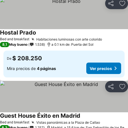
Compartir
Ag
Hostal Prado
Ver precios
Bed and breakfast
Habitaciones luminosas con arte colorido
Ver precios
8,1
Muy bueno
1.538
a 0.1 km de: Puerta del Sol
$ 208.250
De
Mira precios de
4 páginas
Ver precios
Compartir
Ag
Guest House Éxito en Madrid
Ver precios
Bed and breakfast
Vistas panorámicas a la Plaza de Callao
Ver precios
8,2
Muy bueno
1.257
Madrid, a 15.6 km de: San Sebastián de los Rey