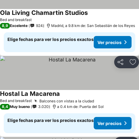
Ola Living Chamartin Studios
Ver precios
Bed and breakfast
8,9
Excelente
924
Madrid, a 9.8 km de: San Sebastián de los Reyes
Elige fechas para ver los precios exactos
Ver precios
Compartir
Ag
Hostal La Macarena
Ver precios
Bed and breakfast
Balcones con vistas a la ciudad
Ver precios
8,4
Muy bueno
3.020
a 0.4 km de: Puerta del Sol
Elige fechas para ver los precios exactos
Ver precios