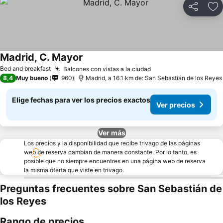
Compartir
Ag
Madrid, C. Mayor
Ver precios
Bed and breakfast
Balcones con vistas a la ciudad
Ver precios
8,4
Muy bueno
960
Madrid, a 16.1 km de: San Sebastián de los Reyes
Elige fechas para ver los precios exactos
Ver precios
Ver más
Los precios y la disponibilidad que recibe trivago de las páginas
web de reserva cambian de manera constante. Por lo tanto, es
posible que no siempre encuentres en una página web de reserva
la misma oferta que viste en trivago.
Preguntas frecuentes sobre San Sebastián de
los Reyes
Rango de precios