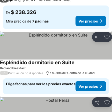
7,4
929
a 0.4 km de: Centro de la ciudad
$ 238.326
De
Mira precios de
7 páginas
Ver precios
Compartir
Ag
Espléndido dormitorio en Suite
Ver precios
Bed and breakfast
/
a 9.9 km de: Centro de la ciudad
Puntuación no disponible
Elige fechas para ver los precios exactos
Ver precios
Compartir
Ag