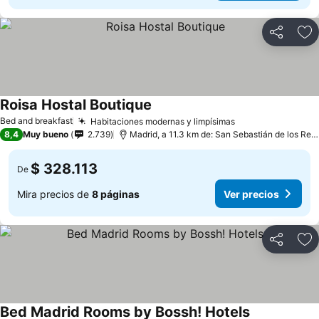
Compartir
Ag
Roisa Hostal Boutique
Ver precios
Bed and breakfast
Habitaciones modernas y limpísimas
Ver precios
8,4
Muy bueno
2.739
Madrid, a 11.3 km de: San Sebastián de los Rey
$ 328.113
De
Mira precios de
8 páginas
Ver precios
Compartir
Ag
Bed Madrid Rooms by Bossh! Hotels