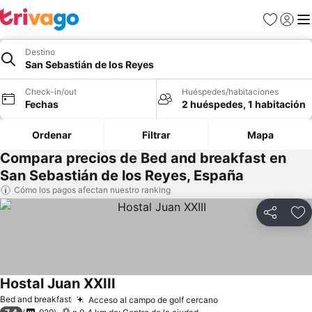
Favoritos
Iniciar 
Me
Destino
San Sebastián de los Reyes
Check-in/out
Huéspedes/habitaciones
Fechas
2 huéspedes, 1 habitación
Ordenar
Filtrar
Mapa
Compara precios de Bed and breakfast en
San Sebastián de los Reyes, España
Cómo los pagos afectan nuestro ranking
Compartir
Ag
Hostal Juan XXIII
Ver precios
Bed and breakfast
Acceso al campo de golf cercano
Ver precios