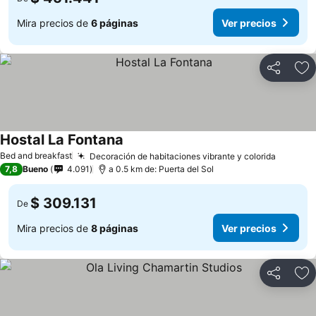
Mira precios de
6 páginas
Ver precios
Compartir
Ag
Hostal La Fontana
Ver precios
Bed and breakfast
Decoración de habitaciones vibrante y colorida
Ver pre
7,8
Bueno
4.091
a 0.5 km de: Puerta del Sol
$ 309.131
De
Mira precios de
8 páginas
Ver precios
Compartir
Ag