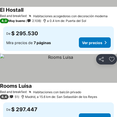
El Hostall
Ver precios
Bed and breakfast
Habitaciones acogedoras con decoración moderna
Ver 
8,0
Muy bueno
2.108
a 0.4 km de: Puerta del Sol
$ 295.530
De
Mira precios de
7 páginas
Ver precios
Compartir
Ag
Rooms Luisa
Ver precios
Bed and breakfast
Habitaciones con balcón privado
Ver precios
6,4
51
Madrid, a 15.6 km de: San Sebastián de los Reyes
$ 297.447
De