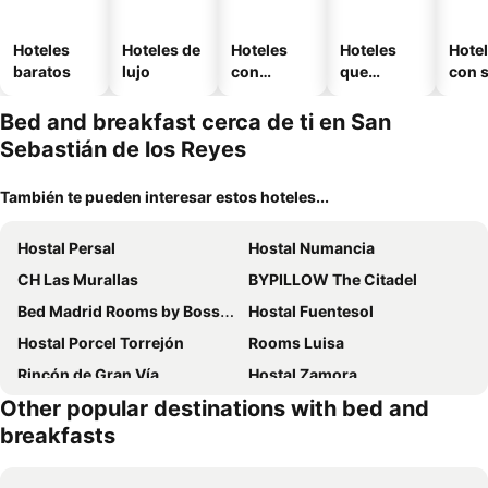
Hoteles
Hoteles de
Hoteles
Hoteles
Hote
baratos
lujo
con
que
con 
piscina
aceptan
mascotas
Bed and breakfast cerca de ti en San
Sebastián de los Reyes
También te pueden interesar estos hoteles...
Hostal Persal
Hostal Numancia
CH Las Murallas
BYPILLOW The Citadel
Bed Madrid Rooms by Bossh! Hotels
Hostal Fuentesol
Hostal Porcel Torrejón
Rooms Luisa
Rincón de Gran Vía
Hostal Zamora
Other popular destinations with bed and
Chalé Barajas Escala
Vitium Urban Suites
breakfasts
SLEEP'N Atocha - B Corp Certified
Hospedaje Colonia Vallecas
Habitaciones Universal
Hostal Los Perales