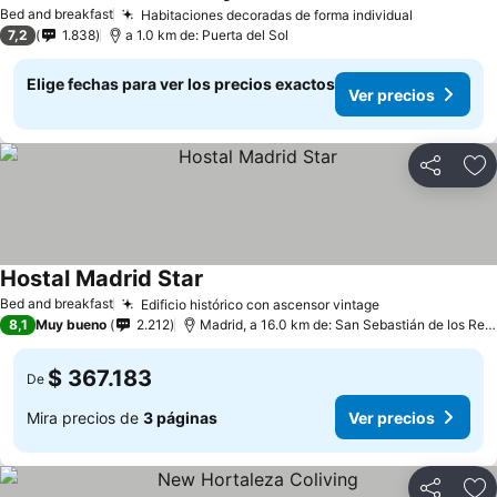
Ver precios
Bed and breakfast
Habitaciones decoradas de forma individual
Ver preci
7,2
1.838
a 1.0 km de: Puerta del Sol
Elige fechas para ver los precios exactos
Ver precios
Compartir
Ag
Hostal Madrid Star
Ver precios
Bed and breakfast
Edificio histórico con ascensor vintage
Ver precios
8,1
Muy bueno
2.212
Madrid, a 16.0 km de: San Sebastián de los Rey
$ 367.183
De
Mira precios de
3 páginas
Ver precios