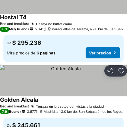
Hostal T4
Ver precios
Bed and breakfast
Desayuno buffet diario
Ver precios
8,1
Muy bueno
5.345
Paracuellos de Jarama, a 7.8 km de: San Sebas
$ 295.236
De
Mira precios de
6 páginas
Ver precios
Compartir
Ag
Golden Alcala
Ver precios
Bed and breakfast
Terraza en la azotea con vistas a la ciudad
Ver precio
7,9
Bueno
3.577
Madrid, a 13.0 km de: San Sebastián de los Reyes
$ 245.661
De