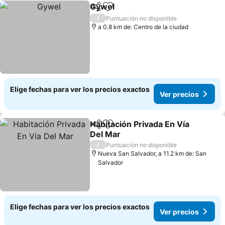
Gywel
Compartir
Agregar a favoritos
Ver precios
/
Puntuación no disponible
a 0.8 km de: Centro de la ciudad
Elige fechas para ver los precios exactos
Ver precios
Habitación Privada En Vía
Compartir
Agregar a favoritos
Del Mar
Ver precios
/
Puntuación no disponible
Nueva San Salvador, a 11.2 km de: San
Salvador
Elige fechas para ver los precios exactos
Ver precios