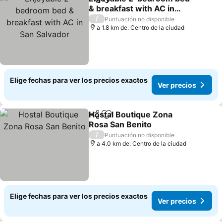
Compartir
Agregar a favoritos
& breakfast with AC in
San Salvador
Ver precios
/
Puntuación no disponible
a 1.8 km de: Centro de la ciudad
Elige fechas para ver los precios exactos
Ver precios
Hostal Boutique Zona
Compartir
Agregar a favoritos
Rosa San Benito
Ver precios
/
Puntuación no disponible
a 4.0 km de: Centro de la ciudad
Elige fechas para ver los precios exactos
Ver precios