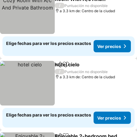
Private Bathroom
Ver precios
/
Puntuación no disponible
a 3.3 km de: Centro de la ciudad
Elige fechas para ver los precios exactos
Ver precios
hotel cielo
Compartir
Agregar a favoritos
Ver precios
/
Puntuación no disponible
a 3.3 km de: Centro de la ciudad
Elige fechas para ver los precios exactos
Ver precios
Enjoyable 2-bedroom bed