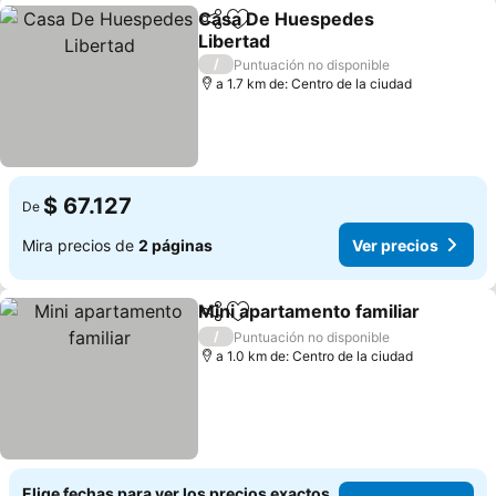
Casa De Huespedes
Compartir
Agregar a favoritos
Libertad
Ver precios
/
Puntuación no disponible
a 1.7 km de: Centro de la ciudad
$ 67.127
De
Mira precios de
2 páginas
Ver precios
Mini apartamento familiar
Compartir
Agregar a favoritos
/
Puntuación no disponible
a 1.0 km de: Centro de la ciudad
Elige fechas para ver los precios exactos