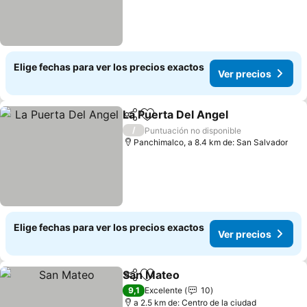
Elige fechas para ver los precios exactos
Ver precios
La Puerta Del Angel
Compartir
Agregar a favoritos
Ver pr
/
Puntuación no disponible
Panchimalco, a 8.4 km de: San Salvador
Elige fechas para ver los precios exactos
Ver precios
San Mateo
Compartir
Agregar a favoritos
Ver precios
9,1
Excelente
10
a 2.5 km de: Centro de la ciudad