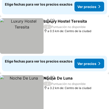
Elige fechas para ver los precios exactos
Ver precios
Luxury Hostel Teresita
Compartir
Agregar a favoritos
Ver
/
Puntuación no disponible
a 0.5 km de: Centro de la ciudad
Elige fechas para ver los precios exactos
Ver precios
Noche De Luna
Compartir
Agregar a favoritos
Ver precios
/
Puntuación no disponible
a 3.2 km de: Centro de la ciudad