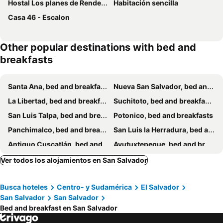
Hostal Los planes de Renderos
Habitación sencilla
Casa 46 - Escalon
Other popular destinations with bed and
breakfasts
Santa Ana, bed and breakfasts
Nueva San Salvador, bed and breakfasts
La Libertad, bed and breakfasts
Suchitoto, bed and breakfasts
San Luis Talpa, bed and breakfasts
Potonico, bed and breakfasts
Panchimalco, bed and breakfasts
San Luis la Herradura, bed and breakfasts
Antiguo Cuscatlán, bed and breakfasts
Ayutuxtepeque, bed and breakfasts
Santiago Texacuangos, bed and breakfasts
Cojutepeque, bed and breakfasts
Ver todos los alojamientos en San Salvador
Zacatecoluca, bed and breakfasts
Apastepeque, bed and breakfasts
Busca hoteles
Centro- y Sudamérica
El Salvador
San Salvador
San Salvador
Bed and breakfast en San Salvador