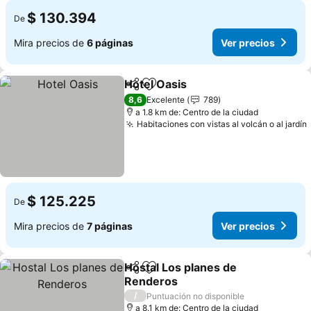
$ 130.394
De
Mira precios de
6 páginas
Ver precios
Hotel Oasis
Compartir
Agregar a favoritos
Ver precios
8,6
Excelente
789
a 1.8 km de: Centro de la ciudad
Habitaciones con vistas al volcán o al jardín
$ 125.225
De
Mira precios de
7 páginas
Ver precios
Hostal Los planes de
Compartir
Agregar a favoritos
Renderos
Ver precios
/
Puntuación no disponible
a 8.1 km de: Centro de la ciudad