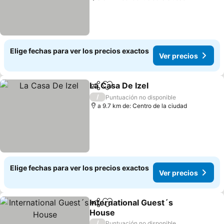
Elige fechas para ver los precios exactos
Ver precios
La Casa De Izel
Compartir
Agregar a favoritos
Ver precios
/
Puntuación no disponible
a 9.7 km de: Centro de la ciudad
Elige fechas para ver los precios exactos
Ver precios
International Guest´s
Compartir
Agregar a favoritos
House
Ver precios
/
Puntuación no disponible