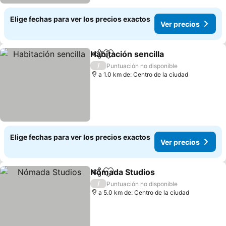
Elige fechas para ver los precios exactos
Ver precios
Habitación sencilla
Compartir
Agregar a favoritos
Ver pre
/
Puntuación no disponible
a 1.0 km de: Centro de la ciudad
Elige fechas para ver los precios exactos
Ver precios
Nómada Studios
Compartir
Agregar a favoritos
Ver preci
/
Puntuación no disponible
a 5.0 km de: Centro de la ciudad