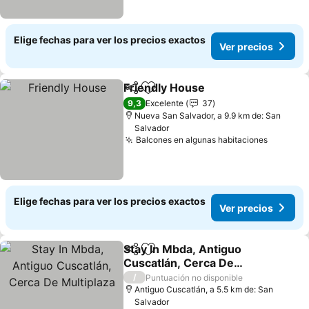
Elige fechas para ver los precios exactos
Ver precios
Friendly House
Compartir
Agregar a favoritos
Ver precios
9,3
Excelente
37
Nueva San Salvador, a 9.9 km de: San
Salvador
Balcones en algunas habitaciones
Ver pre
Elige fechas para ver los precios exactos
Ver precios
Stay In Mbda, Antiguo
Compartir
Agregar a favoritos
Cuscatlán, Cerca De
Multiplaza
Ver precios
/
Puntuación no disponible
Antiguo Cuscatlán, a 5.5 km de: San
Salvador