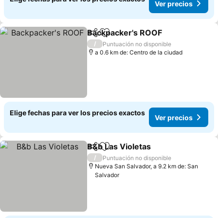
Ver precios
Backpacker's ROOF
Compartir
Agregar a favoritos
Ver pr
/
Puntuación no disponible
a 0.6 km de: Centro de la ciudad
Elige fechas para ver los precios exactos
Ver precios
B&b Las Violetas
Compartir
Agregar a favoritos
Ver preci
/
Puntuación no disponible
Nueva San Salvador, a 9.2 km de: San
Salvador