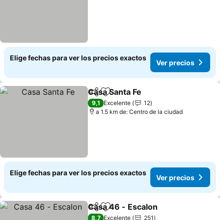
Elige fechas para ver los precios exactos
Ver precios
Casa Santa Fe
Compartir
Agregar a favoritos
Ver precios
9,1
Excelente
12
a 1.5 km de: Centro de la ciudad
Elige fechas para ver los precios exactos
Ver precios
Casa 46 - Escalon
Compartir
Agregar a favoritos
Ver prec
8,7
Excelente
251