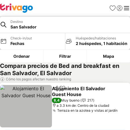
Favoritos
Iniciar 
Me
Destino
San Salvador
Check-in/out
Huéspedes/habitaciones
Fechas
2 huéspedes, 1 habitación
Ordenar
Filtrar
Mapa
Compara precios de Bed and breakfast en
San Salvador, El Salvador
Cómo los pagos afectan nuestro ranking
Alojamiento El Salvador
Compartir
Agregar a favoritos
Guest House
Ver precios
8,4
Muy bueno
217
a 3.3 km de: Centro de la ciudad
Terraza en la azotea y vistas al jardín
Ver p