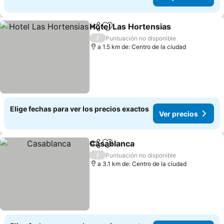
Hotel Las Hortensias
Compartir
Agregar a favoritos
Ver p
/
Puntuación no disponible
a 1.5 km de: Centro de la ciudad
Elige fechas para ver los precios exactos
Ver precios
Casablanca
Compartir
Agregar a favoritos
Ver precios
/
Puntuación no disponible
a 3.1 km de: Centro de la ciudad