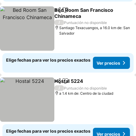
Bed Room San Francisco
Compartir
Agregar a favoritos
Chinameca
Ver precios
/
Puntuación no disponible
Santiago Texacuangos, a 16.0 km de: San
Salvador
Elige fechas para ver los precios exactos
Ver precios
Hostal 5224
Compartir
Agregar a favoritos
Ver precios
/
Puntuación no disponible
a 1.4 km de: Centro de la ciudad
Elige fechas para ver los precios exactos
Ver precios