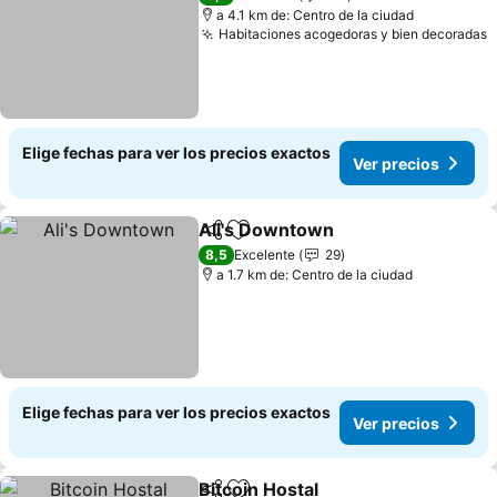
a 4.1 km de: Centro de la ciudad
Habitaciones acogedoras y bien decoradas
V
Elige fechas para ver los precios exactos
Ver precios
Ali's Downtown
Compartir
Agregar a favoritos
Ver precio
8,5
Excelente
29
a 1.7 km de: Centro de la ciudad
Elige fechas para ver los precios exactos
Ver precios
Bitcoin Hostal