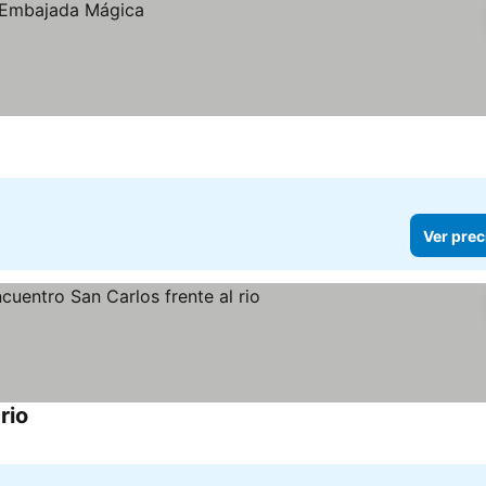
Ver prec
rio