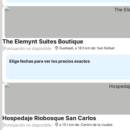
The Elemynt Suites Boutique
Puntuación no disponible
/
Guatapé, a 18.5 km de: San Rafael
Elige fechas para ver los precios exactos
Hospedaje Riobosque San Carlos
Puntuación no disponible
/
a 15.1 km de: Centro de la ciudad