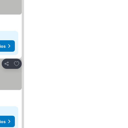
ios
Agregar a favoritos
Compartir
ios