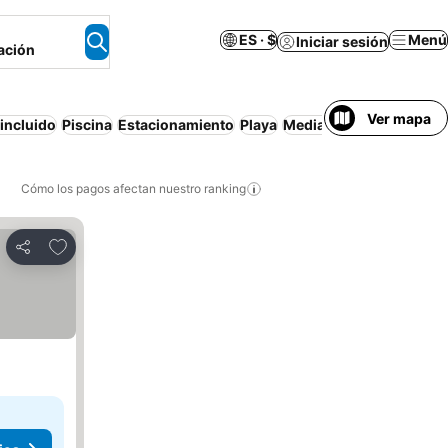
ES · $
Menú
Iniciar sesión
ación
Ver mapa
incluido
Piscina
Estacionamiento
Playa
Media pensión
Apartam
Cómo los pagos afectan nuestro ranking
Agregar a favoritos
Compartir