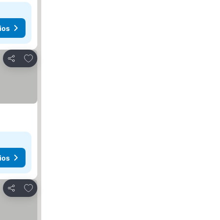
ios
Agregar a favoritos
Compartir
ios
Agregar a favoritos
Compartir