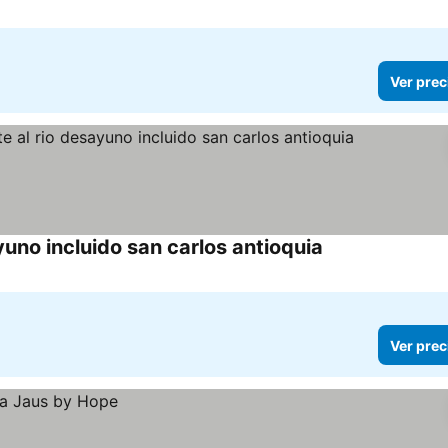
Ver prec
yuno incluido san carlos antioquia
Ver prec