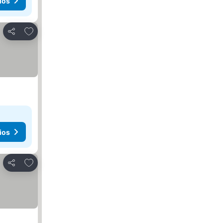
ios
Agregar a favoritos
Compartir
ios
Agregar a favoritos
Compartir