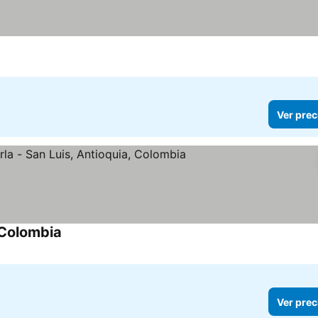
Ver prec
, Colombia
Ver prec