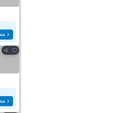
ios
Agregar a favoritos
Compartir
ios