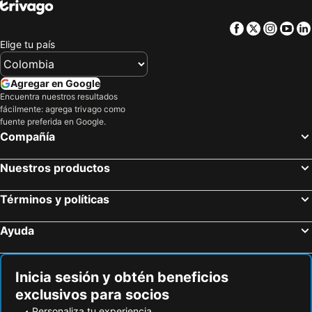
Facebook
Twitter
Insta
Yo
Elige tu país
Agregar en Google
Encuentra nuestros resultados
fácilmente: agrega trivago como
fuente preferida en Google.
Compañía
Nuestros productos
Términos y políticas
Ayuda
Inicia sesión y obtén beneficios
exclusivos para socios
Personaliza tu experiencia