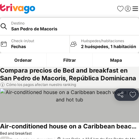
Favoritos
Iniciar 
Me
Destino
San Pedro de Macoris
Check-in/out
Huéspedes/habitaciones
Fechas
2 huéspedes, 1 habitación
Ordenar
Filtrar
Mapa
Compara precios de Bed and breakfast en
San Pedro de Macoris, República Dominicana
Cómo los pagos afectan nuestro ranking
Compartir
Ag
Air-conditioned house on a Caribbean beach with a pool and hot tub
Bed and breakfast