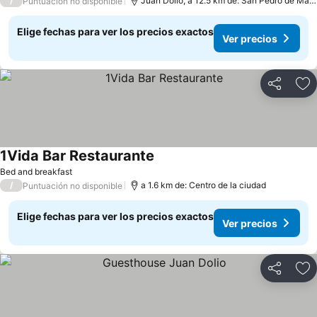
/
Juan Dolio, a 12.5 km de: San Pedro de Macoris
Puntuación no disponible
Elige fechas para ver los precios exactos
Ver precios
Compartir
Ag
1Vida Bar Restaurante
Bed and breakfast
/
a 1.6 km de: Centro de la ciudad
Puntuación no disponible
Elige fechas para ver los precios exactos
Ver precios
Compartir
Ag