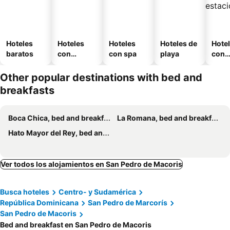
Hoteles
Hoteles
Hoteles
Hoteles de
Hote
baratos
con
con spa
playa
con
piscina
esta
mien
Other popular destinations with bed and
breakfasts
Boca Chica, bed and breakfasts
La Romana, bed and breakfasts
Hato Mayor del Rey, bed and breakfasts
Ver todos los alojamientos en San Pedro de Macoris
Busca hoteles
Centro- y Sudamérica
República Dominicana
San Pedro de Marcorís
San Pedro de Macoris
Bed and breakfast en San Pedro de Macoris