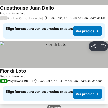
Guesthouse Juan Dolio
Bed and breakfast
/
Juan Dolio, a 13.2 km de: San Pedro de Macoris
Puntuación no disponible
Elige fechas para ver los precios exactos
Ver precios
Compartir
Ag
Fior di Loto
Bed and breakfast
8,1
Muy bueno
5
Juan Dolio, a 13.4 km de: San Pedro de Macoris
Elige fechas para ver los precios exactos
Ver precios
Ver más