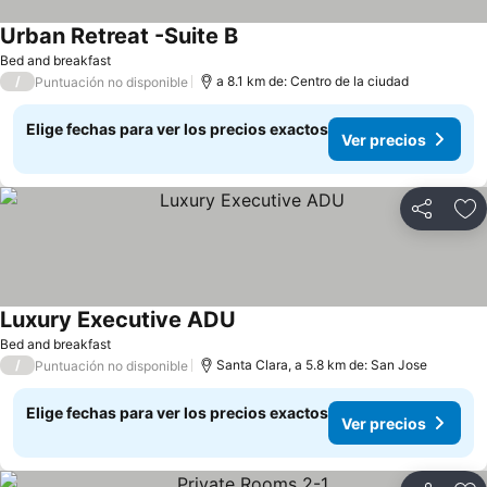
Urban Retreat -Suite B
Ver precios
Bed and breakfast
/
a 8.1 km de: Centro de la ciudad
Puntuación no disponible
Elige fechas para ver los precios exactos
Ver precios
Compartir
Ag
Luxury Executive ADU
Ver precios
Bed and breakfast
/
Santa Clara, a 5.8 km de: San Jose
Puntuación no disponible
Elige fechas para ver los precios exactos
Ver precios