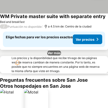
WM Private master suite with separate entry
V
Bed and breakfast
/
a 4.5 km de: Centro de la ciudad
Puntuación no disponible
Elige fechas para ver los precios exactos
Ver precios
Ver más
Los precios y la disponibilidad que recibe trivago de las páginas
web de reserva cambian de manera constante. Por lo tanto, es
posible que no siempre encuentres en una página web de reserva
la misma oferta que viste en trivago.
Preguntas frecuentes sobre San Jose
Otros hospedajes en San Jose