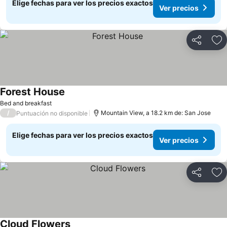
Elige fechas para ver los precios exactos
Ver precios
Compartir
Ag
Forest House
Ver precios
Bed and breakfast
/
Mountain View, a 18.2 km de: San Jose
Puntuación no disponible
Elige fechas para ver los precios exactos
Ver precios
Compartir
Ag
Cloud Flowers