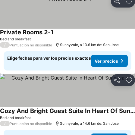
Compartir
Ag
Private Rooms 2-1
Ver precios
Bed and breakfast
/
Sunnyvale, a 13.6 km de: San Jose
Puntuación no disponible
Elige fechas para ver los precios exactos
Ver precios
Compartir
Ag
Cozy And Bright Guest Suite In Heart Of Sunnyvale
Ver precios
Bed and breakfast
/
Sunnyvale, a 14.6 km de: San Jose
Puntuación no disponible