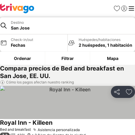
Favoritos
Iniciar 
Me
Destino
San Jose
Check-in/out
Huéspedes/habitaciones
Fechas
2 huéspedes, 1 habitación
Ordenar
Filtrar
Mapa
Compara precios de Bed and breakfast en
San Jose, EE. UU.
Cómo los pagos afectan nuestro ranking
Compartir
Ag
Royal Inn - Killeen
Ver precios
Bed and breakfast
Asistencia personalizada
Ver precios