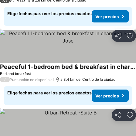
7,3
422
a 2.8 km de: Centro de la ciudad
Elige fechas para ver los precios exactos
Ver precios
Compartir
Ag
Peaceful 1-bedroom bed & breakfast in charming San Jose
Ver precios
Bed and breakfast
/
a 3.4 km de: Centro de la ciudad
Puntuación no disponible
Elige fechas para ver los precios exactos
Ver precios
Compartir
Ag