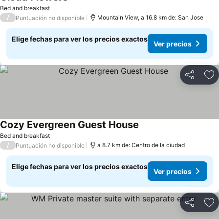
Ver precios
Bed and breakfast
/
Mountain View, a 16.8 km de: San Jose
Puntuación no disponible
Elige fechas para ver los precios exactos
Ver precios
Compartir
Ag
Cozy Evergreen Guest House
Ver precios
Bed and breakfast
/
a 8.7 km de: Centro de la ciudad
Puntuación no disponible
Elige fechas para ver los precios exactos
Ver precios
Compartir
Ag