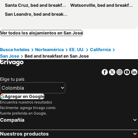
Santa Cruz, bed and breakfasts
Watsonville, bed and breakfasts
San Leandro, bed and breakfasts
Ver todos los alojamientos en San Jose
Busca hoteles
Norteamérica
EE. UU.
California
San Jose
Bed and breakfast en San Jose
Facebook
Twitter
Insta
Yo
Elige tu país
Agregar en Google
Encuentra nuestros resultados
fácilmente: agrega trivago como
fuente preferida en Google.
Compañía
Nuestros productos