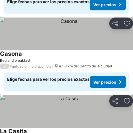
Elige fechas para ver los precios exactos
Ver precios
Compartir
Ag
Casona
Bed and breakfast
/
a 1.0 km de: Centro de la ciudad
Puntuación no disponible
Elige fechas para ver los precios exactos
Ver precios
Compartir
Ag
La Casita