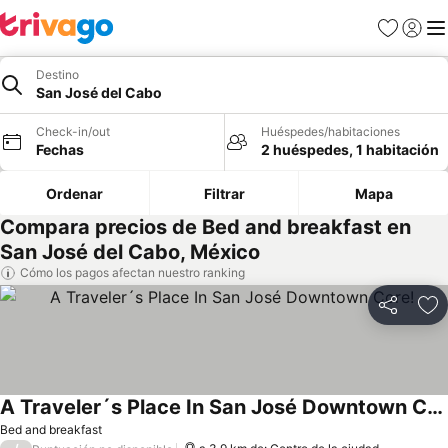
Favoritos
Iniciar 
Me
Destino
San José del Cabo
Check-in/out
Huéspedes/habitaciones
Fechas
2 huéspedes, 1 habitación
Ordenar
Filtrar
Mapa
Compara precios de Bed and breakfast en
San José del Cabo, México
Cómo los pagos afectan nuestro ranking
Compartir
Ag
A Traveler´s Place In San José Downtown Core!
Bed and breakfast