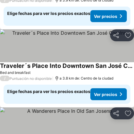
/
a 3.9 km de: Centro de la ciudad
Puntuación no disponible
Elige fechas para ver los precios exactos
Ver precios
Compartir
Ag
Traveler´s Place Into Downtown San José Core!nn
Bed and breakfast
/
a 3.8 km de: Centro de la ciudad
Puntuación no disponible
Elige fechas para ver los precios exactos
Ver precios
Compartir
Ag