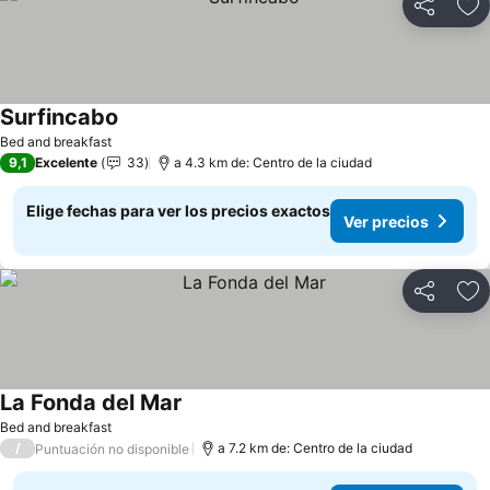
Compartir
Ag
Surfincabo
Bed and breakfast
9,1
Excelente
33
a 4.3 km de: Centro de la ciudad
Elige fechas para ver los precios exactos
Ver precios
Compartir
Ag
La Fonda del Mar
Bed and breakfast
/
a 7.2 km de: Centro de la ciudad
Puntuación no disponible