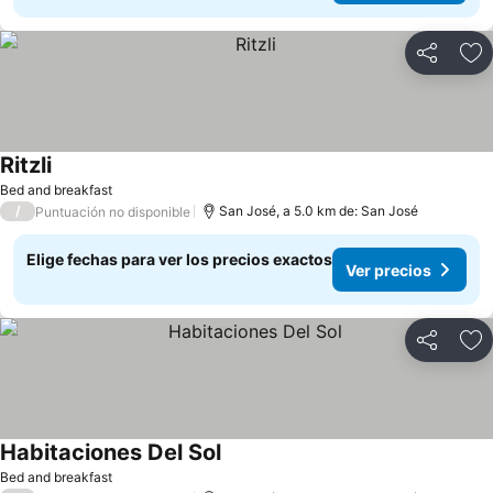
Compartir
Ag
Ritzli
Bed and breakfast
/
San José, a 5.0 km de: San José
Puntuación no disponible
Elige fechas para ver los precios exactos
Ver precios
Compartir
Ag
Habitaciones Del Sol
Bed and breakfast