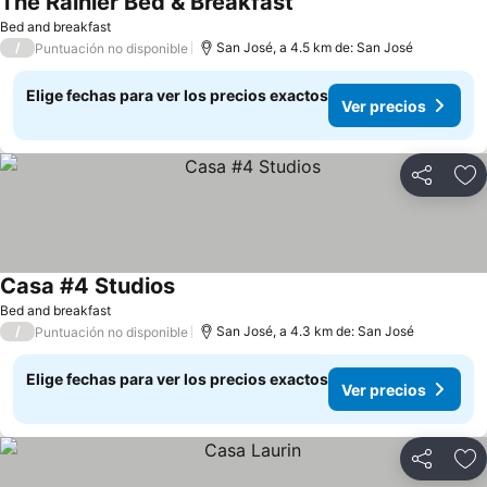
The Rainier Bed & Breakfast
Bed and breakfast
/
San José, a 4.5 km de: San José
Puntuación no disponible
Elige fechas para ver los precios exactos
Ver precios
Compartir
Ag
Casa #4 Studios
Bed and breakfast
/
San José, a 4.3 km de: San José
Puntuación no disponible
Elige fechas para ver los precios exactos
Ver precios
Compartir
Ag