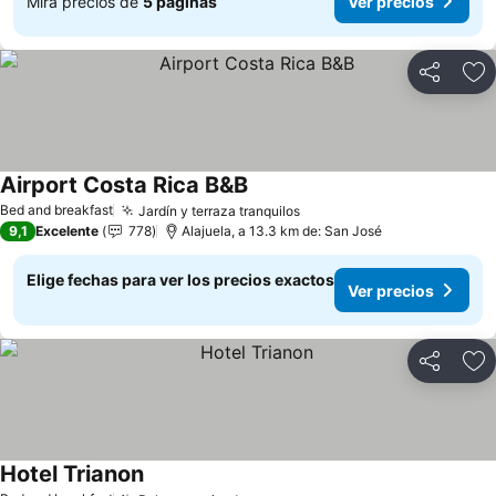
Mira precios de
5 páginas
Ver precios
Compartir
Ag
Airport Costa Rica B&B
Bed and breakfast
Jardín y terraza tranquilos
9,1
Excelente
778
Alajuela, a 13.3 km de: San José
Elige fechas para ver los precios exactos
Ver precios
Compartir
Ag
Hotel Trianon