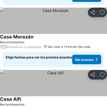
Compartir
Ag
Casa Morazán
Bed and breakfast
/
San José, a 1.4 km de: San José
Puntuación no disponible
Elige fechas para ver los precios exactos
Ver precios
Compartir
Ag
Casa Alfi
Bed and breakfast