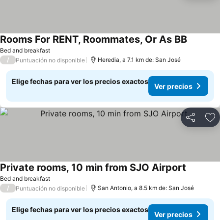
Rooms For RENT, Roommates, Or As BB
Bed and breakfast
/
Heredia, a 7.1 km de: San José
Puntuación no disponible
Elige fechas para ver los precios exactos
Ver precios
Compartir
Ag
Private rooms, 10 min from SJO Airport
Bed and breakfast
/
San Antonio, a 8.5 km de: San José
Puntuación no disponible
Elige fechas para ver los precios exactos
Ver precios