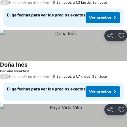
/
San José, a 1.3 km de: San José
Puntuación no disponible
Elige fechas para ver los precios exactos
Ver precios
Compartir
Ag
Doña Inés
Bed and breakfast
/
San José, a 1.7 km de: San José
Puntuación no disponible
Elige fechas para ver los precios exactos
Ver precios
Compartir
Ag