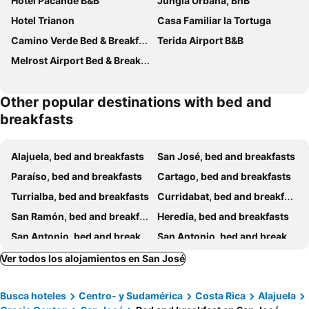
Hotel Pacande B&B
Jungla Urbana, BnB
Hotel Trianon
Casa Familiar la Tortuga
Camino Verde Bed & Breakfast Monteverde
Terida Airport B&B
Melrost Airport Bed & Breakfast
Other popular destinations with bed and
breakfasts
Alajuela, bed and breakfasts
San José, bed and breakfasts
Paraíso, bed and breakfasts
Cartago, bed and breakfasts
Turrialba, bed and breakfasts
Curridabat, bed and breakfasts
San Ramón, bed and breakfasts
Heredia, bed and breakfasts
San Antonio, bed and breakfasts
San Antonio, bed and breakfasts
Escazú, bed and breakfasts
Barva, bed and breakfasts
Ver todos los alojamientos en San José
Atenas, bed and breakfasts
Grecia, bed and breakfasts
Busca hoteles
Centro- y Sudamérica
Costa Rica
Alajuela
Carmona, bed and breakfasts
San Isidro, bed and breakfasts