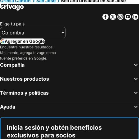
Grecia Canton
San José
Bed and breakfast en San José
Santa Bárbara, bed and breakfasts
Colón, bed and breakfasts
Guápiles, bed and breakfasts
Aserrí, bed and breakfasts
Facebook
Twitter
Insta
Yo
Guadalupe, bed and breakfasts
Elige tu país
Agregar en Google
Encuentra nuestros resultados
fácilmente: agrega trivago como
fuente preferida en Google.
Compañía
Nuestros productos
Términos y políticas
Ayuda
Inicia sesión y obtén beneficios
exclusivos para socios