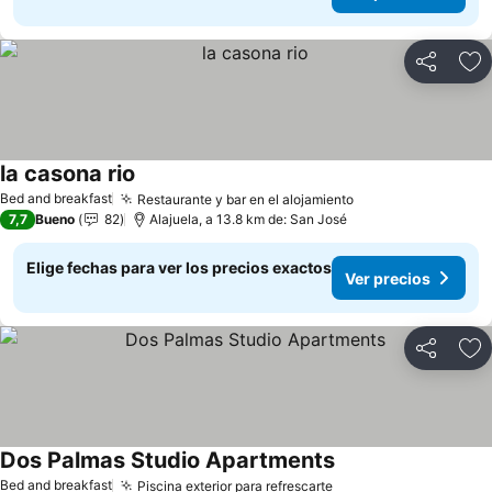
Compartir
Ag
la casona rio
Bed and breakfast
Restaurante y bar en el alojamiento
7,7
Bueno
82
Alajuela, a 13.8 km de: San José
Elige fechas para ver los precios exactos
Ver precios
Compartir
Ag
Dos Palmas Studio Apartments
Bed and breakfast
Piscina exterior para refrescarte