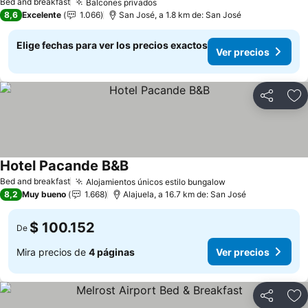
Bed and breakfast
Balcones privados
8,6
Excelente
1.066
San José, a 1.8 km de: San José
Elige fechas para ver los precios exactos
Ver precios
Compartir
Ag
Hotel Pacande B&B
Bed and breakfast
Alojamientos únicos estilo bungalow
8,2
Muy bueno
1.668
Alajuela, a 16.7 km de: San José
$ 100.152
De
Mira precios de
4 páginas
Ver precios
Compartir
Ag