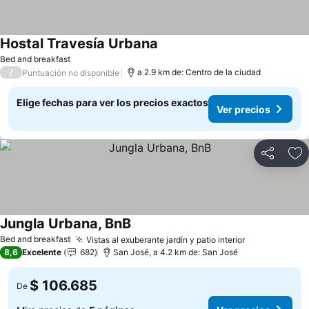
Hostal Travesía Urbana
Bed and breakfast
/
a 2.9 km de: Centro de la ciudad
Puntuación no disponible
Elige fechas para ver los precios exactos
Ver precios
Compartir
Ag
Jungla Urbana, BnB
Bed and breakfast
Vistas al exuberante jardín y patio interior
8,6
Excelente
682
San José, a 4.2 km de: San José
$ 106.685
De