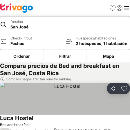
Favoritos
Iniciar 
Me
Destino
San José
Check-in/out
Huéspedes/habitaciones
Fechas
2 huéspedes, 1 habitación
Ordenar
Filtrar
Mapa
Compara precios de Bed and breakfast en
San José, Costa Rica
Cómo los pagos afectan nuestro ranking
Compartir
Ag
Luca Hostel
Bed and breakfast