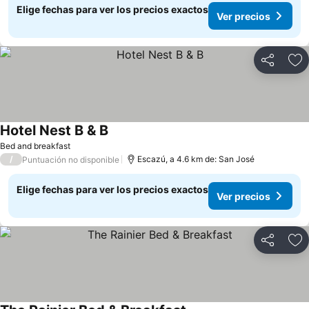
Elige fechas para ver los precios exactos
Ver precios
Compartir
Ag
Hotel Nest B & B
Bed and breakfast
/
Escazú, a 4.6 km de: San José
Puntuación no disponible
Elige fechas para ver los precios exactos
Ver precios
Compartir
Ag