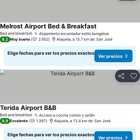
Melrost Airport Bed & Breakfast
Bed and breakfast
Alojamiento encantador estilo bungalow
8,2
Muy bueno
2.652
Alajuela, a 15.7 km de: San José
Elige fechas para ver los precios exactos
Ver precios
Compartir
Ag
Terida Airport B&B
Bed and breakfast
Acceso a cocina común y jardín
8,9
Excelente
1.367
Alajuela, a 13.4 km de: San José
Elige fechas para ver los precios exactos
Ver precios