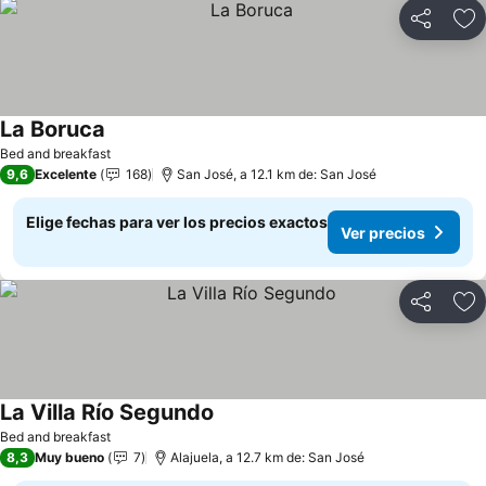
Compartir
Ag
La Boruca
Bed and breakfast
9,6
Excelente
168
San José, a 12.1 km de: San José
Elige fechas para ver los precios exactos
Ver precios
Compartir
Ag
La Villa Río Segundo
Bed and breakfast
8,3
Muy bueno
7
Alajuela, a 12.7 km de: San José