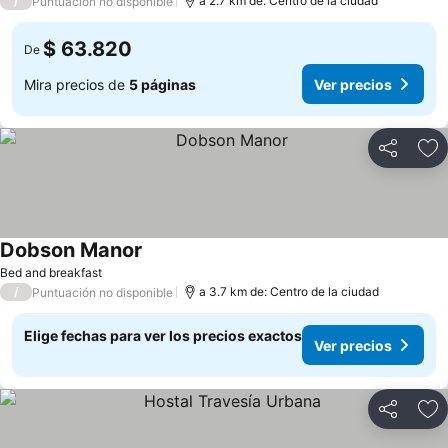
/
a 2.7 km de: Centro de la ciudad
Puntuación no disponible
$ 63.820
De
Mira precios de
5 páginas
Ver precios
Compartir
Ag
Dobson Manor
Bed and breakfast
/
a 3.7 km de: Centro de la ciudad
Puntuación no disponible
Elige fechas para ver los precios exactos
Ver precios
Compartir
Ag