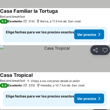
Casa Familiar la Tortuga
Bed and breakfast
9,5
Excelente
214
Barva, a 11.5 km de: San José
Elige fechas para ver los precios exactos
Ver precios
Compartir
Ag
Casa Tropical
Bed and breakfast
Vistas a los volcanes desde el salón
9,0
Excelente
235
Heredia, a 10.7 km de: San José
Elige fechas para ver los precios exactos
Ver precios