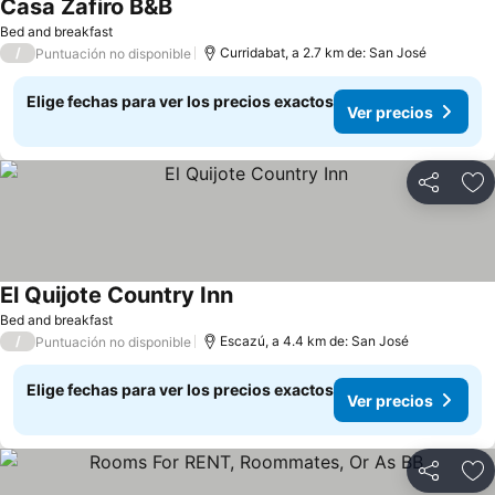
Casa Zafiro B&B
Bed and breakfast
/
Curridabat, a 2.7 km de: San José
Puntuación no disponible
Elige fechas para ver los precios exactos
Ver precios
Compartir
Ag
El Quijote Country Inn
Bed and breakfast
/
Escazú, a 4.4 km de: San José
Puntuación no disponible
Elige fechas para ver los precios exactos
Ver precios
Compartir
Ag