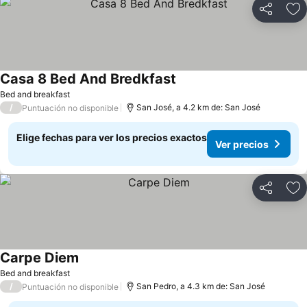
Compartir
Ag
Casa 8 Bed And Bredkfast
Bed and breakfast
/
San José, a 4.2 km de: San José
Puntuación no disponible
Elige fechas para ver los precios exactos
Ver precios
Compartir
Ag
Carpe Diem
Bed and breakfast
/
San Pedro, a 4.3 km de: San José
Puntuación no disponible