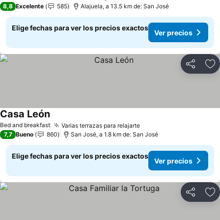
8,8
Excelente
585
Alajuela, a 13.5 km de: San José
Elige fechas para ver los precios exactos
Ver precios
Compartir
Ag
Casa León
Bed and breakfast
Varias terrazas para relajarte
7,7
Bueno
860
San José, a 1.8 km de: San José
Elige fechas para ver los precios exactos
Ver precios
Compartir
Ag