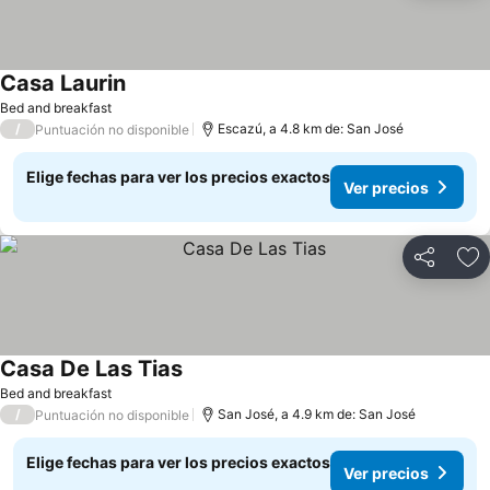
Casa Laurin
Bed and breakfast
/
Escazú, a 4.8 km de: San José
Puntuación no disponible
Elige fechas para ver los precios exactos
Ver precios
Compartir
Ag
Casa De Las Tias
Bed and breakfast
/
San José, a 4.9 km de: San José
Puntuación no disponible
Elige fechas para ver los precios exactos
Ver precios