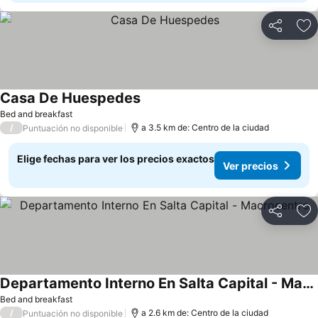
Compartir
Ag
Casa De Huespedes
Ver precios
Bed and breakfast
/
a 3.5 km de: Centro de la ciudad
Puntuación no disponible
Elige fechas para ver los precios exactos
Ver precios
Compartir
Ag
Departamento Interno En Salta Capital - Macrocentro
Ver precios
Bed and breakfast
/
a 2.6 km de: Centro de la ciudad
Puntuación no disponible