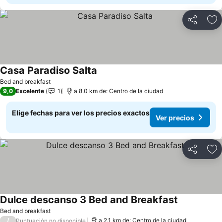
Compartir
Ag
Casa Paradiso Salta
Ver precios
Bed and breakfast
9,0
Excelente
1
a 8.0 km de: Centro de la ciudad
Elige fechas para ver los precios exactos
Ver precios
Compartir
Ag
Dulce descanso 3 Bed and Breakfast
Ver precios
Bed and breakfast
/
a 2.1 km de: Centro de la ciudad
Puntuación no disponible