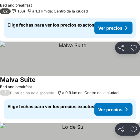
Ver precios
Bed and breakfast
7,2
166
a 1.3 km de: Centro de la ciudad
Elige fechas para ver los precios exactos
Ver precios
Compartir
Ag
Malva Suite
Ver precios
Bed and breakfast
/
a 0.9 km de: Centro de la ciudad
Puntuación no disponible
Elige fechas para ver los precios exactos
Ver precios
Compartir
Ag