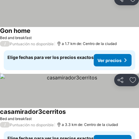
Compartir
Ag
Gon home
Ver precios
Bed and breakfast
/
a 1.7 km de: Centro de la ciudad
Puntuación no disponible
Elige fechas para ver los precios exactos
Ver precios
Compartir
Ag
casamirador3cerritos
Ver precios
Bed and breakfast
/
a 3.3 km de: Centro de la ciudad
Puntuación no disponible
Elige fechas para ver los precios exactos