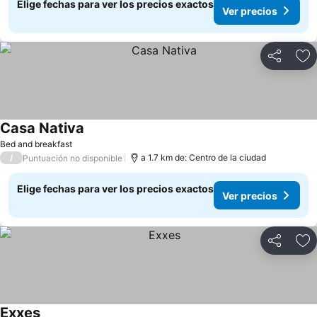
Elige fechas para ver los precios exactos
Ver precios
Compartir
Ag
Casa Nativa
Ver precios
Bed and breakfast
/
a 1.7 km de: Centro de la ciudad
Puntuación no disponible
Elige fechas para ver los precios exactos
Ver precios
Compartir
Ag
Exxes