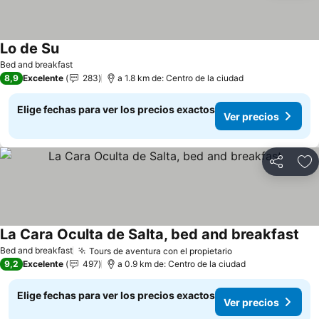
Lo de Su
Ver precios
Bed and breakfast
8,9
Excelente
283
a 1.8 km de: Centro de la ciudad
Elige fechas para ver los precios exactos
Ver precios
Compartir
Ag
La Cara Oculta de Salta, bed and breakfast
Ver
Bed and breakfast
Tours de aventura con el propietario
Ver precios
9,2
Excelente
497
a 0.9 km de: Centro de la ciudad
Elige fechas para ver los precios exactos
Ver precios