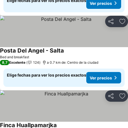
Elige fechas para ver los precios exactos
Ver precios
Compartir
Ag
Posta Del Angel - Salta
Ver precios
Bed and breakfast
8,7
Excelente
124
a 0.7 km de: Centro de la ciudad
Elige fechas para ver los precios exactos
Ver precios
Compartir
Ag
Finca Huallpamarjka