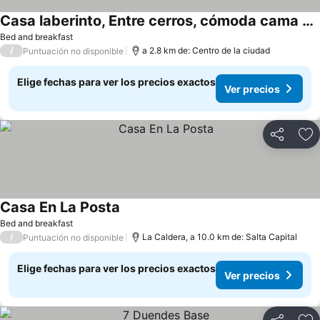
Casa laberinto, Entre cerros, cómoda cama de 2x2
Ver precios
Bed and breakfast
/
a 2.8 km de: Centro de la ciudad
Puntuación no disponible
Elige fechas para ver los precios exactos
Ver precios
Compartir
Ag
Casa En La Posta
Ver precios
Bed and breakfast
/
La Caldera, a 10.0 km de: Salta Capital
Puntuación no disponible
Elige fechas para ver los precios exactos
Ver precios