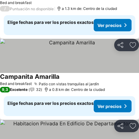
Bed and breakfast
/
a 1.3 km de: Centro de la ciudad
Puntuación no disponible
Elige fechas para ver los precios exactos
Ver precios
Compartir
Ag
Campanita Amarilla
Ver precios
Bed and breakfast
Patio con vistas tranquilas al jardín
Ver precios
9,3
Excelente
32
a 0.8 km de: Centro de la ciudad
Elige fechas para ver los precios exactos
Ver precios
Compartir
Ag