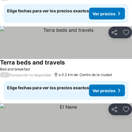
Elige fechas para ver los precios exactos
Ver precios
Compartir
Ag
Terra beds and travels
Ver precios
Bed and breakfast
/
a 0.2 km de: Centro de la ciudad
Puntuación no disponible
Elige fechas para ver los precios exactos
Ver precios
Compartir
Ag