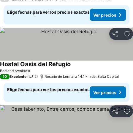
Elige fechas para ver los precios exactos
Ver precios
Compartir
Ag
Hostal Oasis del Refugio
Ver precios
Bed and breakfast
10
Excelente
2
Rosario de Lerma, a 14.1 km de: Salta Capital
Elige fechas para ver los precios exactos
Ver precios
Compartir
Ag