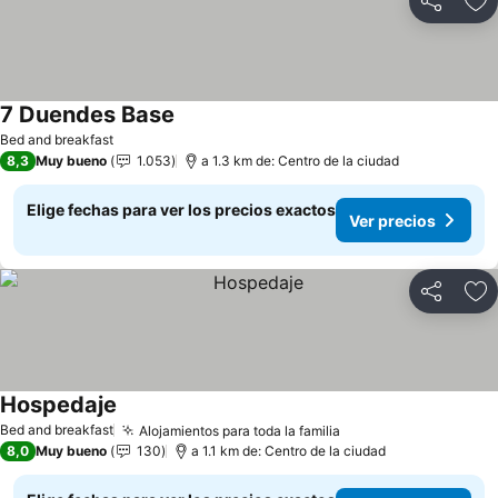
Compartir
Ag
7 Duendes Base
Ver precios
Bed and breakfast
8,3
Muy bueno
1.053
a 1.3 km de: Centro de la ciudad
Elige fechas para ver los precios exactos
Ver precios
Compartir
Ag
Hospedaje
Ver precios
Bed and breakfast
Alojamientos para toda la familia
Ver precios
8,0
Muy bueno
130
a 1.1 km de: Centro de la ciudad