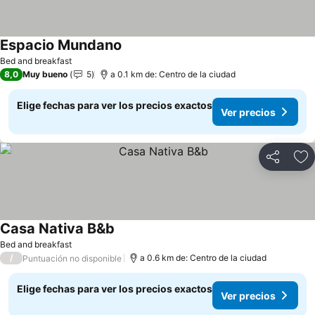
Espacio Mundano
Ver precios
Bed and breakfast
8,0
Muy bueno
5
a 0.1 km de: Centro de la ciudad
Elige fechas para ver los precios exactos
Ver precios
Compartir
Ag
Casa Nativa B&b
Ver precios
Bed and breakfast
/
a 0.6 km de: Centro de la ciudad
Puntuación no disponible
Elige fechas para ver los precios exactos
Ver precios