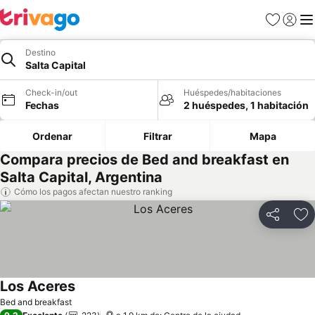
Favoritos
Iniciar 
Me
Destino
Salta Capital
Check-in/out
Huéspedes/habitaciones
Fechas
2 huéspedes, 1 habitación
Ordenar
Filtrar
Mapa
Compara precios de Bed and breakfast en
Salta Capital, Argentina
Cómo los pagos afectan nuestro ranking
Compartir
Ag
Los Aceres
Ver precios
Bed and breakfast