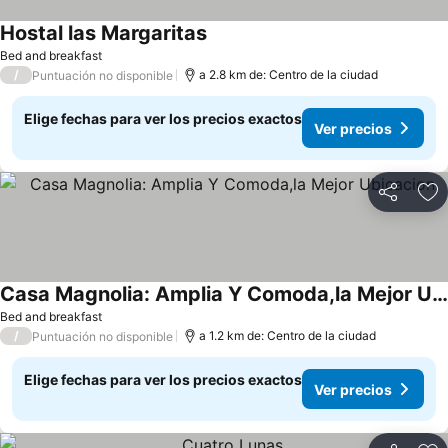
Hostal las Margaritas
Ver precios
Bed and breakfast
/
a 2.8 km de: Centro de la ciudad
Puntuación no disponible
Elige fechas para ver los precios exactos
Ver precios
Compartir
Ag
Casa Magnolia: Amplia Y Comoda,la Mejor Ubicacion
Ver precios
Bed and breakfast
/
a 1.2 km de: Centro de la ciudad
Puntuación no disponible
Elige fechas para ver los precios exactos
Ver precios