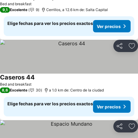
Ver precios
Bed and breakfast
9,1
Excelente
9
Cerrillos, a 12.6 km de: Salta Capital
Elige fechas para ver los precios exactos
Ver precios
Compartir
Ag
Caseros 44
Ver precios
Bed and breakfast
8,6
Excelente
30
a 1.0 km de: Centro de la ciudad
Elige fechas para ver los precios exactos
Ver precios
Compartir
Ag