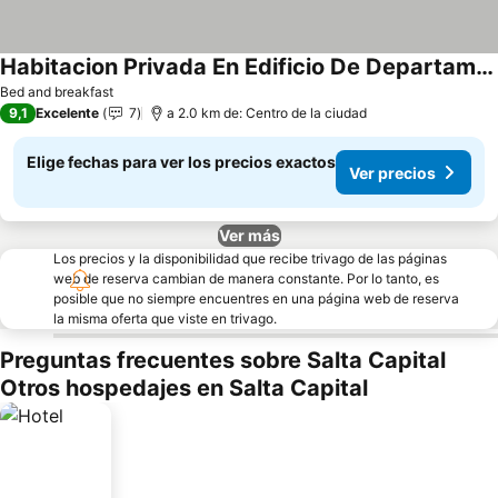
Habitacion Privada En Edificio De Departamentos
Ver precios
Bed and breakfast
9,1
Excelente
7
a 2.0 km de: Centro de la ciudad
Elige fechas para ver los precios exactos
Ver precios
Ver más
Los precios y la disponibilidad que recibe trivago de las páginas
web de reserva cambian de manera constante. Por lo tanto, es
posible que no siempre encuentres en una página web de reserva
la misma oferta que viste en trivago.
Preguntas frecuentes sobre Salta Capital
Otros hospedajes en Salta Capital