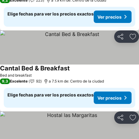
9,2
Excelente
223
a 1.9 km de: Centro de la ciudad
Elige fechas para ver los precios exactos
Ver precios
Compartir
Ag
Cantal Bed & Breakfast
Ver precios
Bed and breakfast
9,3
Excelente
92
a 7.5 km de: Centro de la ciudad
Elige fechas para ver los precios exactos
Ver precios
Compartir
Ag