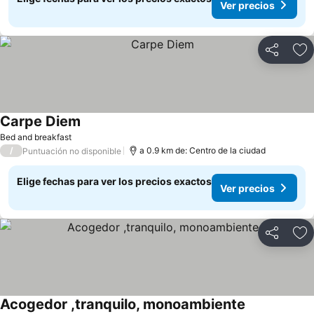
Ver precios
Compartir
Ag
Carpe Diem
Ver precios
Bed and breakfast
/
a 0.9 km de: Centro de la ciudad
Puntuación no disponible
Elige fechas para ver los precios exactos
Ver precios
Compartir
Ag
Acogedor ,tranquilo, monoambiente
Ver precios