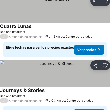
Compartir
Ag
Cuatro Lunas
Ver precios
Bed and breakfast
/
a 1.5 km de: Centro de la ciudad
Puntuación no disponible
Elige fechas para ver los precios exactos
Ver precios
Compartir
Ag
Journeys & Stories
Ver precios
Bed and breakfast
/
a 0.3 km de: Centro de la ciudad
Puntuación no disponible