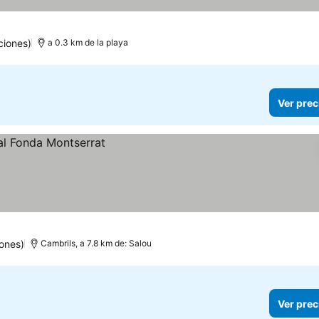
ciones)
a 0.3 km de la playa
Ver prec
ones)
Cambrils, a 7.8 km de: Salou
Ver prec