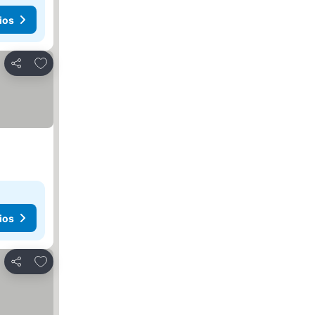
ios
Agregar a favoritos
Compartir
ios
Agregar a favoritos
Compartir