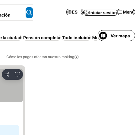
ES · $
Menú
Iniciar sesión
ación
Ver mapa
e la ciudad
Pensión completa
Todo incluido
Media pensión
Pisc
Cómo los pagos afectan nuestro ranking
Agregar a favoritos
Compartir