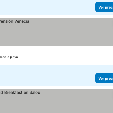
Ver prec
m de la playa
Ver prec