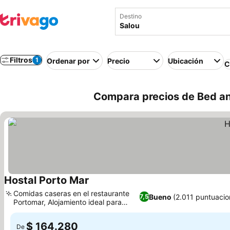
Destino
Filtros
1
Ordenar por
Precio
Ubicación
C
Compara precios de Bed an
Hostal Porto Mar
Comidas caseras en el restaurante
Bueno
(2.011 puntuacio
7,5
Portomar, Alojamiento ideal para
familias
$ 164.280
De