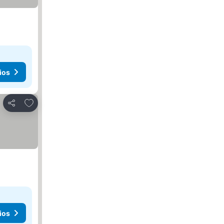
ios
Agregar a favoritos
Compartir
ios