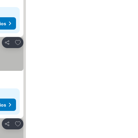
ios
Agregar a favoritos
Compartir
ios
Agregar a favoritos
Compartir