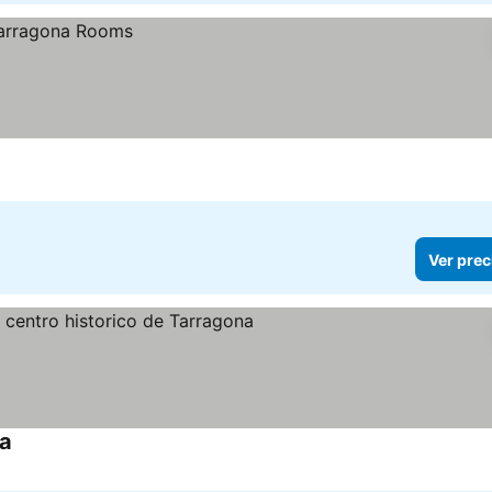
Ver prec
na