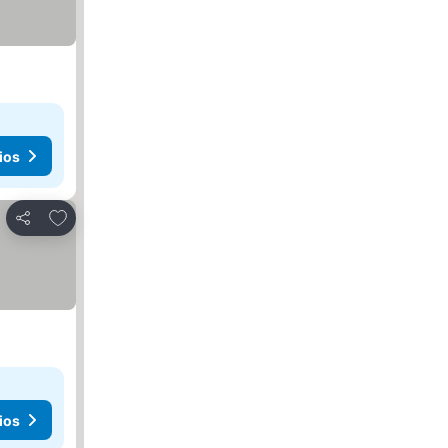
ios
Agregar a favoritos
Compartir
ios