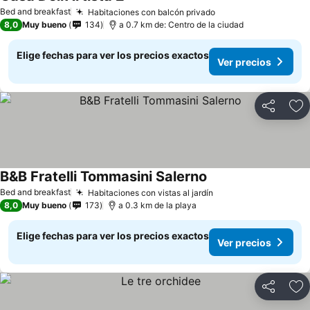
Bed and breakfast
Habitaciones con balcón privado
8,0
Muy bueno
134
a 0.7 km de: Centro de la ciudad
Elige fechas para ver los precios exactos
Ver precios
Compartir
Ag
B&B Fratelli Tommasini Salerno
Bed and breakfast
Habitaciones con vistas al jardín
8,0
Muy bueno
173
a 0.3 km de la playa
Elige fechas para ver los precios exactos
Ver precios
Compartir
Ag