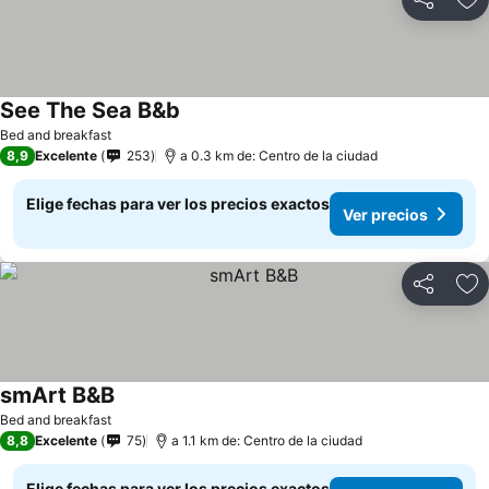
Compartir
Ag
See The Sea B&b
Bed and breakfast
8,9
Excelente
253
a 0.3 km de: Centro de la ciudad
Elige fechas para ver los precios exactos
Ver precios
Compartir
Ag
smArt B&B
Bed and breakfast
8,8
Excelente
75
a 1.1 km de: Centro de la ciudad
Elige fechas para ver los precios exactos