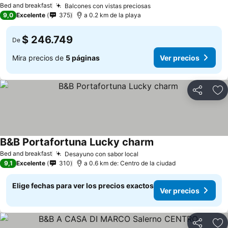
Bed and breakfast
Balcones con vistas preciosas
9,0
Excelente
375
a 0.2 km de la playa
$ 246.749
De
Mira precios de
5 páginas
Ver precios
Compartir
Ag
B&B Portafortuna Lucky charm
Bed and breakfast
Desayuno con sabor local
9,1
Excelente
310
a 0.6 km de: Centro de la ciudad
Elige fechas para ver los precios exactos
Ver precios
Compartir