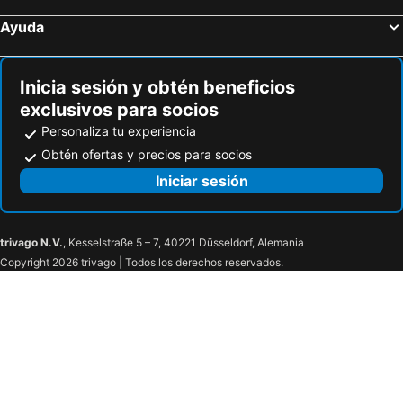
Atrani, bed and breakfasts
Gragnano, bed and breakfasts
Ayuda
Eboli, bed and breakfasts
Piano di Sorrento, bed and breakfasts
Roccadaspide, bed and breakfasts
Prignano Cilento, bed and breakfasts
Inicia sesión y obtén beneficios
San Giorgio a Cremano, bed and breakfasts
Ogliastro Cilento, bed and breakfasts
exclusivos para socios
Personaliza tu experiencia
Obtén ofertas y precios para socios
Iniciar sesión
trivago N.V.
, Kesselstraße 5 – 7, 40221 Düsseldorf, Alemania
Copyright 2026 trivago | Todos los derechos reservados.