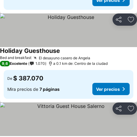
Ver precios
Compartir
Ag
Holiday Guesthouse
Bed and breakfast
El desayuno casero de Angela
9,6
Excelente
1.070
a 0.1 km de: Centro de la ciudad
$ 387.070
De
Mira precios de
7 páginas
Ver precios
Compartir
Ag