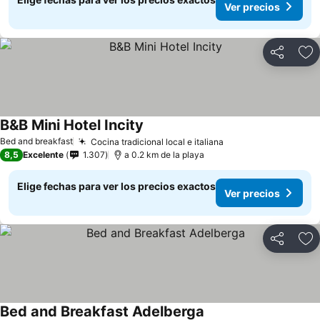
Ver precios
Compartir
Ag
B&B Mini Hotel Incity
Bed and breakfast
Cocina tradicional local e italiana
8,5
Excelente
1.307
a 0.2 km de la playa
Elige fechas para ver los precios exactos
Ver precios
Compartir
Ag
Bed and Breakfast Adelberga