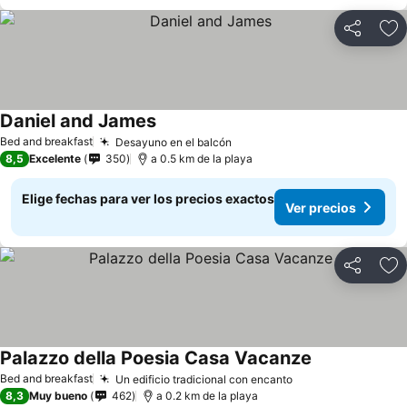
Compartir
Ag
Daniel and James
Bed and breakfast
Desayuno en el balcón
8,5
Excelente
350
a 0.5 km de la playa
Elige fechas para ver los precios exactos
Ver precios
Compartir
Ag
Palazzo della Poesia Casa Vacanze
Bed and breakfast
Un edificio tradicional con encanto
8,3
Muy bueno
462
a 0.2 km de la playa