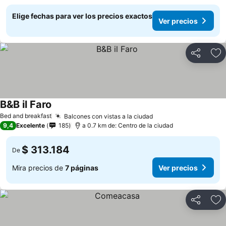
Elige fechas para ver los precios exactos
Ver precios
Compartir
Ag
B&B il Faro
Bed and breakfast
Balcones con vistas a la ciudad
9,4
Excelente
185
a 0.7 km de: Centro de la ciudad
$ 313.184
De
Mira precios de
7 páginas
Ver precios
Compartir
Ag