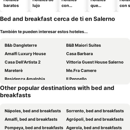
baratos
lujo
con
que
con 
piscina
aceptan
mascotas
Bed and breakfast cerca de ti en Salerno
También te pueden interesar estos hoteles...
B&b Dangleterre
B&B Maiori Suites
Amalfi Luxury House
Casa Barbara
Casa Dell'Artista 2
Vittoria Guest House Salerno
Mareterè
Me.Fra Camere
Residenza Amalphia
Il Pennello
Other popular destinations with bed and
Vecchio West
Divina Costiera
breakfasts
B&B Portobello
Le tre orchidee
Villa Ulivi B&B
B&B DODO
Nápoles, bed and breakfasts
Sorrento, bed and breakfasts
Grillo
B&B Sul Corso
Amalfi, bed and breakfasts
Agrópoli, bed and breakfasts
Bed and Breakfast Adelberga
B&B Portafortuna Lucky charm
Pompeya, bed and breakfasts
Agerola, bed and breakfasts
Holiday Guesthouse
B&B Verdi