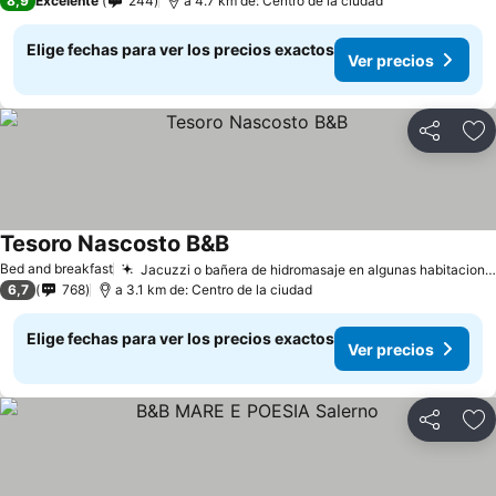
8,9
Excelente
244
a 4.7 km de: Centro de la ciudad
Elige fechas para ver los precios exactos
Ver precios
Compartir
Ag
Tesoro Nascosto B&B
Bed and breakfast
Jacuzzi o bañera de hidromasaje en algunas habitaciones
6,7
768
a 3.1 km de: Centro de la ciudad
Elige fechas para ver los precios exactos
Ver precios
Compartir
Ag