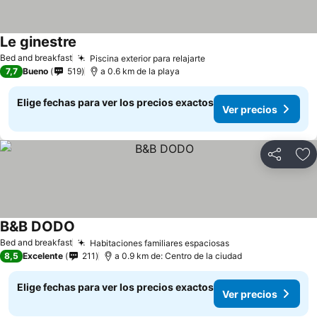
Le ginestre
Bed and breakfast
Piscina exterior para relajarte
7,7
Bueno
519
a 0.6 km de la playa
Elige fechas para ver los precios exactos
Ver precios
Compartir
Ag
B&B DODO
Bed and breakfast
Habitaciones familiares espaciosas
8,5
Excelente
211
a 0.9 km de: Centro de la ciudad
Elige fechas para ver los precios exactos
Ver precios