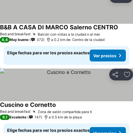
Ag
B&B A CASA DI MARCO Salerno CENTRO
Bed and breakfast
Balcón con vistas a la ciudad o al mar
8,4
Muy bueno
372
a 0.2 km de: Centro de la ciudad
Elige fechas para ver los precios exactos
Ver precios
Compartir
Ag
Cuscino e Cornetto
Bed and breakfast
Zona de salón compartida para ti
9,1
Excelente
147
a 0.5 km de la playa
Elige fechas para ver los precios exactos