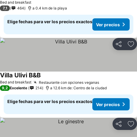
Bed and breakfast
7,1
464
a 0.4 km de la playa
Elige fechas para ver los precios exactos
Ver precios
Compartir
Ag
Villa Ulivi B&B
Bed and breakfast
Restaurante con opciones veganas
9,2
Excelente
214
a 12.6 km de: Centro de la ciudad
Elige fechas para ver los precios exactos
Ver precios
Compartir
Ag