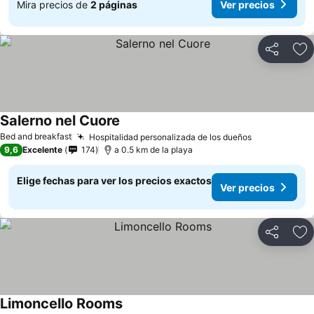
Mira precios de
2 páginas
Ver precios
Compartir
Ag
Salerno nel Cuore
Bed and breakfast
Hospitalidad personalizada de los dueños
9,6
Excelente
174
a 0.5 km de la playa
Elige fechas para ver los precios exactos
Ver precios
Compartir
Ag
Limoncello Rooms