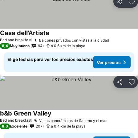
Compartir
Ag
Casa dell'Artista
Bed and breakfast
Balcones privados con vistas a la ciudad
8,4
Muy bueno
94
a 0.6 km de la playa
Elige fechas para ver los precios exactos
Ver precios
Compartir
Ag
b&b Green Valley
Bed and breakfast
Vistas panorámicas de Salerno y el mar.
8,6
Excelente
207
a 0.4 km de la playa