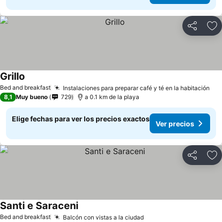
Compartir
Ag
Grillo
Bed and breakfast
Instalaciones para preparar café y té en la habitación
8,1
Muy bueno
729
a 0.1 km de la playa
Elige fechas para ver los precios exactos
Ver precios
Compartir
Ag
Santi e Saraceni
Bed and breakfast
Balcón con vistas a la ciudad