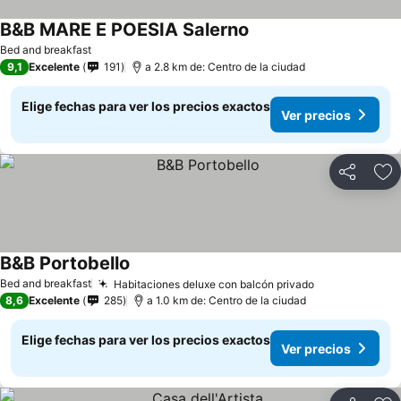
B&B MARE E POESIA Salerno
Bed and breakfast
9,1
Excelente
191
a 2.8 km de: Centro de la ciudad
Elige fechas para ver los precios exactos
Ver precios
Compartir
Ag
B&B Portobello
Bed and breakfast
Habitaciones deluxe con balcón privado
8,6
Excelente
285
a 1.0 km de: Centro de la ciudad
Elige fechas para ver los precios exactos
Ver precios