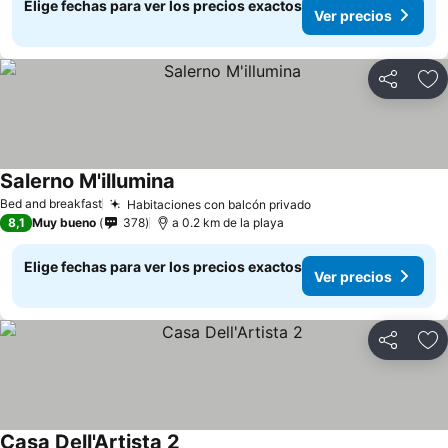
Elige fechas para ver los precios exactos
Ver precios
Compartir
Ag
Salerno M'illumina
Bed and breakfast
Habitaciones con balcón privado
8,1
Muy bueno
378
a 0.2 km de la playa
Elige fechas para ver los precios exactos
Ver precios
Compartir
Ag
Casa Dell'Artista 2