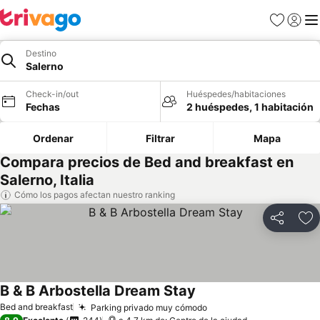
Favoritos
Iniciar 
Me
Destino
Salerno
Check-in/out
Huéspedes/habitaciones
Fechas
2 huéspedes, 1 habitación
Ordenar
Filtrar
Mapa
Compara precios de Bed and breakfast en
Salerno, Italia
Cómo los pagos afectan nuestro ranking
Compartir
Ag
B & B Arbostella Dream Stay
Bed and breakfast
Parking privado muy cómodo