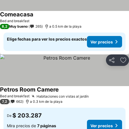
Comeacasa
Bed and breakfast
8,2
Muy bueno
265
a 0.5 km de la playa
Elige fechas para ver los precios exactos
Ver precios
Compartir
Ag
Petros Room Camere
Bed and breakfast
Habitaciones con vistas al jardín
7,2
662
a 0.3 km de la playa
$ 203.287
De
Mira precios de
7 páginas
Ver precios