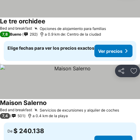
Le tre orchidee
Bed and breakfast
Opciones de alojamiento para familias
7,8
Bueno
292
a 0.9 km de: Centro de la ciudad
Elige fechas para ver los precios exactos
Ver precios
Compartir
Ag
Maison Salerno
Bed and breakfast
Servicios de excursiones y alquiler de coches
7,4
501
a 0.4 km de la playa
$ 240.138
De