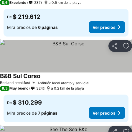
8,6
Excelente
237
a 0.5 km de la playa
$ 219.612
De
Mira precios de
6 páginas
Ver precios
Compartir
Ag
B&B Sul Corso
Bed and breakfast
Anfitrión local atento y servicial
8,3
Muy bueno
324
a 0.2 km de la playa
$ 310.299
De
Mira precios de
7 páginas
Ver precios