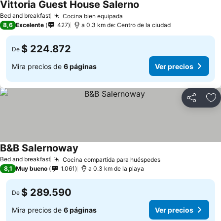
Vittoria Guest House Salerno
Bed and breakfast
Cocina bien equipada
8,6
Excelente
427
a 0.3 km de: Centro de la ciudad
$ 224.872
De
Mira precios de
6 páginas
Ver precios
Compartir
Ag
B&B Salernoway
Bed and breakfast
Cocina compartida para huéspedes
8,1
Muy bueno
1.061
a 0.3 km de la playa
$ 289.590
De
Mira precios de
6 páginas
Ver precios