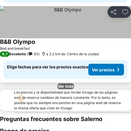
Compartir
Ag
B&B Olympo
Bed and breakfast
8,7
Excelente
63
a 3.2 km de: Centro de la ciudad
Elige fechas para ver los precios exactos
Ver precios
Ver más
Los precios y la disponibilidad que recibe trivago de las páginas
web de reserva cambian de manera constante. Por lo tanto, es
posible que no siempre encuentres en una página web de reserva
la misma oferta que viste en trivago.
Preguntas frecuentes sobre Salerno