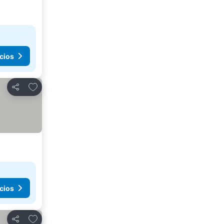
cios
Agregar a favoritos
Compartir
cios
Agregar a favoritos
Compartir