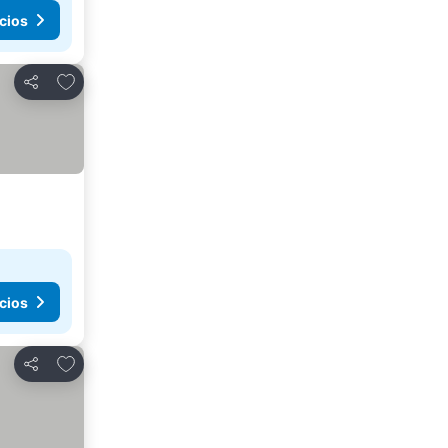
cios
Agregar a favoritos
Compartir
cios
Agregar a favoritos
Compartir