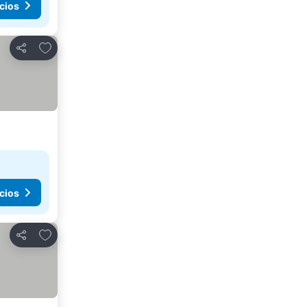
cios
Agregar a favoritos
Compartir
cios
Agregar a favoritos
Compartir