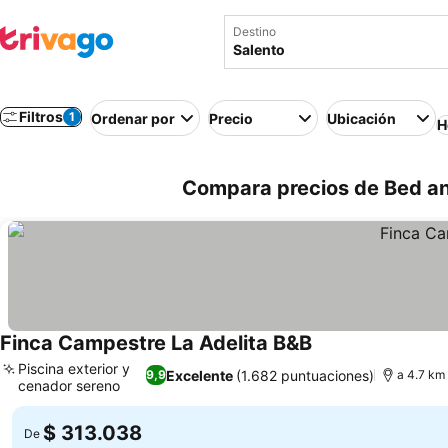
Destino
Filtros
1
Ordenar por
Precio
Ubicación
H
Compara precios de Bed an
Finca Campestre La Adelita B&B
Piscina exterior y
Excelente
(1.682 puntuaciones)
9,9
a 4.7 km 
cenador sereno
$ 313.038
De