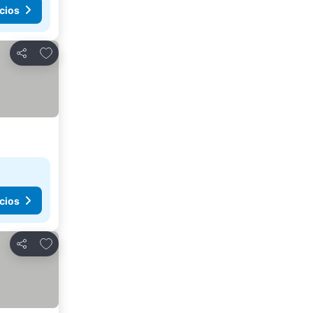
cios
Agregar a favoritos
Compartir
cios
Agregar a favoritos
Compartir