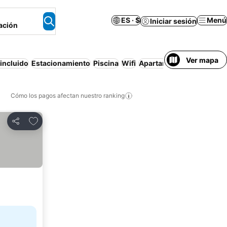
ES · $
Menú
Iniciar sesión
ación
Ver mapa
incluido
Estacionamiento
Piscina
Wifi
Apartamento amueblado
Cómo los pagos afectan nuestro ranking
Agregar a favoritos
Compartir