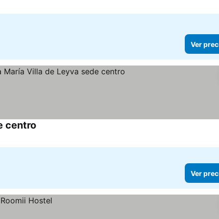
Ver prec
e centro
Ver prec