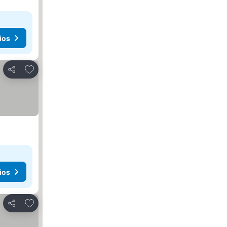
ios
Agregar a favoritos
Compartir
ios
Agregar a favoritos
Compartir