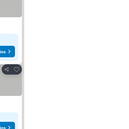
ios
Agregar a favoritos
Compartir
ios