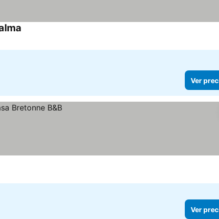
Palma
Ver prec
Ver prec