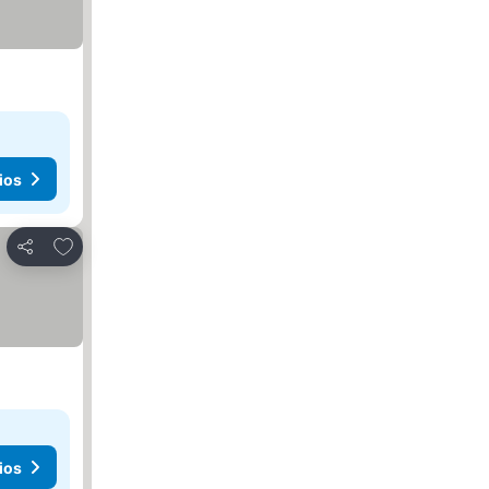
ios
Agregar a favoritos
Compartir
ios