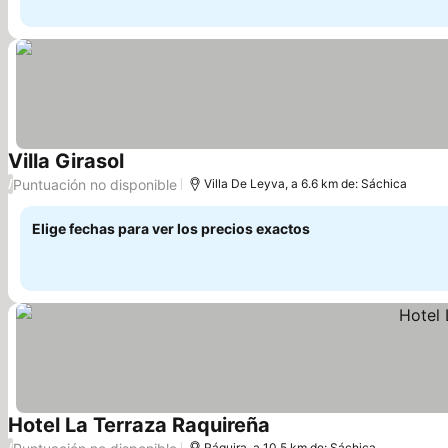
Villa Girasol
Puntuación no disponible
/
Villa De Leyva, a 6.6 km de: Sáchica
Elige fechas para ver los precios exactos
Hotel La Terraza Raquireña
/
Ráquira, a 10.5 km de: Sáchica