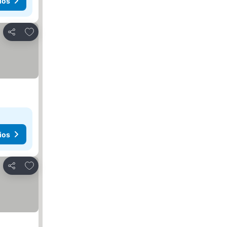
ios
Agregar a favoritos
Compartir
ios
Agregar a favoritos
Compartir