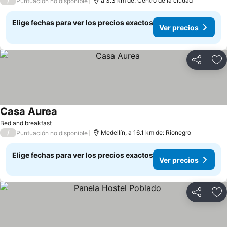
/
a 3.3 km de: Centro de la ciudad
Puntuación no disponible
Elige fechas para ver los precios exactos
Ver precios
Compartir
Ag
Casa Aurea
Bed and breakfast
/
Medellín, a 16.1 km de: Rionegro
Puntuación no disponible
Elige fechas para ver los precios exactos
Ver precios
Compartir
Ag