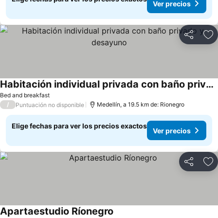
Ver precios
Compartir
Ag
Habitación individual privada con baño privado y desayuno
Bed and breakfast
/
Medellín, a 19.5 km de: Rionegro
Puntuación no disponible
Elige fechas para ver los precios exactos
Ver precios
Compartir
Ag
Apartaestudio Ríonegro