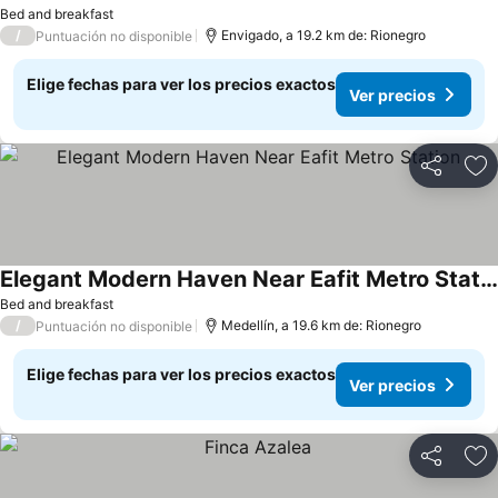
Bed and breakfast
/
Envigado, a 19.2 km de: Rionegro
Puntuación no disponible
Elige fechas para ver los precios exactos
Ver precios
Compartir
Ag
Elegant Modern Haven Near Eafit Metro Station
Bed and breakfast
/
Medellín, a 19.6 km de: Rionegro
Puntuación no disponible
Elige fechas para ver los precios exactos
Ver precios
Compartir
Ag