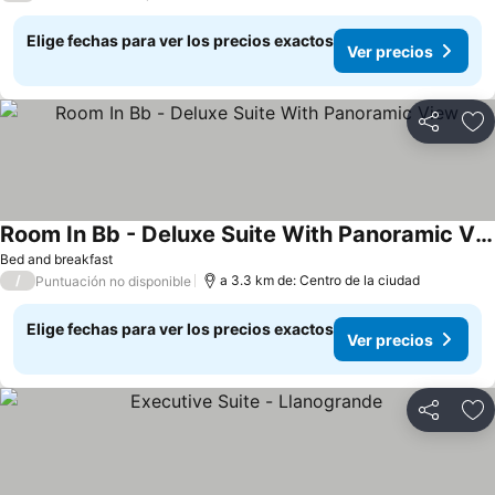
Elige fechas para ver los precios exactos
Ver precios
Compartir
Ag
Room In Bb - Deluxe Suite With Panoramic View
Bed and breakfast
/
a 3.3 km de: Centro de la ciudad
Puntuación no disponible
Elige fechas para ver los precios exactos
Ver precios
Compartir
Ag