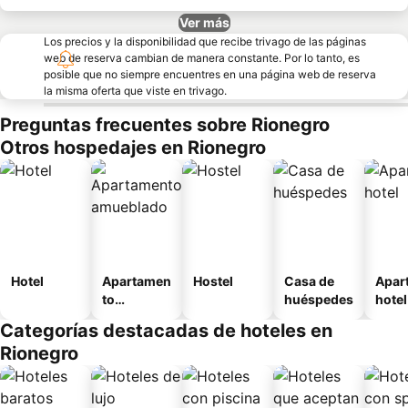
Ver más
Los precios y la disponibilidad que recibe trivago de las páginas
web de reserva cambian de manera constante. Por lo tanto, es
posible que no siempre encuentres en una página web de reserva
la misma oferta que viste en trivago.
Preguntas frecuentes sobre Rionegro
Otros hospedajes en Rionegro
Hotel
Apartamen
Hostel
Casa de
Apar
to
huéspedes
hotel
amueblad
Categorías destacadas de hoteles en
o
Rionegro