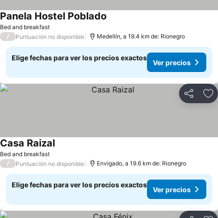
Panela Hostel Poblado
Bed and breakfast
/
Medellín, a 19.4 km de: Rionegro
Puntuación no disponible
Elige fechas para ver los precios exactos
Ver precios
Compartir
Ag
Casa Raizal
Bed and breakfast
/
Envigado, a 19.6 km de: Rionegro
Puntuación no disponible
Elige fechas para ver los precios exactos
Ver precios