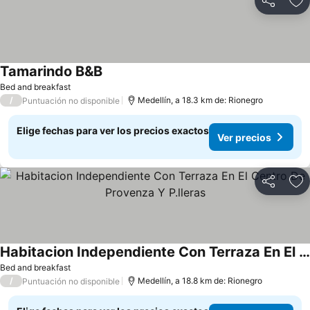
Compartir
Ag
Tamarindo B&B
Bed and breakfast
/
Medellín, a 18.3 km de: Rionegro
Puntuación no disponible
Elige fechas para ver los precios exactos
Ver precios
Compartir
Ag
Habitacion Independiente Con Terraza En El Centro De Provenza Y P.lleras
Bed and breakfast
/
Medellín, a 18.8 km de: Rionegro
Puntuación no disponible