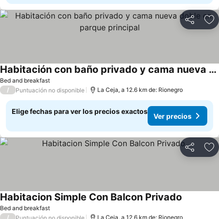
Compartir
Ag
Habitación con baño privado y cama nueva doble en parque principal
Bed and breakfast
/
La Ceja, a 12.6 km de: Rionegro
Puntuación no disponible
Elige fechas para ver los precios exactos
Ver precios
Compartir
Ag
Habitacion Simple Con Balcon Privado
Bed and breakfast
/
La Ceja, a 12.6 km de: Rionegro
Puntuación no disponible