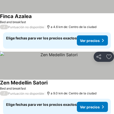
Finca Azalea
Bed and breakfast
/
a 4.6 km de: Centro de la ciudad
Puntuación no disponible
Elige fechas para ver los precios exactos
Ver precios
Compartir
Ag
Zen Medellin Satori
Bed and breakfast
/
a 9.0 km de: Centro de la ciudad
Puntuación no disponible
Elige fechas para ver los precios exactos
Ver precios