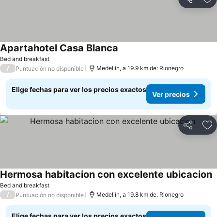
Compartir
Ag
Apartahotel Casa Blanca
Bed and breakfast
/
Medellín, a 19.9 km de: Rionegro
Puntuación no disponible
Elige fechas para ver los precios exactos
Ver precios
Compartir
Ag
Hermosa habitacion con excelente ubicacion
Bed and breakfast
/
Medellín, a 19.8 km de: Rionegro
Puntuación no disponible
Elige fechas para ver los precios exactos