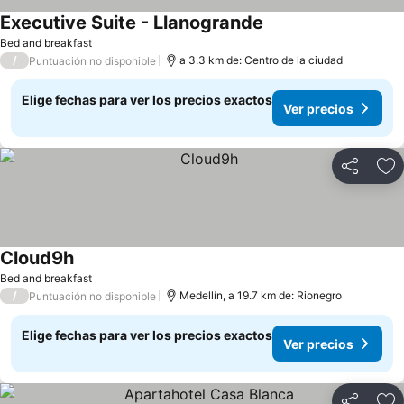
Executive Suite - Llanogrande
Bed and breakfast
/
a 3.3 km de: Centro de la ciudad
Puntuación no disponible
Elige fechas para ver los precios exactos
Ver precios
Compartir
Ag
Cloud9h
Bed and breakfast
/
Medellín, a 19.7 km de: Rionegro
Puntuación no disponible
Elige fechas para ver los precios exactos
Ver precios