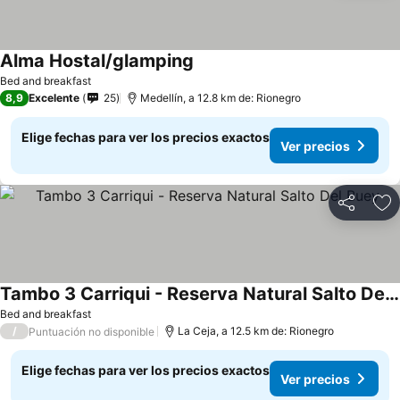
Alma Hostal/glamping
Bed and breakfast
8,9
Excelente
25
Medellín, a 12.8 km de: Rionegro
Elige fechas para ver los precios exactos
Ver precios
Compartir
Ag
Tambo 3 Carriqui - Reserva Natural Salto Del Buey
Bed and breakfast
/
La Ceja, a 12.5 km de: Rionegro
Puntuación no disponible
Elige fechas para ver los precios exactos
Ver precios