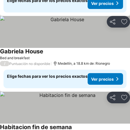
Elige fechas para ver los precios exactos
Ver precios
Compartir
Ag
Gabriela House
Bed and breakfast
/
Medellín, a 18.8 km de: Rionegro
Puntuación no disponible
Elige fechas para ver los precios exactos
Ver precios
Compartir
Ag
Habitacion fin de semana