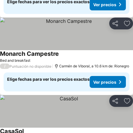
Elige fechas para ver los precios exactos
Ver precios
Compartir
Ag
Monarch Campestre
Bed and breakfast
/
Carmén de Viboral, a 10.6 km de: Rionegro
Puntuación no disponible
Elige fechas para ver los precios exactos
Ver precios
Compartir
Ag
CasaSol