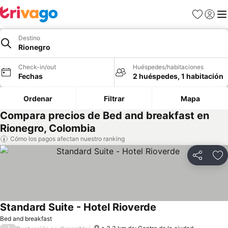
Favoritos
Iniciar 
Me
Destino
Rionegro
Check-in/out
Huéspedes/habitaciones
Fechas
2 huéspedes, 1 habitación
Ordenar
Filtrar
Mapa
Compara precios de Bed and breakfast en
Rionegro, Colombia
Cómo los pagos afectan nuestro ranking
Compartir
Ag
Standard Suite - Hotel Rioverde
Bed and breakfast