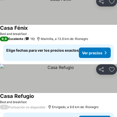
Compartir
Ag
Casa Fénix
Bed and breakfast
9,9
Excelente
16
Marinilla, a 13.9 km de: Rionegro
Elige fechas para ver los precios exactos
Ver precios
Compartir
Ag
Casa Refugio
Bed and breakfast
/
Envigado, a 9.6 km de: Rionegro
Puntuación no disponible