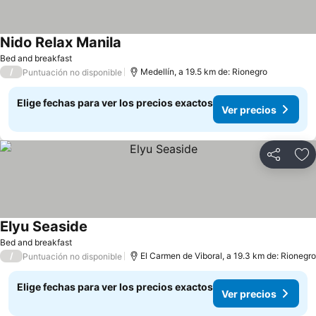
Nido Relax Manila
Bed and breakfast
/
Medellín, a 19.5 km de: Rionegro
Puntuación no disponible
Elige fechas para ver los precios exactos
Ver precios
Compartir
Ag
Elyu Seaside
Bed and breakfast
/
El Carmen de Viboral, a 19.3 km de: Rionegro
Puntuación no disponible
Elige fechas para ver los precios exactos
Ver precios