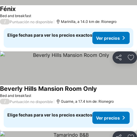
Fénix
Bed and breakfast
/
Marinilla, a 14.0 km de: Rionegro
Puntuación no disponible
Elige fechas para ver los precios exactos
Ver precios
Compartir
Ag
Beverly Hills Mansion Room Only
Bed and breakfast
/
Guarne, a 17.4 km de: Rionegro
Puntuación no disponible
Elige fechas para ver los precios exactos
Ver precios