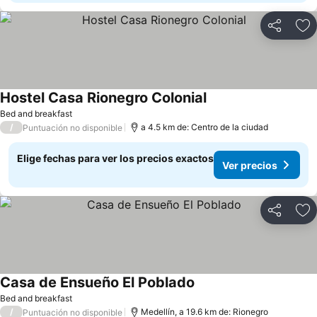
Compartir
Ag
Hostel Casa Rionegro Colonial
Bed and breakfast
/
a 4.5 km de: Centro de la ciudad
Puntuación no disponible
Elige fechas para ver los precios exactos
Ver precios
Compartir
Ag
Casa de Ensueño El Poblado
Bed and breakfast
/
Medellín, a 19.6 km de: Rionegro
Puntuación no disponible