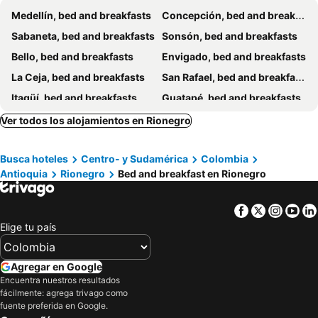
Medellín, bed and breakfasts
Concepción, bed and breakfasts
Sabaneta, bed and breakfasts
Sonsón, bed and breakfasts
Bello, bed and breakfasts
Envigado, bed and breakfasts
La Ceja, bed and breakfasts
San Rafael, bed and breakfasts
Itagüí, bed and breakfasts
Guatapé, bed and breakfasts
Venecia, bed and breakfasts
Marinilla, bed and breakfasts
Ver todos los alojamientos en Rionegro
Busca hoteles
Centro- y Sudamérica
Colombia
Antioquia
Rionegro
Bed and breakfast en Rionegro
Facebook
Twitter
Insta
Yo
Elige tu país
Agregar en Google
Encuentra nuestros resultados
fácilmente: agrega trivago como
fuente preferida en Google.