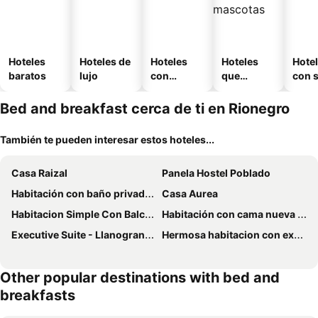
Hoteles
Hoteles de
Hoteles
Hoteles
Hote
baratos
lujo
con
que
con 
piscina
aceptan
mascotas
Bed and breakfast cerca de ti en Rionegro
También te pueden interesar estos hoteles...
Casa Raizal
Panela Hostel Poblado
Habitación con baño privado y cama nueva doble en parque principal
Casa Aurea
Habitacion Simple Con Balcon Privado
Habitación con cama nueva doble y balcon privado cerca del parque principal
Executive Suite - Llanogrande
Hermosa habitacion con excelente ubicacion
Other popular destinations with bed and
breakfasts