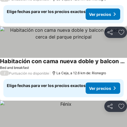
Elige fechas para ver los precios exactos
Ver precios
Compartir
Ag
Habitación con cama nueva doble y balcon privado cerca del parque principal
Bed and breakfast
/
La Ceja, a 12.6 km de: Rionegro
Puntuación no disponible
Elige fechas para ver los precios exactos
Ver precios
Compartir
Ag