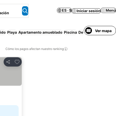
ES · $
Menú
Iniciar sesión
ación
Ver mapa
uido
Playa
Apartamento amueblado
Piscina
Desayuno incluido
R
Cómo los pagos afectan nuestro ranking
Agregar a favoritos
Compartir