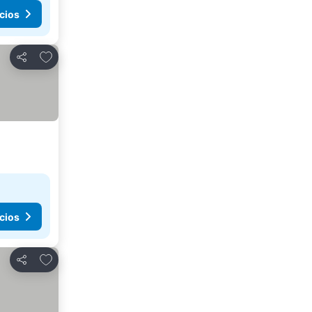
cios
Agregar a favoritos
Compartir
cios
Agregar a favoritos
Compartir