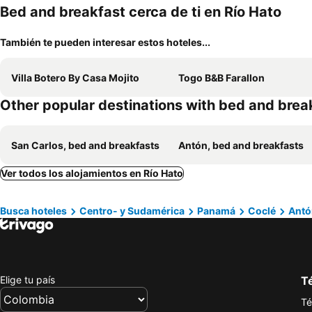
Bed and breakfast cerca de ti en Río Hato
También te pueden interesar estos hoteles...
Villa Botero By Casa Mojito
Togo B&B Farallon
Other popular destinations with bed and brea
San Carlos, bed and breakfasts
Antón, bed and breakfasts
Ver todos los alojamientos en Río Hato
Busca hoteles
Centro- y Sudamérica
Panamá
Coclé
Antó
Elige tu país
Té
Té