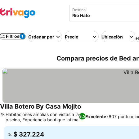
Destino
Filtros
1
Ordenar por
Precio
Ubicación
H
Compara precios de Bed an
Villa Botero By Casa Mojito
Habitaciones amplias con vistas a la
Excelente
(607 puntuacio
9,5
piscina, Experiencia boutique íntima
$ 327.224
De