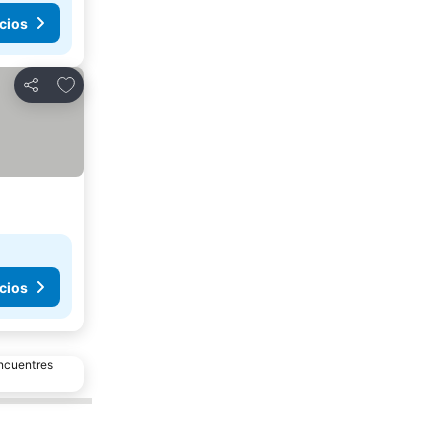
cios
Agregar a favoritos
Compartir
cios
encuentres