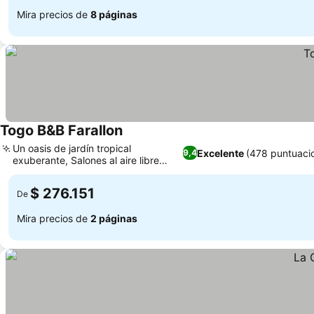
Mira precios de
8 páginas
Togo B&B Farallon
Un oasis de jardín tropical
Excelente
(478 puntuaci
9,4
exuberante, Salones al aire libre
para huéspedes
$ 276.151
De
Mira precios de
2 páginas