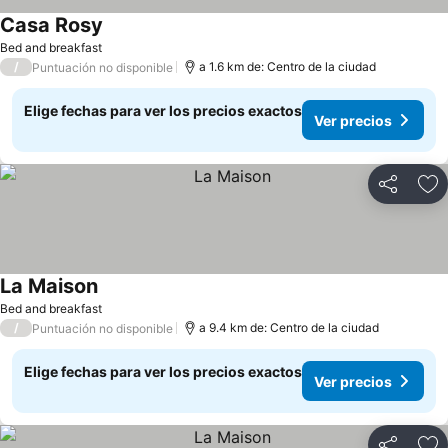
Casa Rosy
Bed and breakfast
/
a 1.6 km de: Centro de la ciudad
Puntuación no disponible
Elige fechas para ver los precios exactos
Ver precios
Compartir
Ag
La Maison
Bed and breakfast
/
a 9.4 km de: Centro de la ciudad
Puntuación no disponible
Elige fechas para ver los precios exactos
Ver precios