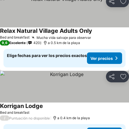
Compartir
Ag
Relax Natural Village Adults Only
Bed and breakfast
Mucha vida salvaje para observar
9,6
Excelente
420
a 0.5 km de la playa
Elige fechas para ver los precios exactos
Ver precios
Compartir
Ag
Korrigan Lodge
Bed and breakfast
/
a 0.4 km de la playa
Puntuación no disponible