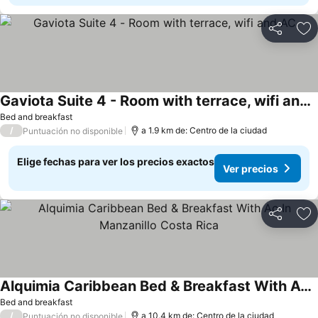
Compartir
Ag
Gaviota Suite 4 - Room with terrace, wifi and AC
Bed and breakfast
/
a 1.9 km de: Centro de la ciudad
Puntuación no disponible
Elige fechas para ver los precios exactos
Ver precios
Compartir
Ag
Alquimia Caribbean Bed & Breakfast With Ac In Manzanillo Costa Rica
Bed and breakfast
/
a 10.4 km de: Centro de la ciudad
Puntuación no disponible