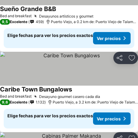
Sueño Grande B&B
Bed and breakfast
Desayunos artísticos y gourmet
9,5
Excelente
459
Puerto Viejo, a 0.2 km de: Puerto Viejo de Talamanca
Elige fechas para ver los precios exactos
Ver precios
Compartir
Ag
Caribe Town Bungalows
Bed and breakfast
Desayuno gourmet casero cada día
9,6
Excelente
1.132
Puerto Viejo, a 3.2 km de: Puerto Viejo de Talamanca
Elige fechas para ver los precios exactos
Ver precios