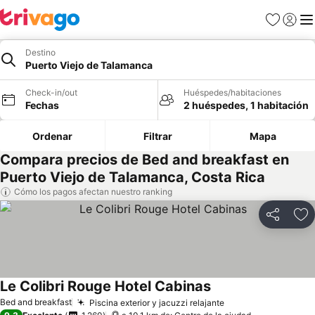
Favoritos
Iniciar 
Me
Destino
Puerto Viejo de Talamanca
Check-in/out
Huéspedes/habitaciones
Fechas
2 huéspedes, 1 habitación
Ordenar
Filtrar
Mapa
Compara precios de Bed and breakfast en
Puerto Viejo de Talamanca, Costa Rica
Cómo los pagos afectan nuestro ranking
Compartir
Ag
Le Colibri Rouge Hotel Cabinas
Bed and breakfast
Piscina exterior y jacuzzi relajante