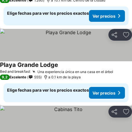
9,3
Excelente
1.260
a 10.1 km de: Centro de la ciudad
Elige fechas para ver los precios exactos
Ver precios
Compartir
Ag
Playa Grande Lodge
Bed and breakfast
Una experiencia única en una casa en el árbol
9,2
Excelente
555
a 0.1 km de la playa
Elige fechas para ver los precios exactos
Ver precios
Compartir
Ag