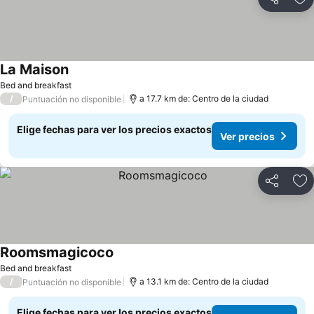
Compartir
Ag
La Maison
Bed and breakfast
/
a 17.7 km de: Centro de la ciudad
Puntuación no disponible
Elige fechas para ver los precios exactos
Ver precios
Compartir
Ag
Roomsmagicoco
Bed and breakfast
/
a 13.1 km de: Centro de la ciudad
Puntuación no disponible
Elige fechas para ver los precios exactos