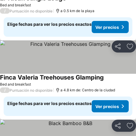
Bed and breakfast
/
a 0.5 km de la playa
Puntuación no disponible
Elige fechas para ver los precios exactos
Ver precios
Compartir
Ag
Finca Valeria Treehouses Glamping
Bed and breakfast
/
a 4.8 km de: Centro de la ciudad
Puntuación no disponible
Elige fechas para ver los precios exactos
Ver precios
Compartir
Ag