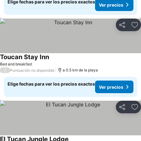
Elige fechas para ver los precios exactos
Ver precios
Compartir
Ag
Toucan Stay Inn
Bed and breakfast
/
a 0.5 km de la playa
Puntuación no disponible
Elige fechas para ver los precios exactos
Ver precios
Compartir
Ag
El Tucan Jungle Lodge