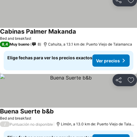
Compartir
Ag
Cabinas Palmer Makanda
Bed and breakfast
8,4
Muy bueno
8
Cahuita, a 13.1 km de: Puerto Viejo de Talamanca
Elige fechas para ver los precios exactos
Ver precios
Compartir
Ag
Buena Suerte b&b
Bed and breakfast
/
Limón, a 13.0 km de: Puerto Viejo de Talamanca
Puntuación no disponible