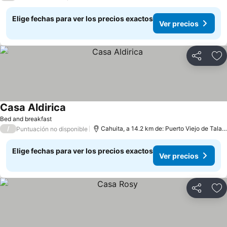
Elige fechas para ver los precios exactos
Ver precios
Compartir
Ag
Casa Aldirica
Bed and breakfast
/
Cahuita, a 14.2 km de: Puerto Viejo de Talamanca
Puntuación no disponible
Elige fechas para ver los precios exactos
Ver precios
Compartir
Ag