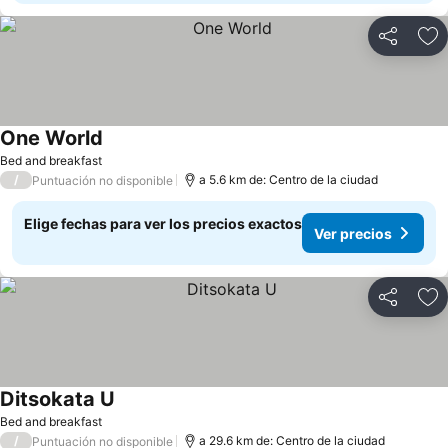
Compartir
Ag
One World
Bed and breakfast
/
a 5.6 km de: Centro de la ciudad
Puntuación no disponible
Elige fechas para ver los precios exactos
Ver precios
Compartir
Ag
Ditsokata U
Bed and breakfast
/
a 29.6 km de: Centro de la ciudad
Puntuación no disponible