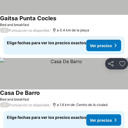
Gaitsa Punta Cocles
Bed and breakfast
/
a 0.4 km de la playa
Puntuación no disponible
Elige fechas para ver los precios exactos
Ver precios
Compartir
Ag
Casa De Barro
Bed and breakfast
/
a 1.6 km de: Centro de la ciudad
Puntuación no disponible
Elige fechas para ver los precios exactos
Ver precios