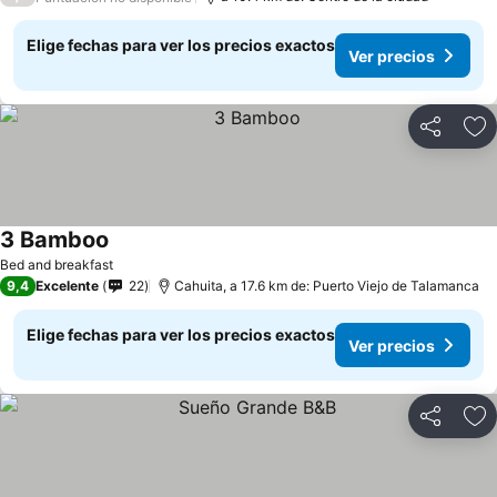
Elige fechas para ver los precios exactos
Ver precios
Compartir
Ag
3 Bamboo
Bed and breakfast
9,4
Excelente
22
Cahuita, a 17.6 km de: Puerto Viejo de Talamanca
Elige fechas para ver los precios exactos
Ver precios
Compartir
Ag