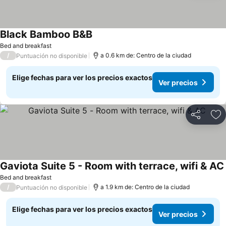
Black Bamboo B&B
Bed and breakfast
/
a 0.6 km de: Centro de la ciudad
Puntuación no disponible
Elige fechas para ver los precios exactos
Ver precios
Compartir
Ag
Gaviota Suite 5 - Room with terrace, wifi & AC
Bed and breakfast
/
a 1.9 km de: Centro de la ciudad
Puntuación no disponible
Elige fechas para ver los precios exactos
Ver precios