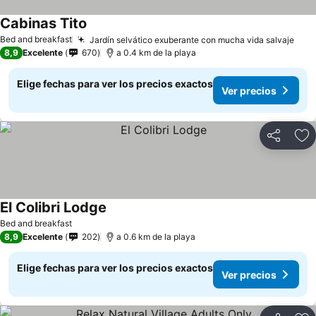
Cabinas Tito
Bed and breakfast
Jardín selvático exuberante con mucha vida salvaje
8,9
Excelente
670
a 0.4 km de la playa
Elige fechas para ver los precios exactos
Ver precios
Compartir
Ag
El Colibri Lodge
Bed and breakfast
8,9
Excelente
202
a 0.6 km de la playa
Elige fechas para ver los precios exactos
Ver precios