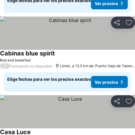
Elige fechas para ver los precios exactos
Ver precios
Compartir
Ag
Cabinas blue spirit
Bed and breakfast
/
Limón, a 13.5 km de: Puerto Viejo de Talamanca
Puntuación no disponible
Elige fechas para ver los precios exactos
Ver precios
Compartir
Ag
Casa Luce