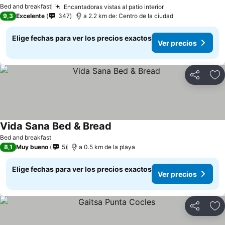
Bed and breakfast
Encantadoras vistas al patio interior
9,3
Excelente
347
a 2.2 km de: Centro de la ciudad
Elige fechas para ver los precios exactos
Ver precios
Compartir
Ag
Vida Sana Bed & Bread
Bed and breakfast
8,1
Muy bueno
5
a 0.5 km de la playa
Elige fechas para ver los precios exactos
Ver precios
Compartir
Ag