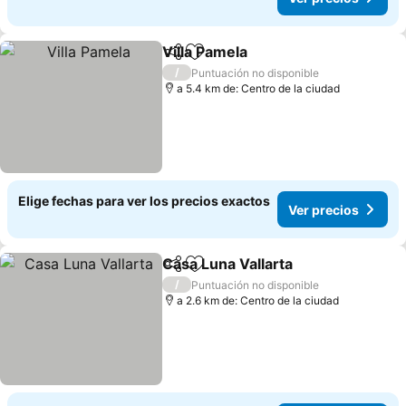
Villa Pamela
Compartir
Agregar a favoritos
Ver precios
/
Puntuación no disponible
a 5.4 km de: Centro de la ciudad
Elige fechas para ver los precios exactos
Ver precios
Casa Luna Vallarta
Compartir
Agregar a favoritos
Ver pre
/
Puntuación no disponible
a 2.6 km de: Centro de la ciudad