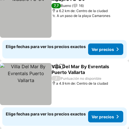
Compartir
Agregar a favoritos
Ver precios
7,7
Bueno
16
a 6.2 km de: Centro de la ciudad
A un paso de la playa Camarones
Ver prec
Elige fechas para ver los precios exactos
Ver precios
Villa Del Mar By Evrentals
Compartir
Agregar a favoritos
Puerto Vallarta
Ver precios
/
Puntuación no disponible
a 4.9 km de: Centro de la ciudad
Elige fechas para ver los precios exactos
Ver precios