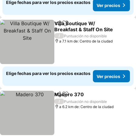
Elige fechas para ver los precios exactos
Ver precios
Villa Boutique W/
Compartir
Agregar a favoritos
Breakfast & Staff On Site
Ver precios
/
Puntuación no disponible
a 7.1 km de: Centro de la ciudad
Elige fechas para ver los precios exactos
Ver precios
Madero 370
Compartir
Agregar a favoritos
Ver precios
/
Puntuación no disponible
a 6.2 km de: Centro de la ciudad