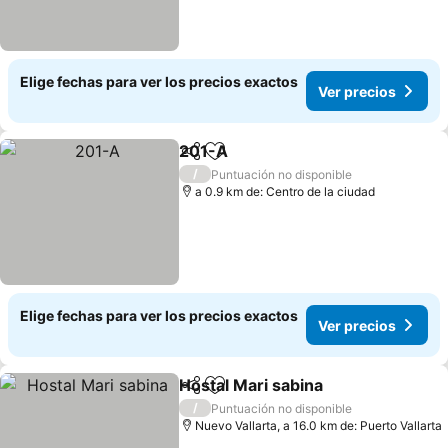
Elige fechas para ver los precios exactos
Ver precios
201-A
Compartir
Agregar a favoritos
Ver precios
/
Puntuación no disponible
a 0.9 km de: Centro de la ciudad
Elige fechas para ver los precios exactos
Ver precios
Hostal Mari sabina
Compartir
Agregar a favoritos
Ver pre
/
Puntuación no disponible
Nuevo Vallarta, a 16.0 km de: Puerto Vallarta