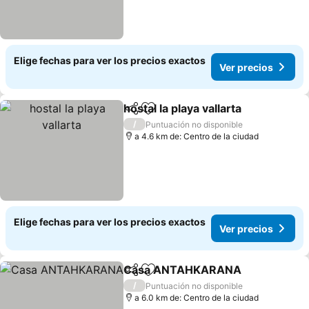
Elige fechas para ver los precios exactos
Ver precios
hostal la playa vallarta
Compartir
Agregar a favoritos
Ver 
/
Puntuación no disponible
a 4.6 km de: Centro de la ciudad
Elige fechas para ver los precios exactos
Ver precios
Casa ANTAHKARANA
Compartir
Agregar a favoritos
Ver 
/
Puntuación no disponible
a 6.0 km de: Centro de la ciudad