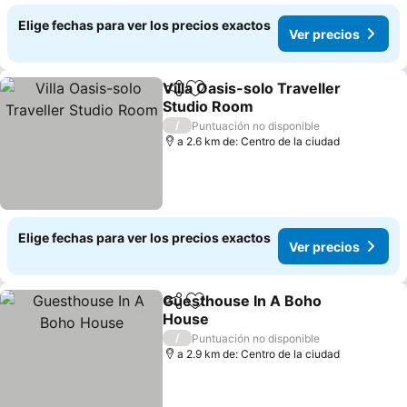
Elige fechas para ver los precios exactos
Ver precios
Villa Oasis-solo Traveller
Compartir
Agregar a favoritos
Studio Room
Ver precios
/
Puntuación no disponible
a 2.6 km de: Centro de la ciudad
Elige fechas para ver los precios exactos
Ver precios
Guesthouse In A Boho
Compartir
Agregar a favoritos
House
Ver precios
/
Puntuación no disponible
a 2.9 km de: Centro de la ciudad