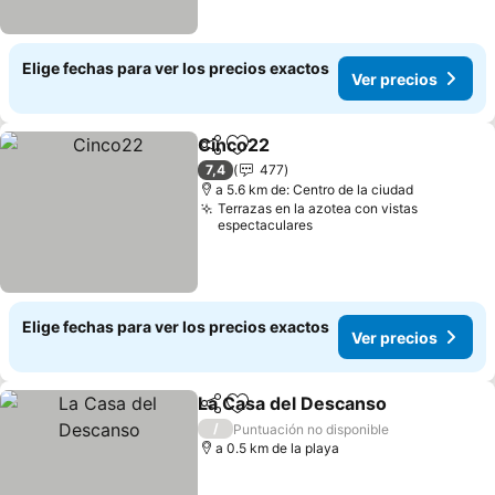
Elige fechas para ver los precios exactos
Ver precios
Cinco22
Compartir
Agregar a favoritos
Ver precios
7,4
477
a 5.6 km de: Centro de la ciudad
Terrazas en la azotea con vistas
espectaculares
Elige fechas para ver los precios exactos
Ver precios
La Casa del Descanso
Compartir
Agregar a favoritos
Ver 
/
Puntuación no disponible
a 0.5 km de la playa