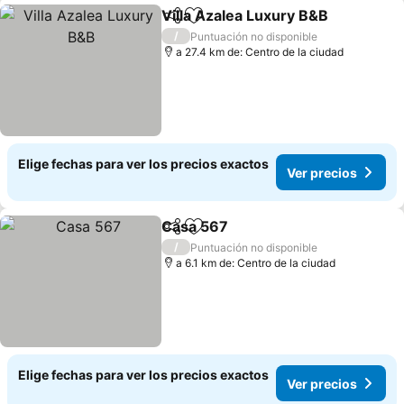
Villa Azalea Luxury B&B
Compartir
Agregar a favoritos
Ve
/
Puntuación no disponible
a 27.4 km de: Centro de la ciudad
Elige fechas para ver los precios exactos
Ver precios
Casa 567
Compartir
Agregar a favoritos
Ver precios
/
Puntuación no disponible
a 6.1 km de: Centro de la ciudad
Elige fechas para ver los precios exactos
Ver precios