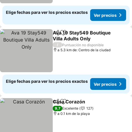
Elige fechas para ver los precios exactos
Ver precios
Ava 19 Stay549 Boutique
Compartir
Agregar a favoritos
Villa Adults Only
Ver precios
/
Puntuación no disponible
a 5.3 km de: Centro de la ciudad
Elige fechas para ver los precios exactos
Ver precios
Casa Corazón
Compartir
Agregar a favoritos
Ver precios
9,7
Excelente
127
a 0.1 km de la playa