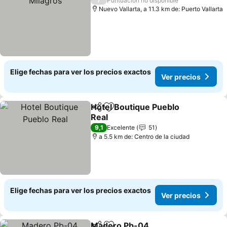
Puntuación no disponible
Nuevo Vallarta, a 11.3 km de: Puerto Vallarta
Elige fechas para ver los precios exactos
Ver precios
Hotel Boutique Pueblo
Compartir
Agregar a favoritos
Real
Ver precios
9,1
Excelente
51
a 5.5 km de: Centro de la ciudad
Elige fechas para ver los precios exactos
Ver precios
Madero Pb-04