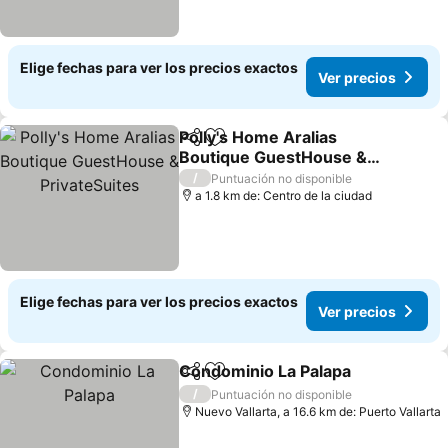
Elige fechas para ver los precios exactos
Ver precios
Polly's Home Aralias
Compartir
Agregar a favoritos
Boutique GuestHouse &
PrivateSuites
Ver precios
/
Puntuación no disponible
a 1.8 km de: Centro de la ciudad
Elige fechas para ver los precios exactos
Ver precios
Condominio La Palapa
Compartir
Agregar a favoritos
Ver 
/
Puntuación no disponible
Nuevo Vallarta, a 16.6 km de: Puerto Vallarta