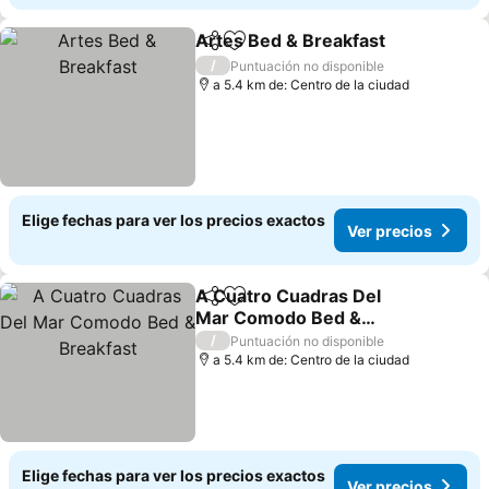
Artes Bed & Breakfast
Compartir
Agregar a favoritos
Ver 
/
Puntuación no disponible
a 5.4 km de: Centro de la ciudad
Elige fechas para ver los precios exactos
Ver precios
A Cuatro Cuadras Del
Compartir
Agregar a favoritos
Mar Comodo Bed &
Breakfast
Ver precios
/
Puntuación no disponible
a 5.4 km de: Centro de la ciudad
Elige fechas para ver los precios exactos
Ver precios