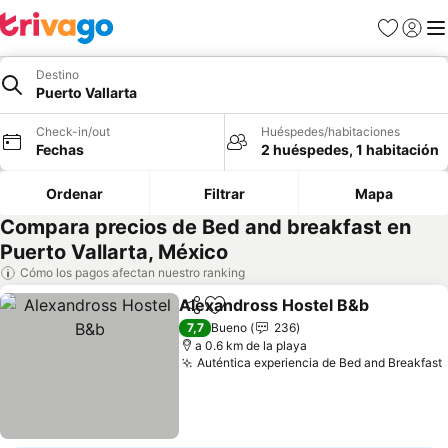
Favoritos
Iniciar 
Me
Destino
Puerto Vallarta
Check-in/out
Huéspedes/habitaciones
Fechas
2 huéspedes, 1 habitación
Ordenar
Filtrar
Mapa
Compara precios de Bed and breakfast en
Puerto Vallarta, México
Cómo los pagos afectan nuestro ranking
Alexandross Hostel B&b
Compartir
Agregar a favoritos
Ve
7,7
Bueno
236
a 0.6 km de la playa
Auténtica experiencia de Bed and Breakfast