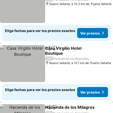
Nuevo Vallarta, a 10.2 km de: Puerto Vallarta
Elige fechas para ver los precios exactos
Ver precios
Casa Virgilio Hotel
Compartir
Agregar a favoritos
Boutique
Ver precios
/
Puntuación no disponible
Nuevo Vallarta, a 10.1 km de: Puerto Vallarta
Elige fechas para ver los precios exactos
Ver precios
Hacienda de los Milagros
Compartir
Agregar a favoritos
V
/