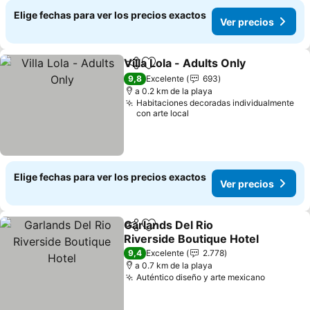
Elige fechas para ver los precios exactos
Ver precios
Villa Lola - Adults Only
Compartir
Agregar a favoritos
Ver
9,8
Excelente
693
a 0.2 km de la playa
Habitaciones decoradas individualmente
con arte local
Elige fechas para ver los precios exactos
Ver precios
Garlands Del Rio
Compartir
Agregar a favoritos
Riverside Boutique Hotel
Ver precios
9,4
Excelente
2.778
a 0.7 km de la playa
Auténtico diseño y arte mexicano
Ver prec