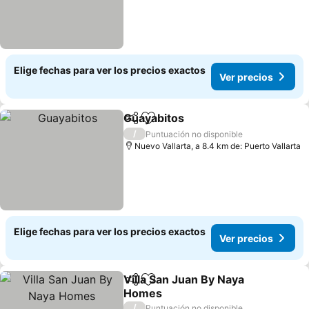
Elige fechas para ver los precios exactos
Ver precios
Guayabitos
Compartir
Agregar a favoritos
Ver precios
/
Puntuación no disponible
Nuevo Vallarta, a 8.4 km de: Puerto Vallarta
Elige fechas para ver los precios exactos
Ver precios
Villa San Juan By Naya
Compartir
Agregar a favoritos
Homes
Ver precios
/
Puntuación no disponible