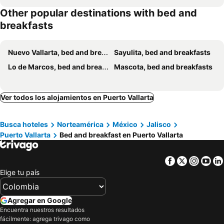
Other popular destinations with bed and
breakfasts
Nuevo Vallarta, bed and breakfasts
Sayulita, bed and breakfasts
Lo de Marcos, bed and breakfasts
Mascota, bed and breakfasts
Ver todos los alojamientos en Puerto Vallarta
Busca hoteles
Norteamérica
México
Jalisco
Puerto Vallarta
Bed and breakfast en Puerto Vallarta
Facebook
Twitter
Insta
Yo
Elige tu país
Agregar en Google
Encuentra nuestros resultados
fácilmente: agrega trivago como