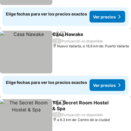
Elige fechas para ver los precios exactos
Ver precios
Casa Nawake
Compartir
Agregar a favoritos
Ver precios
/
Puntuación no disponible
Nuevo Vallarta, a 16.6 km de: Puerto Vallarta
Elige fechas para ver los precios exactos
Ver precios
The Secret Room Hostel
Compartir
Agregar a favoritos
& Spa
Ver precios
/
Puntuación no disponible
a 6.3 km de: Centro de la ciudad