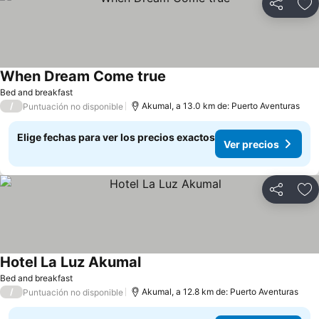
Compartir
Ag
When Dream Come true
Bed and breakfast
/
Akumal, a 13.0 km de: Puerto Aventuras
Puntuación no disponible
Elige fechas para ver los precios exactos
Ver precios
Compartir
Ag
Hotel La Luz Akumal
Bed and breakfast
/
Akumal, a 12.8 km de: Puerto Aventuras
Puntuación no disponible