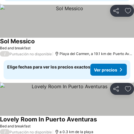
Compartir
Ag
Sol Messico
Bed and breakfast
/
Playa del Carmen, a 19.1 km de: Puerto Aventuras
Puntuación no disponible
Elige fechas para ver los precios exactos
Ver precios
Compartir
Ag
Lovely Room In Puerto Aventuras
Bed and breakfast
/
a 0.3 km de la playa
Puntuación no disponible