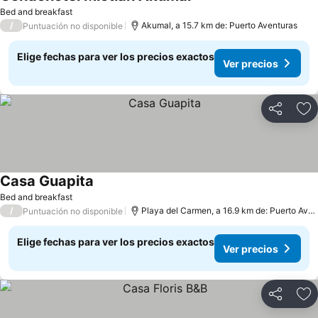
Bed and breakfast
/
Akumal, a 15.7 km de: Puerto Aventuras
Puntuación no disponible
Elige fechas para ver los precios exactos
Ver precios
Compartir
Ag
Casa Guapita
Bed and breakfast
/
Playa del Carmen, a 16.9 km de: Puerto Aventuras
Puntuación no disponible
Elige fechas para ver los precios exactos
Ver precios
Compartir
Ag