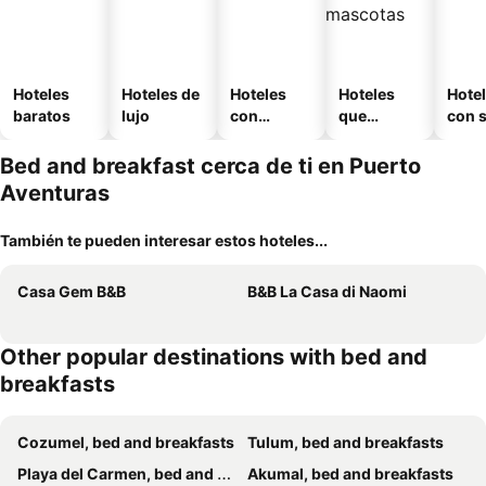
Hoteles
Hoteles de
Hoteles
Hoteles
Hote
baratos
lujo
con
que
con 
piscina
aceptan
mascotas
Bed and breakfast cerca de ti en Puerto
Aventuras
También te pueden interesar estos hoteles...
Casa Gem B&B
B&B La Casa di Naomi
Other popular destinations with bed and
breakfasts
Cozumel, bed and breakfasts
Tulum, bed and breakfasts
Playa del Carmen, bed and breakfasts
Akumal, bed and breakfasts