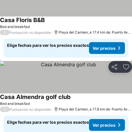
Casa Floris B&B
Bed and breakfast
/
Playa del Carmen, a 17.4 km de: Puerto Aventuras
Puntuación no disponible
Elige fechas para ver los precios exactos
Ver precios
Compartir
Ag
Casa Almendra golf club
Bed and breakfast
/
Playa del Carmen, a 17.8 km de: Puerto Aventuras
Puntuación no disponible
Elige fechas para ver los precios exactos
Ver precios