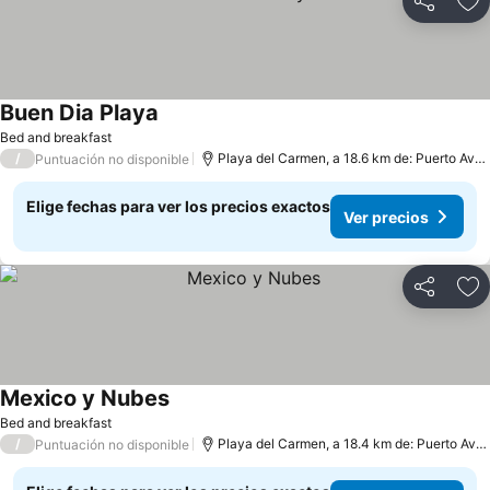
Compartir
Ag
Buen Dia Playa
Bed and breakfast
/
Playa del Carmen, a 18.6 km de: Puerto Aventuras
Puntuación no disponible
Elige fechas para ver los precios exactos
Ver precios
Compartir
Ag
Mexico y Nubes
Bed and breakfast
/
Playa del Carmen, a 18.4 km de: Puerto Aventuras
Puntuación no disponible