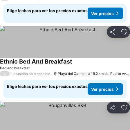
Elige fechas para ver los precios exactos
Ver precios
Compartir
Ag
Ethnic Bed And Breakfast
Bed and breakfast
/
Playa del Carmen, a 19.2 km de: Puerto Aventuras
Puntuación no disponible
Elige fechas para ver los precios exactos
Ver precios
Compartir
Ag