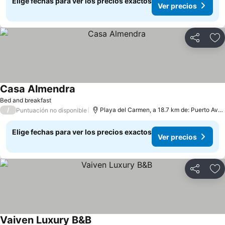
Elige fechas para ver los precios exactos
Ver precios
Compartir
Ag
Casa Almendra
Bed and breakfast
/
Playa del Carmen, a 18.7 km de: Puerto Aventuras
Puntuación no disponible
Elige fechas para ver los precios exactos
Ver precios
Compartir
Ag
Vaiven Luxury B&B