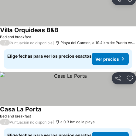
Compartir
Ag
Villa Orquideas B&B
Bed and breakfast
/
Playa del Carmen, a 19.4 km de: Puerto Aventuras
Puntuación no disponible
Elige fechas para ver los precios exactos
Ver precios
Compartir
Ag
Casa La Porta
Bed and breakfast
/
a 0.3 km de la playa
Puntuación no disponible
Elige fechas para ver los precios exactos