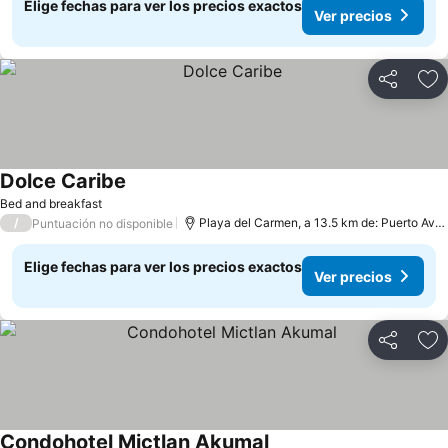
Elige fechas para ver los precios exactos
Ver precios
Compartir
Ag
Dolce Caribe
Bed and breakfast
/
Playa del Carmen, a 13.5 km de: Puerto Aventuras
Puntuación no disponible
Elige fechas para ver los precios exactos
Ver precios
Compartir
Ag
Condohotel Mictlan Akumal