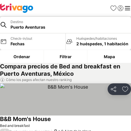
Favoritos
Iniciar 
Me
Destino
Puerto Aventuras
Check-in/out
Huéspedes/habitaciones
Fechas
2 huéspedes, 1 habitación
Ordenar
Filtrar
Mapa
Compara precios de Bed and breakfast en
Puerto Aventuras, México
Cómo los pagos afectan nuestro ranking
Compartir
Ag
B&B Mom's House
Bed and breakfast