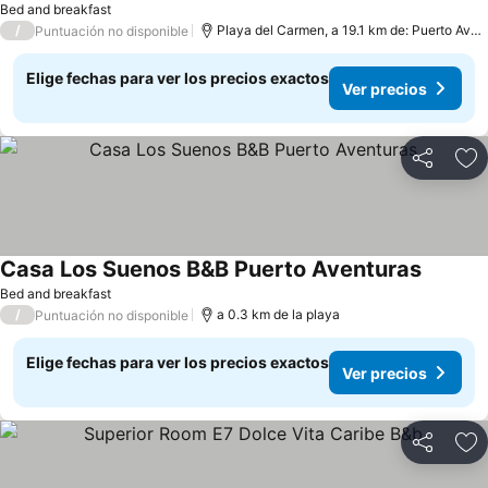
Bed and breakfast
/
Playa del Carmen, a 19.1 km de: Puerto Aventuras
Puntuación no disponible
Elige fechas para ver los precios exactos
Ver precios
Compartir
Ag
Casa Los Suenos B&B Puerto Aventuras
Bed and breakfast
/
a 0.3 km de la playa
Puntuación no disponible
Elige fechas para ver los precios exactos
Ver precios
Compartir
Ag