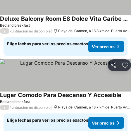
Deluxe Balcony Room E8 Dolce Vita Caribe B&b
Bed and breakfast
/
Playa del Carmen, a 18.8 km de: Puerto Aventuras
Puntuación no disponible
Elige fechas para ver los precios exactos
Ver precios
Compartir
Ag
Lugar Comodo Para Descanso Y Accesible
Bed and breakfast
/
Playa del Carmen, a 18.7 km de: Puerto Aventuras
Puntuación no disponible
Elige fechas para ver los precios exactos
Ver precios