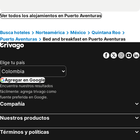
Ver todos los alojamientos en Puerto Aventuras
Busca hoteles
Norteamérica
México
Quintana Roo
Puerto Aventuras
Bed and breakfast en Puerto Aventuras
Facebook
Twitter
Insta
Yo
Elige tu país
Agregar en Google
Encuentra nuestros resultados
fácilmente: agrega trivago como
fuente preferida en Google.
Compañía
Nuestros productos
Términos y políticas