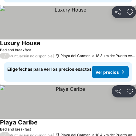
Compartir
Ag
Luxury House
Bed and breakfast
/
Playa del Carmen, a 18.3 km de: Puerto Aventuras
Puntuación no disponible
Elige fechas para ver los precios exactos
Ver precios
Compartir
Ag
Playa Caribe
Bed and breakfast
/
Playa del Carmen, a 18.4 km de: Puerto Aventuras
Puntuación no disponible