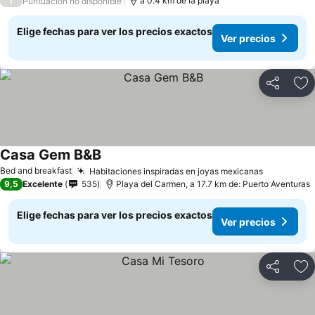
/
a 0.4 km de la playa
Puntuación no disponible
Elige fechas para ver los precios exactos
Ver precios
Compartir
Ag
Casa Gem B&B
Bed and breakfast
Habitaciones inspiradas en joyas mexicanas
9,5
Excelente
535
Playa del Carmen, a 17.7 km de: Puerto Aventuras
Elige fechas para ver los precios exactos
Ver precios
Compartir
Ag