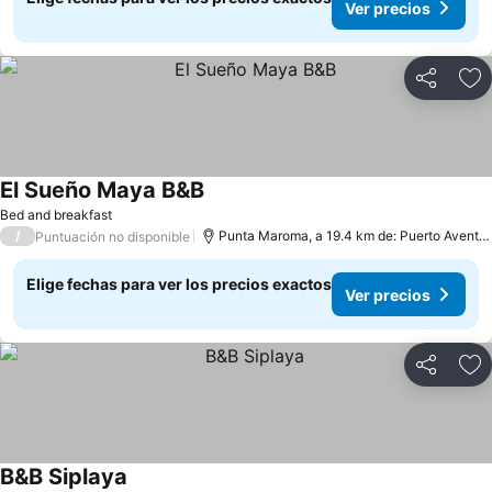
Ver precios
Compartir
Ag
El Sueño Maya B&B
Bed and breakfast
/
Punta Maroma, a 19.4 km de: Puerto Aventuras
Puntuación no disponible
Elige fechas para ver los precios exactos
Ver precios
Compartir
Ag
B&B Siplaya