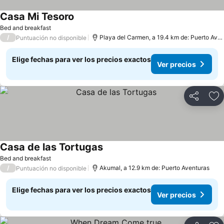
Casa Mi Tesoro
Bed and breakfast
/
Playa del Carmen, a 19.4 km de: Puerto Aventuras
Puntuación no disponible
Elige fechas para ver los precios exactos
Ver precios
Compartir
Ag
Casa de las Tortugas
Bed and breakfast
/
Akumal, a 12.9 km de: Puerto Aventuras
Puntuación no disponible
Elige fechas para ver los precios exactos
Ver precios