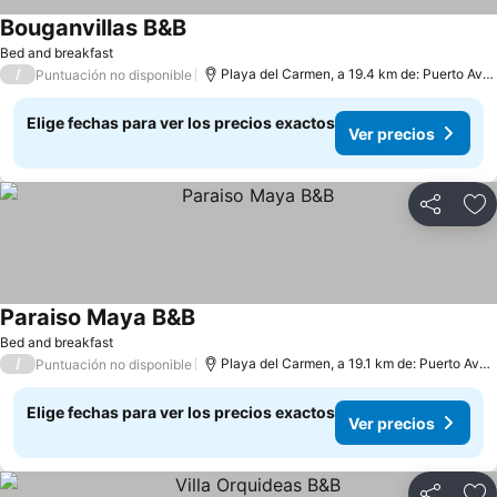
Bouganvillas B&B
Bed and breakfast
/
Playa del Carmen, a 19.4 km de: Puerto Aventuras
Puntuación no disponible
Elige fechas para ver los precios exactos
Ver precios
Compartir
Ag
Paraiso Maya B&B
Bed and breakfast
/
Playa del Carmen, a 19.1 km de: Puerto Aventuras
Puntuación no disponible
Elige fechas para ver los precios exactos
Ver precios