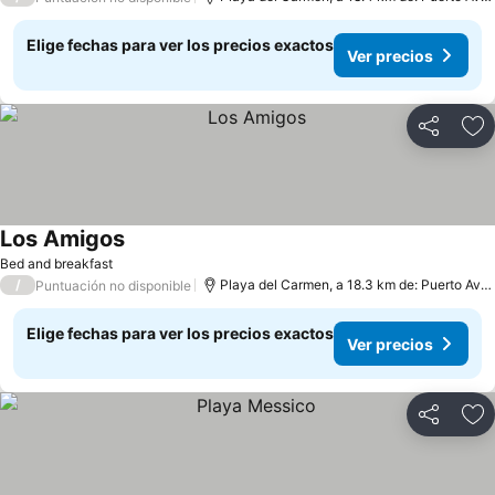
Elige fechas para ver los precios exactos
Ver precios
Compartir
Ag
Los Amigos
Bed and breakfast
/
Playa del Carmen, a 18.3 km de: Puerto Aventuras
Puntuación no disponible
Elige fechas para ver los precios exactos
Ver precios
Compartir
Ag