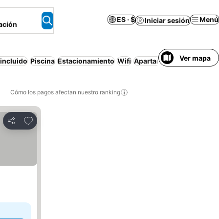
ES · $
Menú
Iniciar sesión
ación
Ver mapa
incluido
Piscina
Estacionamiento
Wifi
Apartamento amueblado
Cómo los pagos afectan nuestro ranking
Agregar a favoritos
Compartir