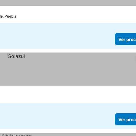
de: Puebla
Ver prec
Ver prec