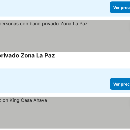
Ver prec
privado Zona La Paz
Ver precios
Ver prec