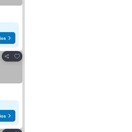
ios
Agregar a favoritos
Compartir
ios