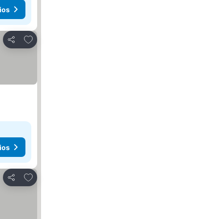
ios
Agregar a favoritos
Compartir
ios
Agregar a favoritos
Compartir