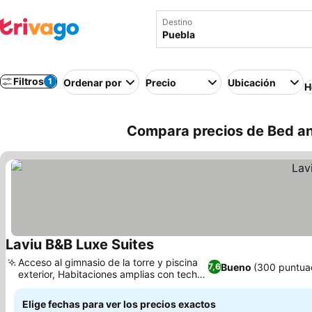
Destino
Filtros
1
Ordenar por
Precio
Ubicación
H
Compara precios de Bed an
Laviu B&B Luxe Suites
Ver precios
Acceso al gimnasio de la torre y piscina
Bueno
(300 puntua
7,6
exterior, Habitaciones amplias con techos
Ver precios
altos
Elige fechas para ver los precios exactos