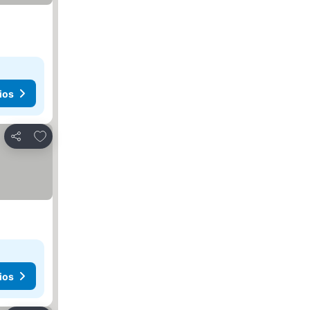
ios
Agregar a favoritos
Compartir
ios