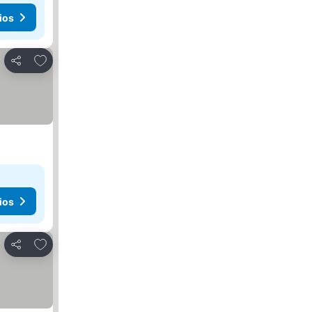
ios
Agregar a favoritos
Compartir
ios
Agregar a favoritos
Compartir