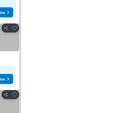
ios
Agregar a favoritos
Compartir
ios
Agregar a favoritos
Compartir