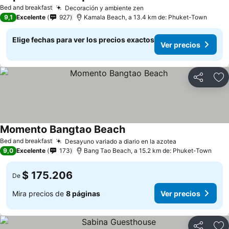
Bed and breakfast
Decoración y ambiente zen
9,1
Excelente
927
Kamala Beach, a 13.4 km de: Phuket-Town
Elige fechas para ver los precios exactos
Ver precios
Compartir
Ag
Momento Bangtao Beach
Bed and breakfast
Desayuno variado a diario en la azotea
9,0
Excelente
173
Bang Tao Beach, a 15.2 km de: Phuket-Town
$ 175.206
De
Mira precios de
8 páginas
Ver precios