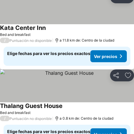
Compartir
Ag
Kata Center Inn
Bed and breakfast
/
a 11.8 km de: Centro de la ciudad
Puntuación no disponible
Elige fechas para ver los precios exactos
Ver precios
Compartir
Ag
Thalang Guest House
Bed and breakfast
/
a 0.8 km de: Centro de la ciudad
Puntuación no disponible
Elige fechas para ver los precios exactos