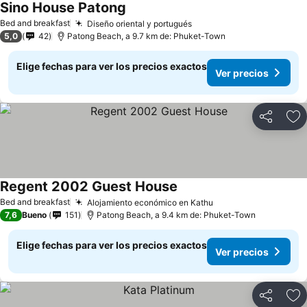
Sino House Patong
Bed and breakfast
Diseño oriental y portugués
5,0
42
Patong Beach, a 9.7 km de: Phuket-Town
Elige fechas para ver los precios exactos
Ver precios
Compartir
Ag
Regent 2002 Guest House
Bed and breakfast
Alojamiento económico en Kathu
7,6
Bueno
151
Patong Beach, a 9.4 km de: Phuket-Town
Elige fechas para ver los precios exactos
Ver precios
Compartir
Ag