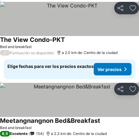
Compartir
Ag
The View Condo-PKT
Bed and breakfast
/
a 2.0 km de: Centro de la ciudad
Puntuación no disponible
Elige fechas para ver los precios exactos
Ver precios
Compartir
Ag
Meetangnangnon Bed&Breakfast
Bed and breakfast
8,5
Excelente
154
a 2.3 km de: Centro de la ciudad