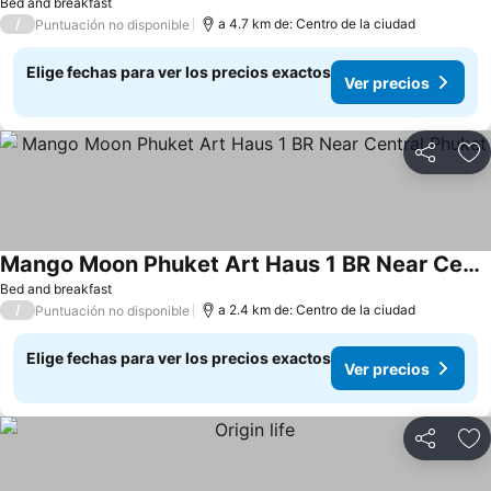
Bed and breakfast
/
a 4.7 km de: Centro de la ciudad
Puntuación no disponible
Elige fechas para ver los precios exactos
Ver precios
Compartir
Ag
Mango Moon Phuket Art Haus 1 BR Near Central Phuket
Bed and breakfast
/
a 2.4 km de: Centro de la ciudad
Puntuación no disponible
Elige fechas para ver los precios exactos
Ver precios
Compartir
Ag