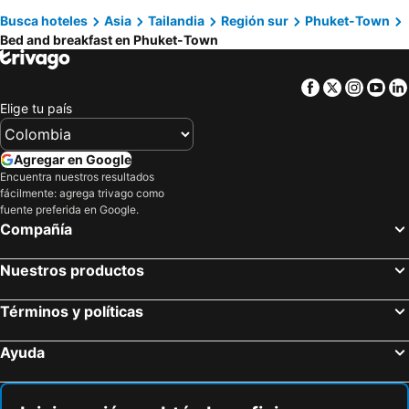
Busca hoteles
Asia
Tailandia
Región sur
Phuket-Town
Pilai Beach, bed and breakfasts
Kata Noi Beach, bed and breakfasts
Bed and breakfast en Phuket-Town
Nai Yang Beach, bed and breakfasts
Facebook
Twitter
Insta
Yo
Elige tu país
Agregar en Google
Encuentra nuestros resultados
fácilmente: agrega trivago como
fuente preferida en Google.
Compañía
Nuestros productos
Términos y políticas
Ayuda