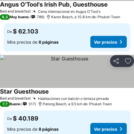
Angus O'Tool's Irish Pub, Guesthouse
Bed and breakfast
Cena internacional en Augus O'Tool's
8,3
Muy bueno
786
Karon Beach, a 10.8 km de: Phuket-Town
$ 62.103
De
Mira precios de
6 páginas
Ver precios
Compartir
Ag
Star Guesthouse
Bed and breakfast
Habitaciones con balcón o terraza privada
7,7
Bueno
317
Patong Beach, a 9.5 km de: Phuket-Town
$ 40.189
De
Mira precios de
8 páginas
Ver precios