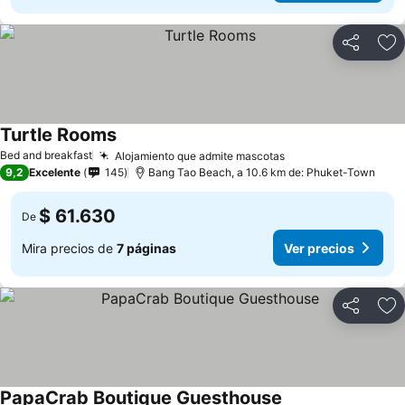
Compartir
Ag
Turtle Rooms
Bed and breakfast
Alojamiento que admite mascotas
9,2
Excelente
145
Bang Tao Beach, a 10.6 km de: Phuket-Town
$ 61.630
De
Mira precios de
7 páginas
Ver precios
Compartir
Ag
PapaCrab Boutique Guesthouse