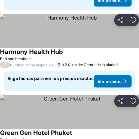
Ver precios
Compartir
Ag
Harmony Health Hub
Bed and breakfast
/
a 2.0 km de: Centro de la ciudad
Puntuación no disponible
Elige fechas para ver los precios exactos
Ver precios
Compartir
Ag
Green Gen Hotel Phuket