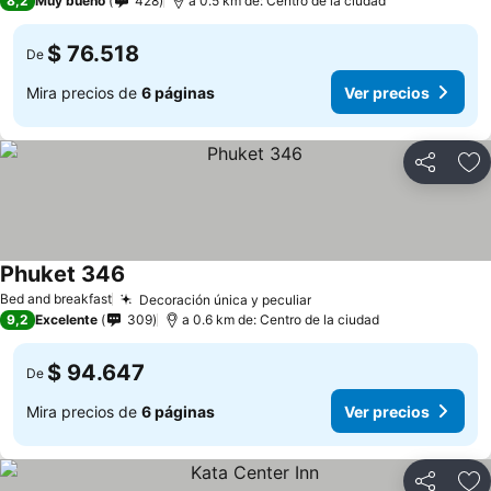
8,2
Muy bueno
428
a 0.5 km de: Centro de la ciudad
$ 76.518
De
Mira precios de
6 páginas
Ver precios
Compartir
Ag
Phuket 346
Bed and breakfast
Decoración única y peculiar
9,2
Excelente
309
a 0.6 km de: Centro de la ciudad
$ 94.647
De
Mira precios de
6 páginas
Ver precios