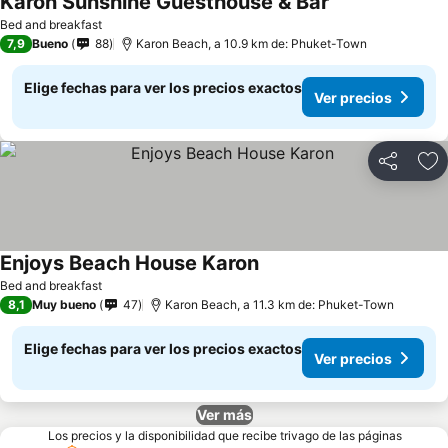
Karon Sunshine Guesthouse & Bar
Bed and breakfast
7,9
Bueno
88
Karon Beach, a 10.9 km de: Phuket-Town
Elige fechas para ver los precios exactos
Ver precios
Compartir
Ag
Enjoys Beach House Karon
Bed and breakfast
8,1
Muy bueno
47
Karon Beach, a 11.3 km de: Phuket-Town
Elige fechas para ver los precios exactos
Ver precios
Ver más
Los precios y la disponibilidad que recibe trivago de las páginas