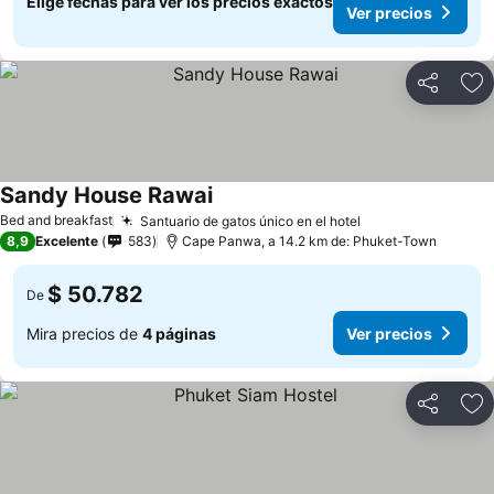
Elige fechas para ver los precios exactos
Ver precios
Compartir
Ag
Sandy House Rawai
Bed and breakfast
Santuario de gatos único en el hotel
8,9
Excelente
583
Cape Panwa, a 14.2 km de: Phuket-Town
$ 50.782
De
Mira precios de
4 páginas
Ver precios
Compartir
Ag