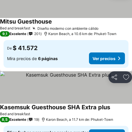
Mitsu Guesthouse
Bed and breakfast
Diseño moderno con ambiente cálido
9,1
Excelente
201
Karon Beach, a 10.6 km de: Phuket-Town
$ 41.572
De
Mira precios de
6 páginas
Ver precios
Compartir
Ag
Kasemsuk Guesthouse SHA Extra plus
Bed and breakfast
8,5
Excelente
19
Karon Beach, a 11.7 km de: Phuket-Town