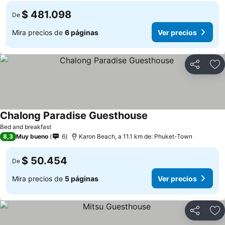
$ 481.098
De
Mira precios de
6 páginas
Ver precios
Compartir
Ag
Chalong Paradise Guesthouse
Bed and breakfast
8,3
Muy bueno
6
Karon Beach, a 11.1 km de: Phuket-Town
$ 50.454
De
Mira precios de
5 páginas
Ver precios
Compartir
Ag