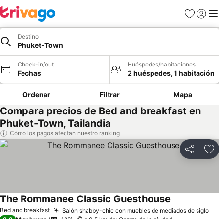
Favoritos
Iniciar 
Me
Destino
Phuket-Town
Check-in/out
Huéspedes/habitaciones
Fechas
2 huéspedes, 1 habitación
Ordenar
Filtrar
Mapa
Compara precios de Bed and breakfast en
Phuket-Town, Tailandia
Cómo los pagos afectan nuestro ranking
Compartir
Ag
The Rommanee Classic Guesthouse
Bed and breakfast
Salón shabby-chic con muebles de mediados de siglo