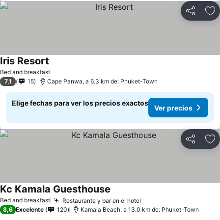
Compartir
Ag
Iris Resort
Bed and breakfast
7,1
15
Cape Panwa, a 6.3 km de: Phuket-Town
Elige fechas para ver los precios exactos
Ver precios
Compartir
Ag
Kc Kamala Guesthouse
Bed and breakfast
Restaurante y bar en el hotel
8,6
Excelente
120
Kamala Beach, a 13.0 km de: Phuket-Town