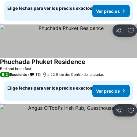
Elige fechas para ver los precios exactos
Ver precios
Compartir
Ag
Phuchada Phuket Residence
Bed and breakfast
9,2
Excelente
11
a 22.6 km de: Centro de la ciudad
Elige fechas para ver los precios exactos
Ver precios
Compartir
Ag