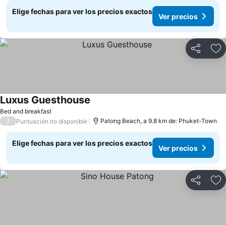
Elige fechas para ver los precios exactos
Ver precios
Compartir
Ag
Luxus Guesthouse
Bed and breakfast
/
Patong Beach, a 9.8 km de: Phuket-Town
Puntuación no disponible
Elige fechas para ver los precios exactos
Ver precios
Compartir
Ag