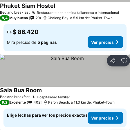
Phuket Siam Hostel
Bed and breakfast
Restaurante con comida tailandesa e internacional
8,4
Muy bueno
29
Chalong Bay, a 5.9 km de: Phuket-Town
$ 86.420
De
Mira precios de
5 páginas
Ver precios
Compartir
Ag
Sala Bua Room
Bed and breakfast
Hospitalidad familiar
9,2
Excelente
402
Karon Beach, a 11.3 km de: Phuket-Town
Elige fechas para ver los precios exactos
Ver precios