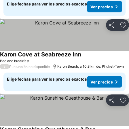
Elige fechas para ver los precios exactos
Ver precios
Compartir
Ag
Karon Cove at Seabreeze Inn
Bed and breakfast
/
Karon Beach, a 10.8 km de: Phuket-Town
Puntuación no disponible
Elige fechas para ver los precios exactos
Ver precios
Compartir
Ag