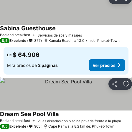
Compartir
Ag
Sabina Guesthouse
Bed and breakfast
Servicios de spa y masajes
8,5
Excelente
377
Kamala Beach, a 13.0 km de: Phuket-Town
$ 64.906
De
Mira precios de
3 páginas
Ver precios
Compartir
Ag
Dream Sea Pool Villa
Bed and breakfast
Villas aisladas con piscina privada frente a la playa
9,5
Excelente
965
Cape Panwa, a 8.2 km de: Phuket-Town