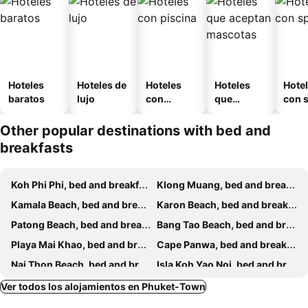
Hoteles
Hoteles de
Hoteles
Hoteles
Hote
baratos
lujo
con
que
con 
piscina
aceptan
mascotas
Other popular destinations with bed and
breakfasts
Koh Phi Phi, bed and breakfasts
Klong Muang, bed and breakfasts
Kamala Beach, bed and breakfasts
Karon Beach, bed and breakfasts
Patong Beach, bed and breakfasts
Bang Tao Beach, bed and breakfasts
Playa Mai Khao, bed and breakfasts
Cape Panwa, bed and breakfasts
Nai Thon Beach, bed and breakfasts
Isla Koh Yao Noi, bed and breakfasts
Kata Beach, bed and breakfasts
Chalong Bay, bed and breakfasts
Ver todos los alojamientos en Phuket-Town
Playa Rawai, bed and breakfasts
Koh Yao Yai, bed and breakfasts