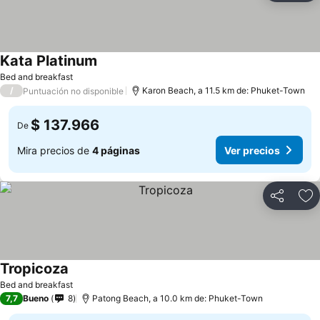
Kata Platinum
Bed and breakfast
/
Karon Beach, a 11.5 km de: Phuket-Town
Puntuación no disponible
$ 137.966
De
Mira precios de
4 páginas
Ver precios
Compartir
Ag
Tropicoza
Bed and breakfast
7,7
Bueno
8
Patong Beach, a 10.0 km de: Phuket-Town