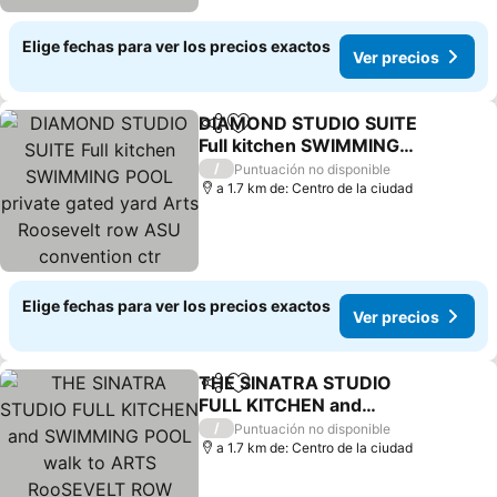
Elige fechas para ver los precios exactos
Ver precios
DIAMOND STUDIO SUITE
Compartir
Agregar a favoritos
Full kitchen SWIMMING
POOL private gated yard
/
Puntuación no disponible
Arts Roosevelt row ASU
a 1.7 km de: Centro de la ciudad
convention ctr stadiums
airport Downtown Phx
Elige fechas para ver los precios exactos
Ver precios
THE SINATRA STUDIO
Compartir
Agregar a favoritos
FULL KITCHEN and
SWIMMING POOL walk to
/
Puntuación no disponible
ARTS RooSEVELT ROW
a 1.7 km de: Centro de la ciudad
CONVENTION CENTER
ASU DOWNTOWN