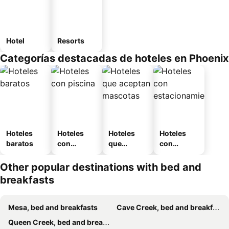
Hotel
Resorts
Categorías destacadas de hoteles en Phoenix
Hoteles
Hoteles
Hoteles
Hoteles
baratos
con
que
con
piscina
aceptan
estaciona
mascotas
miento
Other popular destinations with bed and
breakfasts
Mesa, bed and breakfasts
Cave Creek, bed and breakfasts
Queen Creek, bed and breakfasts