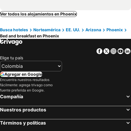
Ver todos los alojamientos en Phoenix
Busca hoteles
Norteamérica
EE. UU.
Arizona
Phoenix
Bed and breakfast en Phoenix
Facebook
Twitter
Insta
Yo
Elige tu país
Agregar en Google
Encuentra nuestros resultados
fácilmente: agrega trivago como
fuente preferida en Google.
Compañía
Nuestros productos
Términos y políticas