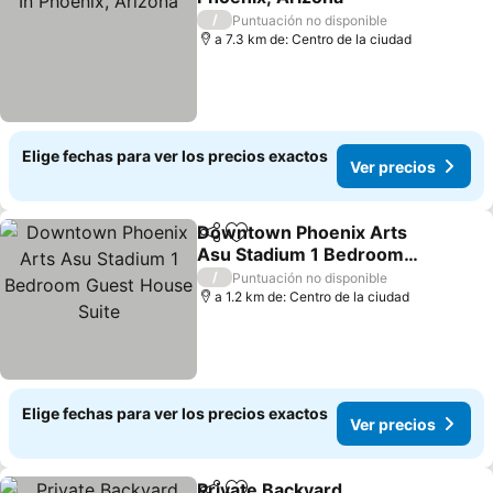
/
Puntuación no disponible
a 7.3 km de: Centro de la ciudad
Elige fechas para ver los precios exactos
Ver precios
Downtown Phoenix Arts
Compartir
Agregar a favoritos
Asu Stadium 1 Bedroom
Guest House Suite
/
Puntuación no disponible
a 1.2 km de: Centro de la ciudad
Elige fechas para ver los precios exactos
Ver precios
Private Backyard