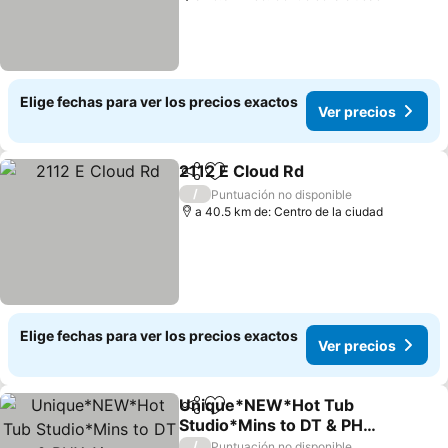
Elige fechas para ver los precios exactos
Ver precios
2112 E Cloud Rd
Compartir
Agregar a favoritos
/
Puntuación no disponible
a 40.5 km de: Centro de la ciudad
Elige fechas para ver los precios exactos
Ver precios
Unique*NEW*Hot Tub
Compartir
Agregar a favoritos
Studio*Mins to DT & PHX
Airport
/
Puntuación no disponible