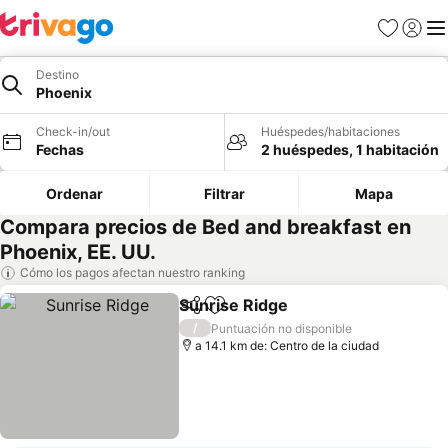
Favoritos
Iniciar 
Me
Destino
Phoenix
Check-in/out
Huéspedes/habitaciones
Fechas
2 huéspedes, 1 habitación
Ordenar
Filtrar
Mapa
Compara precios de Bed and breakfast en
Phoenix, EE. UU.
Cómo los pagos afectan nuestro ranking
Sunrise Ridge
Compartir
Agregar a favoritos
/
Puntuación no disponible
a 14.1 km de: Centro de la ciudad