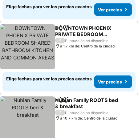
Elige fechas para ver los precios exactos
Ver precios
DOWNTOWN PHOENIX
Compartir
Agregar a favoritos
PRIVATE BEDROOM
SHARED BATHROOM
/
Puntuación no disponible
KITCHEN AND COMMON
a 1.7 km de: Centro de la ciudad
AREAS
Elige fechas para ver los precios exactos
Ver precios
Nubian Family ROOTS bed
Compartir
Agregar a favoritos
& breakfast
/
Puntuación no disponible
a 10.7 km de: Centro de la ciudad