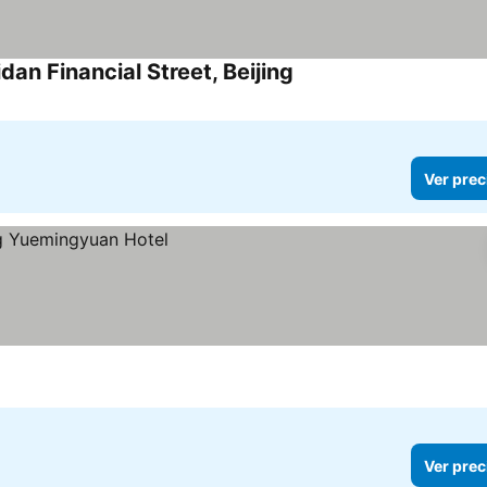
dan Financial Street, Beijing
Ver precios
Ver prec
Ver prec