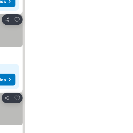
ios
Agregar a favoritos
Compartir
ios
Agregar a favoritos
Compartir