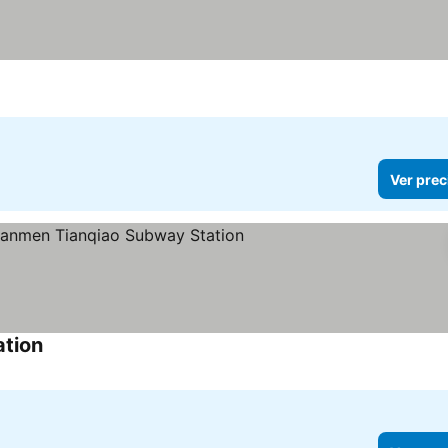
Ver prec
ation
Ver precios