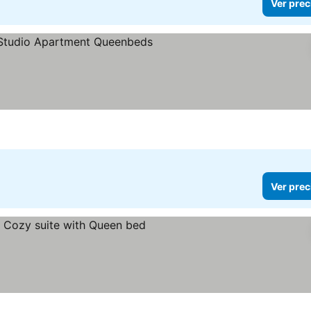
Ver prec
r precios
Ver prec
ecios