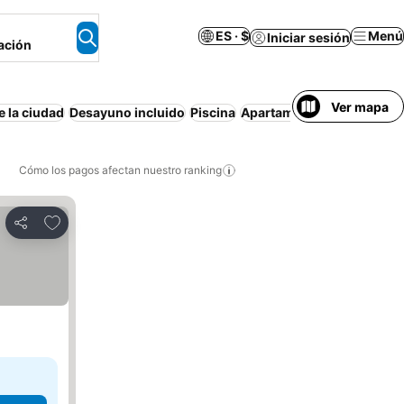
ES · $
Menú
Iniciar sesión
ación
Ver mapa
e la ciudad
Desayuno incluido
Piscina
Apartamento amueblado
Cómo los pagos afectan nuestro ranking
Agregar a favoritos
Compartir