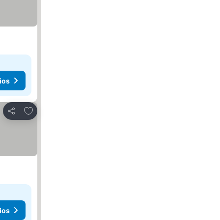
ios
Agregar a favoritos
Compartir
ios