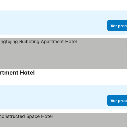
Ver prec
rtment Hotel
Ver precios
Ver prec