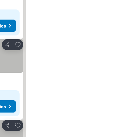
ios
Agregar a favoritos
Compartir
ios
Agregar a favoritos
Compartir