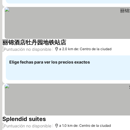
丽锦酒店牡丹园地铁站店
Ver precios
Puntuación no disponible
/
a 2.0 km de: Centro de la ciudad
Elige fechas para ver los precios exactos
Splendid suites
Ver precios
Puntuación no disponible
/
a 1.0 km de: Centro de la ciudad