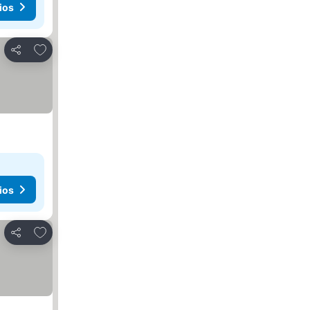
ios
Agregar a favoritos
Compartir
ios
Agregar a favoritos
Compartir