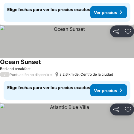
Elige fechas para ver los precios exactos
Ver precios
Compartir
Ag
Ocean Sunset
Bed and breakfast
/
a 2.6 km de: Centro de la ciudad
Puntuación no disponible
Elige fechas para ver los precios exactos
Ver precios
Compartir
Ag