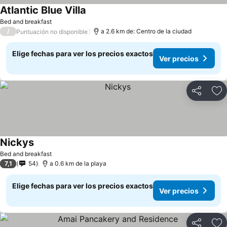
Atlantic Blue Villa
Bed and breakfast
/
a 2.6 km de: Centro de la ciudad
Puntuación no disponible
Elige fechas para ver los precios exactos
Ver precios
Compartir
Ag
Nickys
Bed and breakfast
7,1
54
a 0.6 km de la playa
Elige fechas para ver los precios exactos
Ver precios