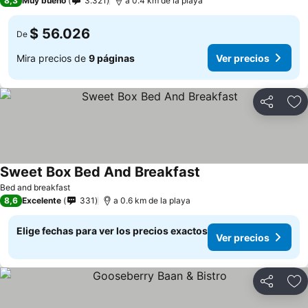
8,3
Muy bueno
3.321
a 0.4 km de la playa
$ 56.026
De
Mira precios de
9 páginas
Ver precios
Compartir
Ag
Sweet Box Bed And Breakfast
Bed and breakfast
8,6
Excelente
331
a 0.6 km de la playa
Elige fechas para ver los precios exactos
Ver precios
Compartir
Ag