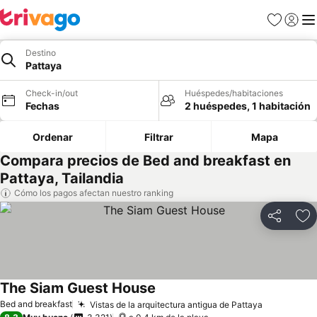
Favoritos
Iniciar 
Me
Destino
Pattaya
Check-in/out
Huéspedes/habitaciones
Fechas
2 huéspedes, 1 habitación
Ordenar
Filtrar
Mapa
Compara precios de Bed and breakfast en
Pattaya, Tailandia
Cómo los pagos afectan nuestro ranking
Compartir
Ag
The Siam Guest House
Bed and breakfast
Vistas de la arquitectura antigua de Pattaya