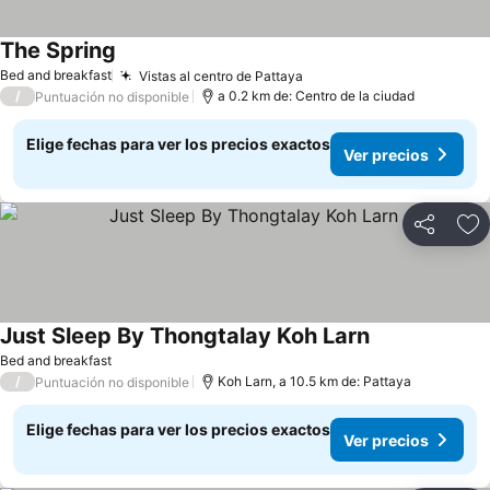
The Spring
Bed and breakfast
Vistas al centro de Pattaya
/
a 0.2 km de: Centro de la ciudad
Puntuación no disponible
Elige fechas para ver los precios exactos
Ver precios
Compartir
Ag
Just Sleep By Thongtalay Koh Larn
Bed and breakfast
/
Koh Larn, a 10.5 km de: Pattaya
Puntuación no disponible
Elige fechas para ver los precios exactos
Ver precios