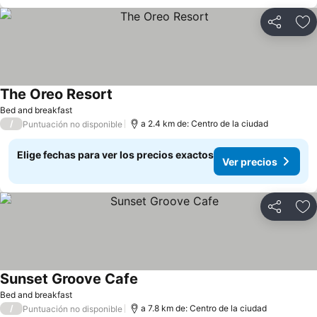
Compartir
Ag
The Oreo Resort
Bed and breakfast
/
a 2.4 km de: Centro de la ciudad
Puntuación no disponible
Elige fechas para ver los precios exactos
Ver precios
Compartir
Ag
Sunset Groove Cafe
Bed and breakfast
/
a 7.8 km de: Centro de la ciudad
Puntuación no disponible