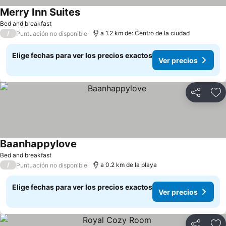
Merry Inn Suites
Bed and breakfast
/
a 1.2 km de: Centro de la ciudad
Puntuación no disponible
Elige fechas para ver los precios exactos
Ver precios
Compartir
Ag
Baanhappylove
Bed and breakfast
/
a 0.2 km de la playa
Puntuación no disponible
Elige fechas para ver los precios exactos
Ver precios