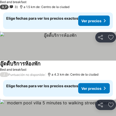
Bed and breakfast
3,7
3
a 1.5 km de: Centro de la ciudad
Elige fechas para ver los precios exactos
Ver precios
Compartir
Ag
อู๊ดดี้บริการห้องพัก
Bed and breakfast
/
a 4.3 km de: Centro de la ciudad
Puntuación no disponible
Elige fechas para ver los precios exactos
Ver precios
Compartir
Ag