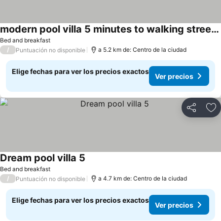
modern pool villa 5 minutes to walking street & beach
Bed and breakfast
/
a 5.2 km de: Centro de la ciudad
Puntuación no disponible
Elige fechas para ver los precios exactos
Ver precios
Compartir
Ag
Dream pool villa 5
Bed and breakfast
/
a 4.7 km de: Centro de la ciudad
Puntuación no disponible
Elige fechas para ver los precios exactos
Ver precios