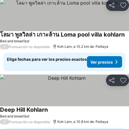
Compartir
Ag
โลมา พูลวิลล่า เกาะล้าน Loma pool villa kohlarn
Bed and breakfast
/
Koh Larn, a 10.2 km de: Pattaya
Puntuación no disponible
Elige fechas para ver los precios exactos
Ver precios
Compartir
Ag
Deep Hill Kohlarn
Bed and breakfast
/
Koh Larn, a 10.8 km de: Pattaya
Puntuación no disponible