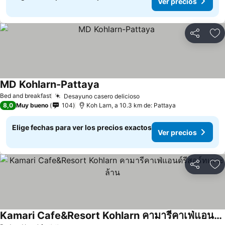
Ver precios
Compartir
Ag
MD Kohlarn-Pattaya
Bed and breakfast
Desayuno casero delicioso
8,0
Muy bueno
104
Koh Larn, a 10.3 km de: Pattaya
Elige fechas para ver los precios exactos
Ver precios
Compartir
Ag
Kamari Cafe&Resort Kohlarn คามารีคาเฟ่แอนด์รีสอร์ทเกาะล้าน