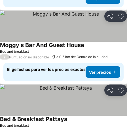
Compartir
Ag
Moggy s Bar And Guest House
Bed and breakfast
/
a 0.5 km de: Centro de la ciudad
Puntuación no disponible
Elige fechas para ver los precios exactos
Ver precios
Compartir
Ag
Bed & Breakfast Pattaya
Bed and breakfast