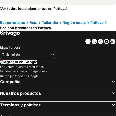
Ver todos los alojamientos en Pattaya
Busca hoteles
Asia
Tailandia
Región oeste
Pattaya
Bed and breakfast en Pattaya
Facebook
Twitter
Insta
Yo
Elige tu país
Agregar en Google
Encuentra nuestros resultados
fácilmente: agrega trivago como
fuente preferida en Google.
Compañía
Nuestros productos
Términos y políticas