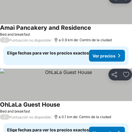
Compartir
Ag
Amai Pancakery and Residence
Bed and breakfast
/
a 0.9 km de: Centro de la ciudad
Puntuación no disponible
Elige fechas para ver los precios exactos
Ver precios
Compartir
Ag
OhLaLa Guest House
Bed and breakfast
/
a 0.1 km de: Centro de la ciudad
Puntuación no disponible
Elige fechas para ver los precios exactos