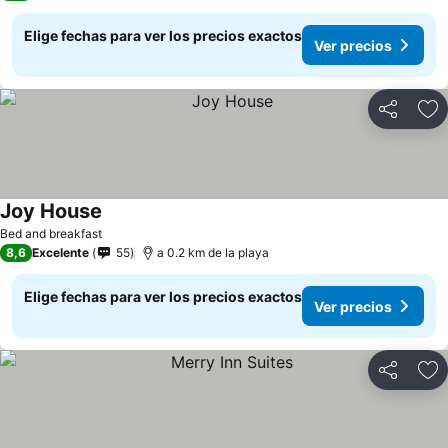
Elige fechas para ver los precios exactos
Ver precios
Compartir
Ag
Joy House
Bed and breakfast
8,6
Excelente
55
a 0.2 km de la playa
Elige fechas para ver los precios exactos
Ver precios
Compartir
Ag