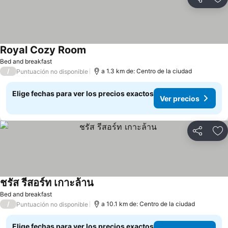
Compartir
Ag
Royal Cozy Room
Bed and breakfast
/
a 1.3 km de: Centro de la ciudad
Puntuación no disponible
Elige fechas para ver los precios exactos
Ver precios
Compartir
Ag
ชรัส รีสอร์ท เกาะล้าน
Bed and breakfast
/
a 10.1 km de: Centro de la ciudad
Puntuación no disponible
Elige fechas para ver los precios exactos