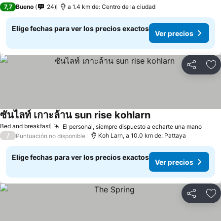
7,7
Bueno
24
a 1.4 km de: Centro de la ciudad
Elige fechas para ver los precios exactos
Ver precios
Compartir
Ag
ซันไลท์ เกาะล้าน sun rise kohlarn
Bed and breakfast
El personal, siempre dispuesto a echarte una mano
/
Koh Larn, a 10.0 km de: Pattaya
Puntuación no disponible
Elige fechas para ver los precios exactos
Ver precios
Compartir
Ag