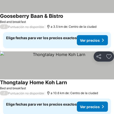
Gooseberry Baan & Bistro
Bed and breakfast
/
a 3.5 km de: Centro de la ciudad
Puntuación no disponible
Elige fechas para ver los precios exactos
Ver precios
Compartir
Ag
Thongtalay Home Koh Larn
Bed and breakfast
/
a 10.6 km de: Centro de la ciudad
Puntuación no disponible
Elige fechas para ver los precios exactos
Ver precios