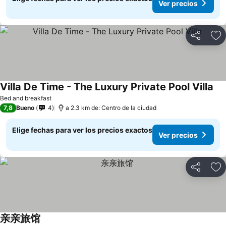
Ver precios
Compartir
Ag
Villa De Time - The Luxury Private Pool Villa
Bed and breakfast
7,8
Bueno
4
a 2.3 km de: Centro de la ciudad
Elige fechas para ver los precios exactos
Ver precios
Compartir
Ag
亲亲旅馆