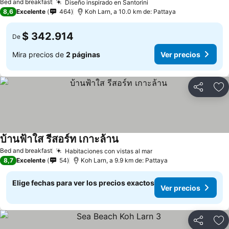
Bed and breakfast
Diseño inspirado en Santorini
8,6
Excelente
464
Koh Larn, a 10.0 km de: Pattaya
$ 342.914
De
Mira precios de
2 páginas
Ver precios
Compartir
Ag
บ้านฟ้าใส รีสอร์ท เกาะล้าน
Bed and breakfast
Habitaciones con vistas al mar
8,7
Excelente
54
Koh Larn, a 9.9 km de: Pattaya
Elige fechas para ver los precios exactos
Ver precios
Compartir
Ag