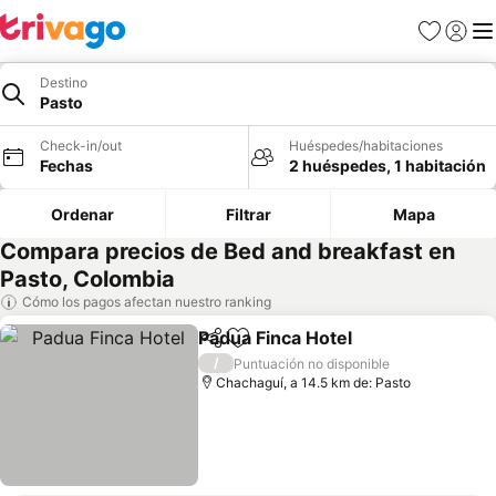
Favoritos
Iniciar 
Me
Destino
Pasto
Check-in/out
Huéspedes/habitaciones
Fechas
2 huéspedes, 1 habitación
Ordenar
Filtrar
Mapa
Compara precios de Bed and breakfast en
Pasto, Colombia
Cómo los pagos afectan nuestro ranking
Padua Finca Hotel
Compartir
Agregar a favoritos
Ver prec
/
Puntuación no disponible
Chachaguí, a 14.5 km de: Pasto