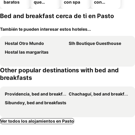
baratos
que
con spa
con
aceptan
estaciona
mascotas
miento
Bed and breakfast cerca de ti en Pasto
También te pueden interesar estos hoteles...
Hostal Otro Mundo
Slh Boutique Guesthouse
Hostal las margaritas
Other popular destinations with bed and
breakfasts
Providencia, bed and breakfasts
Chachaguí, bed and breakfasts
Sibundoy, bed and breakfasts
Ver todos los alojamientos en Pasto