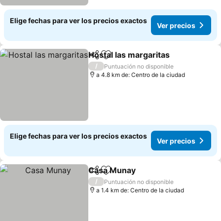
Elige fechas para ver los precios exactos
Ver precios
Hostal las margaritas
Compartir
Agregar a favoritos
Ver p
/
Puntuación no disponible
a 4.8 km de: Centro de la ciudad
Elige fechas para ver los precios exactos
Ver precios
Casa Munay
Compartir
Agregar a favoritos
Ver precios
/
Puntuación no disponible
a 1.4 km de: Centro de la ciudad