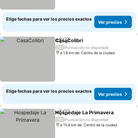
Elige fechas para ver los precios exactos
Ver precios
CasaColibri
Compartir
Agregar a favoritos
Ver precios
/
Puntuación no disponible
a 1.8 km de: Centro de la ciudad
Elige fechas para ver los precios exactos
Ver precios
Hospedaje La Primavera
Compartir
Agregar a favoritos
Ve
/
Puntuación no disponible
a 15.6 km de: Centro de la ciudad