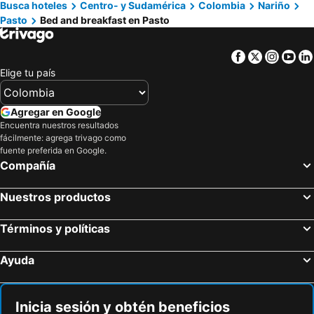
Busca hoteles
Centro- y Sudamérica
Colombia
Nariño
Pasto
Bed and breakfast en Pasto
Facebook
Twitter
Insta
Yo
Elige tu país
Agregar en Google
Encuentra nuestros resultados
fácilmente: agrega trivago como
fuente preferida en Google.
Compañía
Nuestros productos
Términos y políticas
Ayuda
Inicia sesión y obtén beneficios