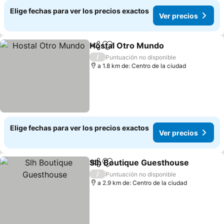
Elige fechas para ver los precios exactos
Ver precios
Hostal Otro Mundo
Compartir
Agregar a favoritos
Ver pre
/
Puntuación no disponible
a 1.8 km de: Centro de la ciudad
Elige fechas para ver los precios exactos
Ver precios
Slh Boutique Guesthouse
Compartir
Agregar a favoritos
/
Puntuación no disponible
a 2.9 km de: Centro de la ciudad