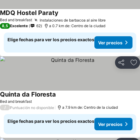
MDQ Hostel Paraty
Bed and breakfast
Instalaciones de barbacoa al aire libre
8,5
Excelente
62
a 0.7 km de: Centro de la ciudad
Elige fechas para ver los precios exactos
Ver precios
Compartir
Ag
Quinta da Floresta
Bed and breakfast
/
a 7.9 km de: Centro de la ciudad
Puntuación no disponible
Elige fechas para ver los precios exactos
Ver precios