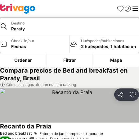
Favoritos
Iniciar 
Me
Destino
Paraty
Check-in/out
Huéspedes/habitaciones
Fechas
2 huéspedes, 1 habitación
Ordenar
Filtrar
Mapa
Compara precios de Bed and breakfast en
Paraty, Brasil
Cómo los pagos afectan nuestro ranking
Compartir
Ag
Recanto da Praia
Bed and breakfast
Entorno de jardín tropical exuberante