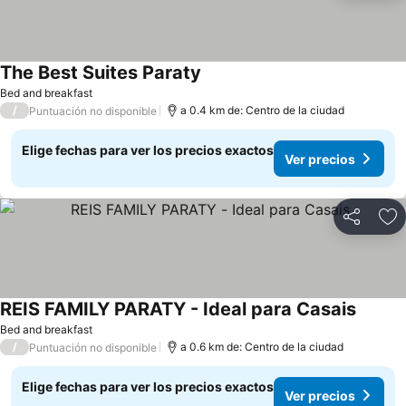
The Best Suites Paraty
Bed and breakfast
/
a 0.4 km de: Centro de la ciudad
Puntuación no disponible
Elige fechas para ver los precios exactos
Ver precios
Compartir
Ag
REIS FAMILY PARATY - Ideal para Casais
Bed and breakfast
/
a 0.6 km de: Centro de la ciudad
Puntuación no disponible
Elige fechas para ver los precios exactos
Ver precios