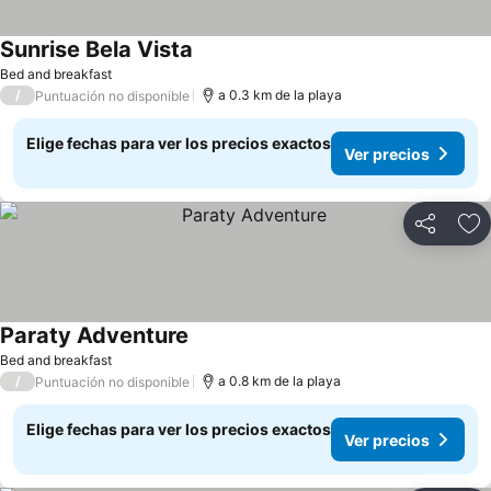
Sunrise Bela Vista
Bed and breakfast
/
a 0.3 km de la playa
Puntuación no disponible
Elige fechas para ver los precios exactos
Ver precios
Compartir
Ag
Paraty Adventure
Bed and breakfast
/
a 0.8 km de la playa
Puntuación no disponible
Elige fechas para ver los precios exactos
Ver precios