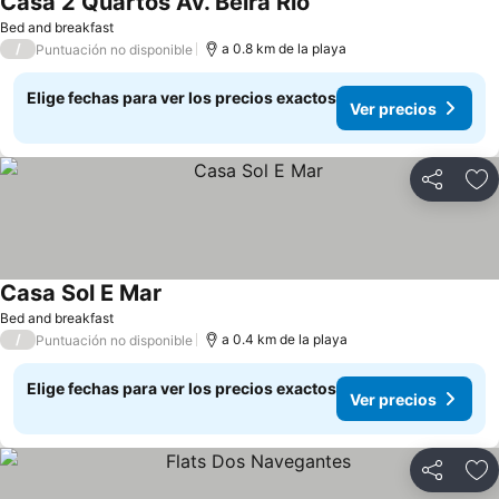
Casa 2 Quartos Av. Beira Rio
Bed and breakfast
/
a 0.8 km de la playa
Puntuación no disponible
Elige fechas para ver los precios exactos
Ver precios
Compartir
Ag
Casa Sol E Mar
Bed and breakfast
/
a 0.4 km de la playa
Puntuación no disponible
Elige fechas para ver los precios exactos
Ver precios
Compartir
Ag