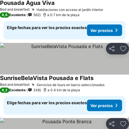
Pousada Água Viva
Bed and breakfast
Habitaciones con acceso al jardín interior
8,6
Excelente
562
a 0.7 km de la playa
Elige fechas para ver los precios exactos
Ver precios
Compartir
Ag
SunriseBelaVista Pousada e Flats
Bed and breakfast
Servicios de tours en barco seleccionados
9,2
Excelente
248
a 0.4 km de la playa
Elige fechas para ver los precios exactos
Ver precios
Compartir
Ag