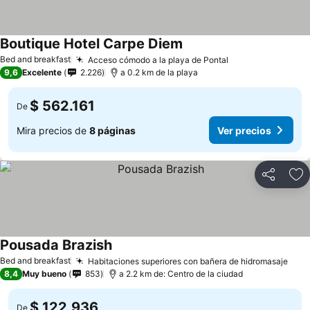
Boutique Hotel Carpe Diem
Bed and breakfast
Acceso cómodo a la playa de Pontal
9,6
Excelente
2.226
a 0.2 km de la playa
$ 562.161
De
Mira precios de
8 páginas
Ver precios
Compartir
Ag
Pousada Brazish
Bed and breakfast
Habitaciones superiores con bañera de hidromasaje
8,4
Muy bueno
853
a 2.2 km de: Centro de la ciudad
$ 122.936
De