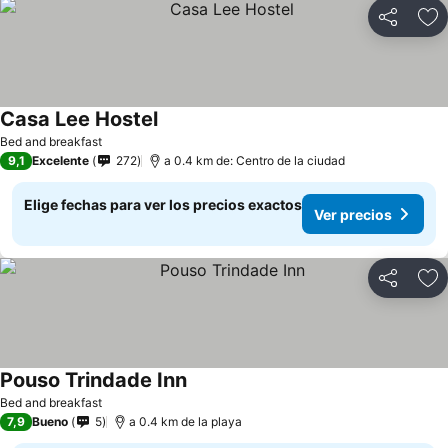
Compartir
Ag
Casa Lee Hostel
Bed and breakfast
9,1
Excelente
272
a 0.4 km de: Centro de la ciudad
Elige fechas para ver los precios exactos
Ver precios
Compartir
Ag
Pouso Trindade Inn
Bed and breakfast
7,9
Bueno
5
a 0.4 km de la playa