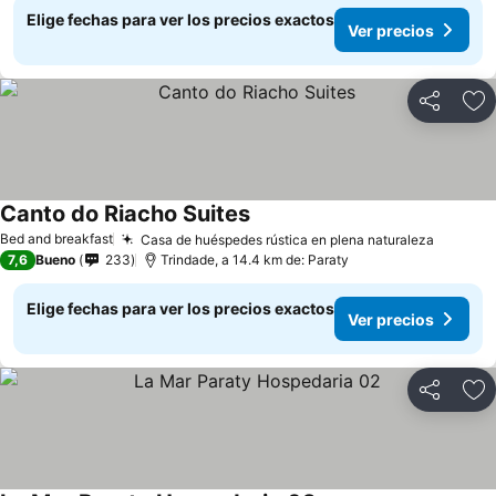
Elige fechas para ver los precios exactos
Ver precios
Compartir
Ag
Canto do Riacho Suites
Bed and breakfast
Casa de huéspedes rústica en plena naturaleza
7,6
Bueno
233
Trindade, a 14.4 km de: Paraty
Elige fechas para ver los precios exactos
Ver precios
Compartir
Ag