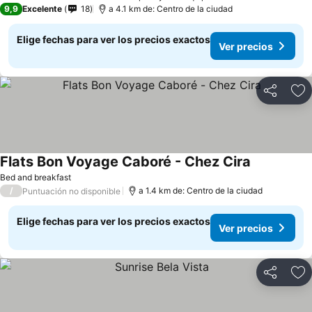
9,9
Excelente
18
a 4.1 km de: Centro de la ciudad
Elige fechas para ver los precios exactos
Ver precios
Compartir
Ag
Flats Bon Voyage Caboré - Chez Cira
Bed and breakfast
/
a 1.4 km de: Centro de la ciudad
Puntuación no disponible
Elige fechas para ver los precios exactos
Ver precios
Compartir
Ag