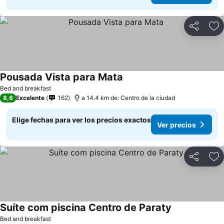
Compartir
Ag
Pousada Vista para Mata
Bed and breakfast
8,6
Excelente
162
a 14.4 km de: Centro de la ciudad
Elige fechas para ver los precios exactos
Ver precios
Compartir
Ag
Suíte com piscina Centro de Paraty
Bed and breakfast