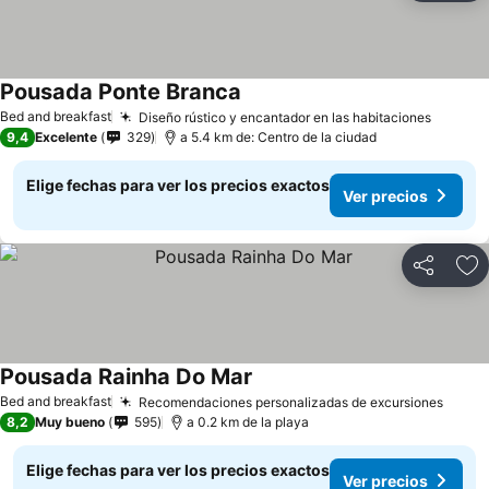
Pousada Ponte Branca
Bed and breakfast
Diseño rústico y encantador en las habitaciones
9,4
Excelente
329
a 5.4 km de: Centro de la ciudad
Elige fechas para ver los precios exactos
Ver precios
Compartir
Ag
Pousada Rainha Do Mar
Bed and breakfast
Recomendaciones personalizadas de excursiones
8,2
Muy bueno
595
a 0.2 km de la playa
Elige fechas para ver los precios exactos
Ver precios