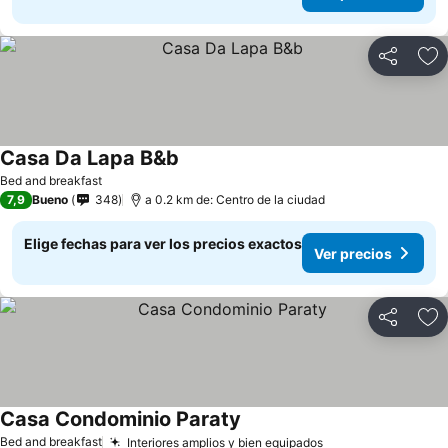
Compartir
Ag
Casa Da Lapa B&b
Bed and breakfast
7,9
Bueno
348
a 0.2 km de: Centro de la ciudad
Elige fechas para ver los precios exactos
Ver precios
Compartir
Ag
Casa Condominio Paraty
Bed and breakfast
Interiores amplios y bien equipados