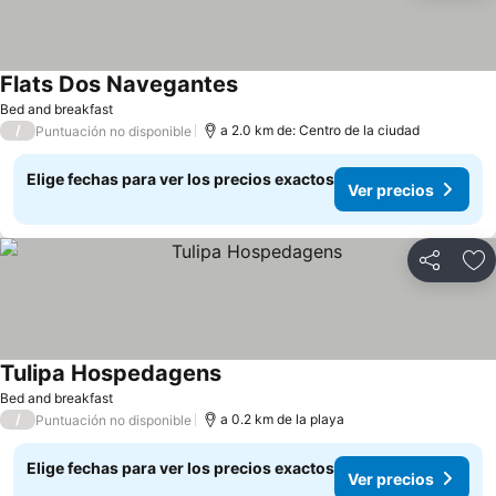
Flats Dos Navegantes
Bed and breakfast
/
a 2.0 km de: Centro de la ciudad
Puntuación no disponible
Elige fechas para ver los precios exactos
Ver precios
Compartir
Ag
Tulipa Hospedagens
Bed and breakfast
/
a 0.2 km de la playa
Puntuación no disponible
Elige fechas para ver los precios exactos
Ver precios