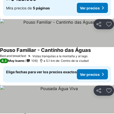
Mira precios de
5 páginas
Ver precios
Compartir
Ag
Pouso Familiar - Cantinho das Águas
Bed and breakfast
Vistas tranquilas a la montaña y al lago
8,3
Muy bueno
106
a 5.1 km de: Centro de la ciudad
Elige fechas para ver los precios exactos
Ver precios
Compartir
Ag