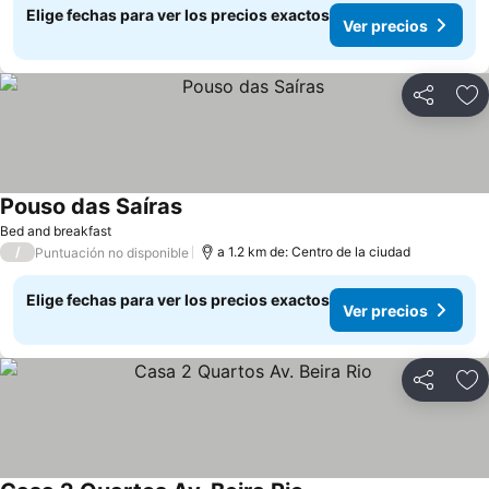
Elige fechas para ver los precios exactos
Ver precios
Compartir
Ag
Pouso das Saíras
Bed and breakfast
/
a 1.2 km de: Centro de la ciudad
Puntuación no disponible
Elige fechas para ver los precios exactos
Ver precios
Compartir
Ag