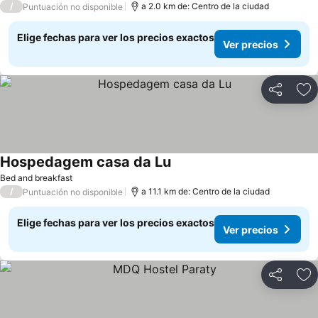
/
a 2.0 km de: Centro de la ciudad
Puntuación no disponible
Elige fechas para ver los precios exactos
Ver precios
Compartir
Ag
Hospedagem casa da Lu
Bed and breakfast
/
a 11.1 km de: Centro de la ciudad
Puntuación no disponible
Elige fechas para ver los precios exactos
Ver precios
Compartir
Ag