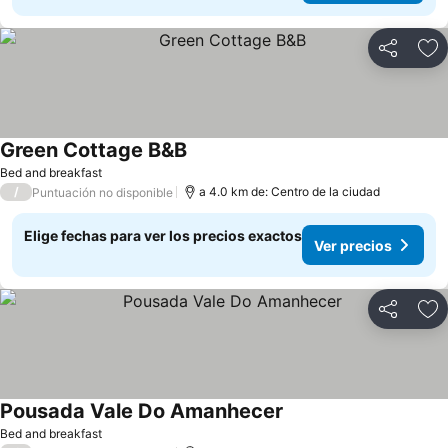
Compartir
Ag
Green Cottage B&B
Bed and breakfast
/
a 4.0 km de: Centro de la ciudad
Puntuación no disponible
Elige fechas para ver los precios exactos
Ver precios
Compartir
Ag
Pousada Vale Do Amanhecer
Bed and breakfast