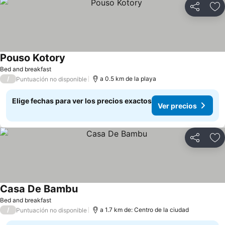
Compartir
Ag
Pouso Kotory
Bed and breakfast
/
a 0.5 km de la playa
Puntuación no disponible
Elige fechas para ver los precios exactos
Ver precios
Compartir
Ag
Casa De Bambu
Bed and breakfast
/
a 1.7 km de: Centro de la ciudad
Puntuación no disponible