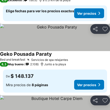
9,0
Excelente
1.603
a 0.3 km de la playa
Elige fechas para ver los precios exactos
Ver precios
Compartir
Ag
Geko Pousada Paraty
Bed and breakfast
Servicios de spa relajantes
8,3
Muy bueno
2.108
Junto a la playa
$ 148.137
De
Mira precios de
8 páginas
Ver precios
Compartir
Ag