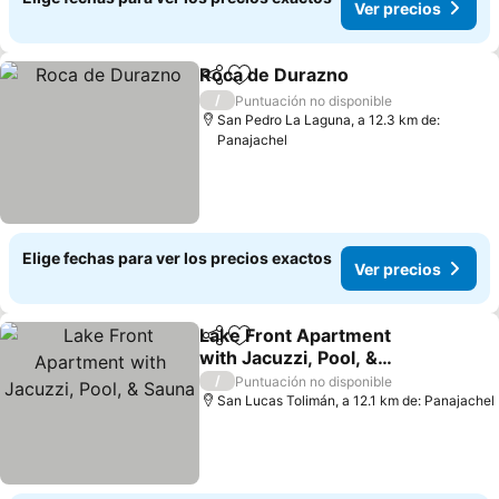
Ver precios
Roca de Durazno
Compartir
Agregar a favoritos
/
Puntuación no disponible
San Pedro La Laguna, a 12.3 km de:
Panajachel
Elige fechas para ver los precios exactos
Ver precios
Lake Front Apartment
Compartir
Agregar a favoritos
with Jacuzzi, Pool, &
Sauna
/
Puntuación no disponible
San Lucas Tolimán, a 12.1 km de: Panajachel