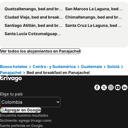
Quetzaltenango, bed and breakfasts
San Marcos La Laguna, bed and breakfasts
Ciudad Vieja, bed and breakfasts
Chimaltenango, bed and breakfasts
Santiago Atitlán, bed and breakfasts
Santa Cruz La Laguna, bed and breakfasts
Santa Lucía Cotzumalguapa, bed and breakfasts
Ver todos los alojamientos en Panajachel
Busca hoteles
Centro- y Sudamérica
Guatemala
Sololá
Panajachel
Bed and breakfast en Panajachel
Facebook
Twitter
Insta
Yo
Elige tu país
Agregar en Google
Encuentra nuestros resultados
fácilmente: agrega trivago como
fuente preferida en Google.