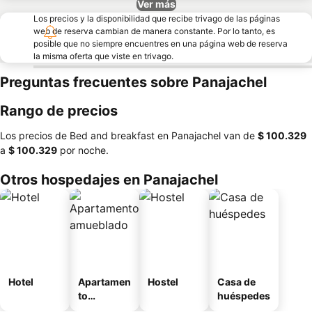
Ver más
Los precios y la disponibilidad que recibe trivago de las páginas
web de reserva cambian de manera constante. Por lo tanto, es
posible que no siempre encuentres en una página web de reserva
la misma oferta que viste en trivago.
Preguntas frecuentes sobre Panajachel
Rango de precios
Los precios de Bed and breakfast en Panajachel van de
‎$ 100.329
a
‎$ 100.329
por noche.
Otros hospedajes en Panajachel
Hotel
Apartamen
Hostel
Casa de
to
huéspedes
amueblad