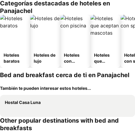
Categorías destacadas de hoteles en
o
Panajachel
Hoteles
Hoteles de
Hoteles
Hoteles
Hote
baratos
lujo
con
que
con 
piscina
aceptan
mascotas
Bed and breakfast cerca de ti en Panajachel
También te pueden interesar estos hoteles...
Hostal Casa Luna
Other popular destinations with bed and
breakfasts