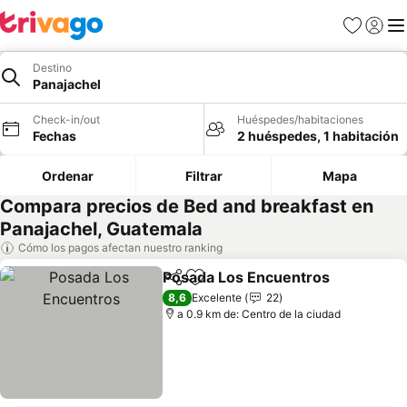
Favoritos
Iniciar 
Me
Destino
Panajachel
Check-in/out
Huéspedes/habitaciones
Fechas
2 huéspedes, 1 habitación
Ordenar
Filtrar
Mapa
Compara precios de Bed and breakfast en
Panajachel, Guatemala
Cómo los pagos afectan nuestro ranking
Posada Los Encuentros
Compartir
Agregar a favoritos
8,6
Excelente
22
a 0.9 km de: Centro de la ciudad