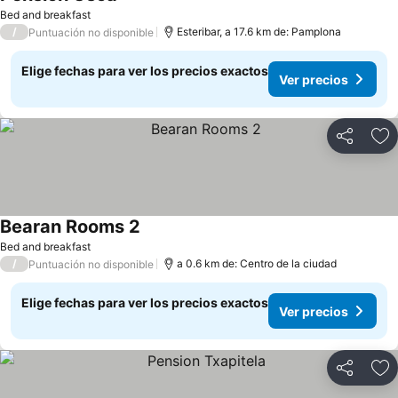
Ver precios
Bed and breakfast
/
Esteribar, a 17.6 km de: Pamplona
Puntuación no disponible
Elige fechas para ver los precios exactos
Ver precios
Compartir
Ag
Bearan Rooms 2
Ver precios
Bed and breakfast
/
a 0.6 km de: Centro de la ciudad
Puntuación no disponible
Elige fechas para ver los precios exactos
Ver precios
Compartir
Ag