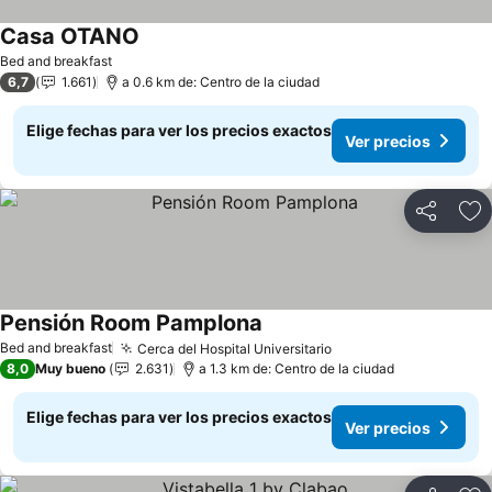
Casa OTANO
Ver precios
Bed and breakfast
6,7
1.661
a 0.6 km de: Centro de la ciudad
Elige fechas para ver los precios exactos
Ver precios
Compartir
Ag
Pensión Room Pamplona
Ver precios
Bed and breakfast
Cerca del Hospital Universitario
Ver precios
8,0
Muy bueno
2.631
a 1.3 km de: Centro de la ciudad
Elige fechas para ver los precios exactos
Ver precios