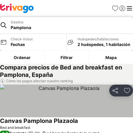
Favoritos
Iniciar 
Me
Destino
Pamplona
Check-in/out
Huéspedes/habitaciones
Fechas
2 huéspedes, 1 habitación
Ordenar
Filtrar
Mapa
Compara precios de Bed and breakfast en
Pamplona, España
Cómo los pagos afectan nuestro ranking
Compartir
Ag
Canvas Pamplona Plazaola
Ver precios
Bed and breakfast