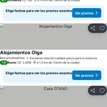
8,7
Excelente
26
a 1.6 km de: Centro de la ciudad
Elige fechas para ver los precios exactos
Ver precios
Compartir
Ag
Alojamientos Olga
Ver precios
Bed and breakfast
Excelente relación calidad-precio para tu estancia
Ver p
7,9
Bueno
2.499
a 1.3 km de: Centro de la ciudad
Elige fechas para ver los precios exactos
Ver precios
Compartir
Ag