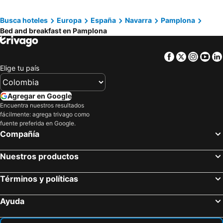
Arrarats, bed and breakfasts
Aldude, bed and breakfasts
Busca hoteles
Europa
España
Navarra
Pamplona
Altsasu, bed and breakfasts
Bed and breakfast en Pamplona
Facebook
Twitter
Insta
Yo
Elige tu país
Agregar en Google
Encuentra nuestros resultados
fácilmente: agrega trivago como
fuente preferida en Google.
Compañía
Nuestros productos
Términos y políticas
Ayuda