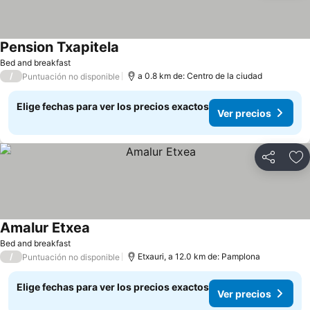
Pension Txapitela
Ver precios
Bed and breakfast
/
a 0.8 km de: Centro de la ciudad
Puntuación no disponible
Elige fechas para ver los precios exactos
Ver precios
Compartir
Ag
Amalur Etxea
Ver precios
Bed and breakfast
/
Etxauri, a 12.0 km de: Pamplona
Puntuación no disponible
Elige fechas para ver los precios exactos
Ver precios