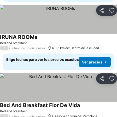
Compartir
Ag
IRUNA ROOMs
Ver precios
Bed and breakfast
/
a 0.6 km de: Centro de la ciudad
Puntuación no disponible
Elige fechas para ver los precios exactos
Ver precios
Compartir
Ag
Bed And Breakfast Flor De Vida
Ver precios
Bed and breakfast
/
Lizaso, a 17.8 km de: Pamplona
Puntuación no disponible