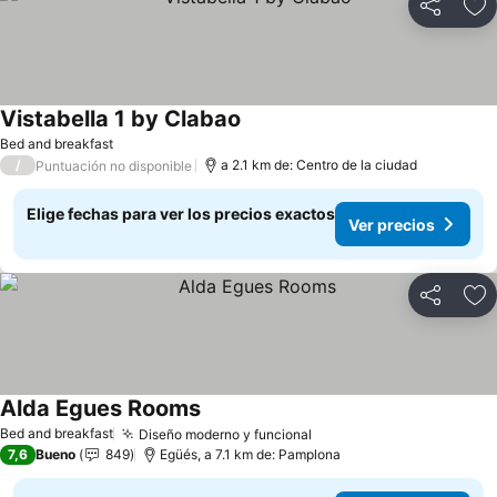
Compartir
Ag
Vistabella 1 by Clabao
Ver precios
Bed and breakfast
/
a 2.1 km de: Centro de la ciudad
Puntuación no disponible
Elige fechas para ver los precios exactos
Ver precios
Compartir
Ag
Alda Egues Rooms
Ver precios
Bed and breakfast
Diseño moderno y funcional
Ver precios
7,6
Bueno
849
Egüés, a 7.1 km de: Pamplona