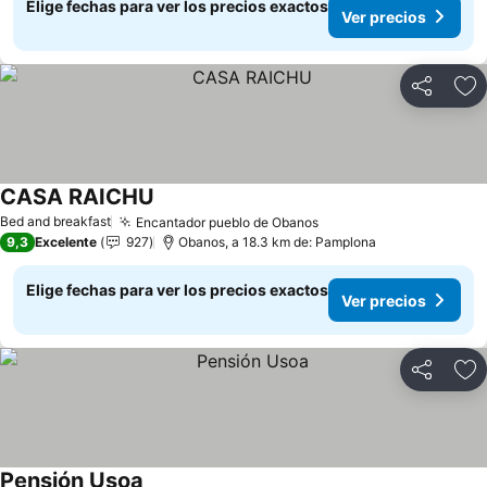
Elige fechas para ver los precios exactos
Ver precios
Compartir
Ag
CASA RAICHU
Ver precios
Bed and breakfast
Encantador pueblo de Obanos
Ver precios
9,3
Excelente
927
Obanos, a 18.3 km de: Pamplona
Elige fechas para ver los precios exactos
Ver precios
Compartir
Ag
Pensión Usoa