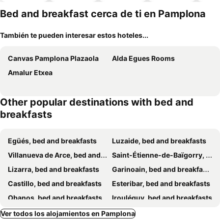
piscina
aceptan
esta
mascotas
mien
Bed and breakfast cerca de ti en Pamplona
También te pueden interesar estos hoteles...
Canvas Pamplona Plazaola
Alda Egues Rooms
Amalur Etxea
Other popular destinations with bed and
breakfasts
Egüés, bed and breakfasts
Luzaide, bed and breakfasts
Villanueva de Arce, bed and breakfasts
Saint-Étienne-de-Baïgorry, bed and breakfasts
Lizarra, bed and breakfasts
Garinoain, bed and breakfasts
Castillo, bed and breakfasts
Esteribar, bed and breakfasts
Obanos, bed and breakfasts
Irouléguy, bed and breakfasts
Gares, bed and breakfasts
Olite, bed and breakfasts
Ver todos los alojamientos en Pamplona