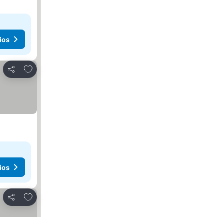
ios
Agregar a favoritos
Compartir
ios
Agregar a favoritos
Compartir