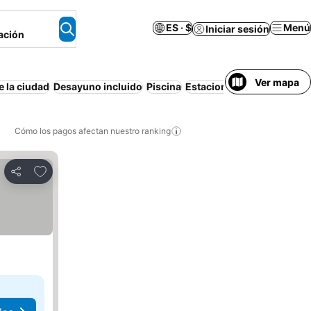
ES · $
Menú
Iniciar sesión
ación
Ver mapa
e la ciudad
Desayuno incluido
Piscina
Estacionamiento
Apartam
Cómo los pagos afectan nuestro ranking
Agregar a favoritos
Compartir