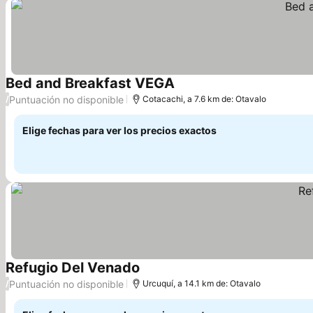
Bed and Breakfast VEGA
Ver precios
Puntuación no disponible
/
Cotacachi, a 7.6 km de: Otavalo
Elige fechas para ver los precios exactos
Refugio Del Venado
Ver precios
Puntuación no disponible
/
Urcuquí, a 14.1 km de: Otavalo