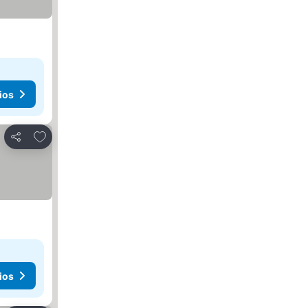
ios
Agregar a favoritos
Compartir
ios