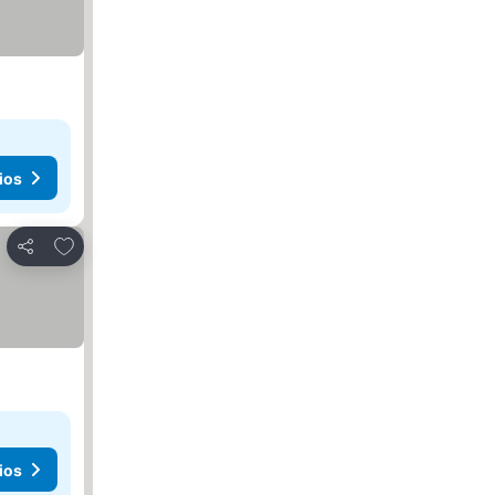
ios
Agregar a favoritos
Compartir
ios