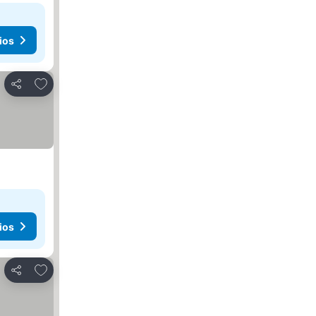
ios
Agregar a favoritos
Compartir
ios
Agregar a favoritos
Compartir