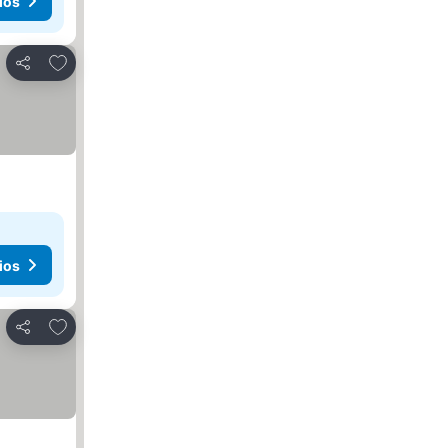
ios
Agregar a favoritos
Compartir
ios
Agregar a favoritos
Compartir