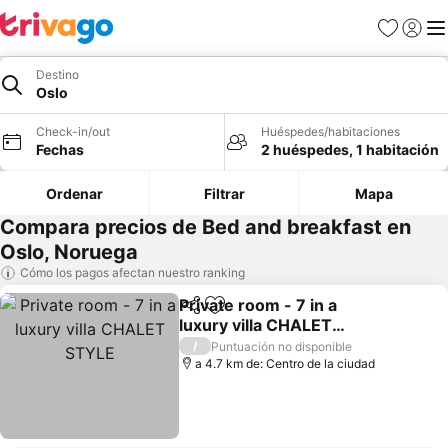
Favoritos
Iniciar 
Me
Destino
Oslo
Check-in/out
Huéspedes/habitaciones
Fechas
2 huéspedes, 1 habitación
Ordenar
Filtrar
Mapa
Compara precios de Bed and breakfast en
Oslo, Noruega
Cómo los pagos afectan nuestro ranking
Private room - 7 in a
Compartir
Agregar a favoritos
luxury villa CHALET
STYLE
Ver precios
/
Puntuación no disponible
a 4.7 km de: Centro de la ciudad