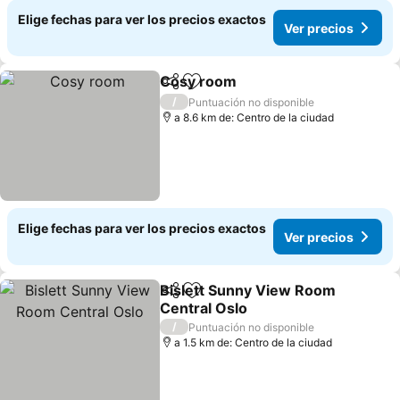
Elige fechas para ver los precios exactos
Ver precios
Cosy room
Compartir
Agregar a favoritos
Ver precios
/
Puntuación no disponible
a 8.6 km de: Centro de la ciudad
Elige fechas para ver los precios exactos
Ver precios
Bislett Sunny View Room
Compartir
Agregar a favoritos
Central Oslo
Ver precios
/
Puntuación no disponible
a 1.5 km de: Centro de la ciudad