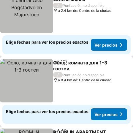
Bogstadveien Majorstuen
Ver precios
/
Puntuación no disponible
a 2.4 km de: Centro de la ciudad
Elige fechas para ver los precios exactos
Ver precios
Осло, комната для 1-3
Compartir
Agregar a favoritos
гостеи
Ver precios
/
Puntuación no disponible
a 8.4 km de: Centro de la ciudad
Elige fechas para ver los precios exactos
Ver precios
ROOM IN APARTMENT