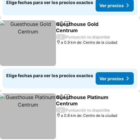
Elige fechas para ver los precios exactos
Ver precios
Guesthouse Gold
Compartir
Agregar a favoritos
Centrum
Ver precios
/
Puntuación no disponible
a 0.9 km de: Centro de la ciudad
Elige fechas para ver los precios exactos
Ver precios
Guesthouse Platinum
Compartir
Agregar a favoritos
Centrum
Ver precios
/
Puntuación no disponible
a 0.8 km de: Centro de la ciudad