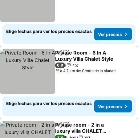
Elige fechas para ver los precios exactos
Ver precios
Private Room - 6 In A
Compartir
Agregar a favoritos
Luxury Villa Chalet Style
Ver precios
6,9
45
a 4.7 km de: Centro de la ciudad
Elige fechas para ver los precios exactos
Ver precios
Private room - 2 in a
Compartir
Agregar a favoritos
luxury villa CHALET
STYLE
Ver precios
7,9
Bueno
97