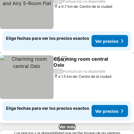
Airy 5-Room Flat
Ver precios
/
Puntuación no disponible
a 0.7 km de: Centro de la ciudad
Elige fechas para ver los precios exactos
Ver precios
Charming room central
Compartir
Agregar a favoritos
Oslo
Ver precios
/
Puntuación no disponible
a 1.5 km de: Centro de la ciudad
Elige fechas para ver los precios exactos
Ver precios
Ver más
Los precios y la disponibilidad que recibe trivago de las páginas