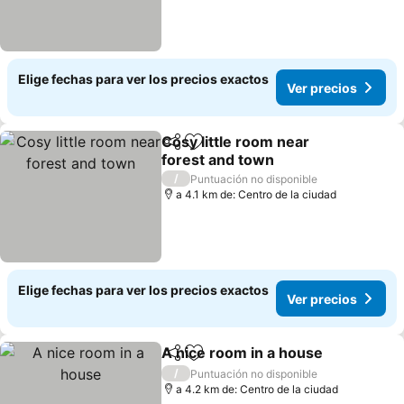
Elige fechas para ver los precios exactos
Ver precios
Cosy little room near
Compartir
Agregar a favoritos
forest and town
Ver precios
/
Puntuación no disponible
a 4.1 km de: Centro de la ciudad
Elige fechas para ver los precios exactos
Ver precios
A nice room in a house
Compartir
Agregar a favoritos
Ver
/
Puntuación no disponible
a 4.2 km de: Centro de la ciudad