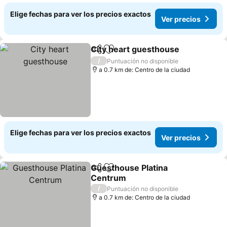
Elige fechas para ver los precios exactos
Ver precios
City heart guesthouse
Compartir
Agregar a favoritos
Ver
/
Puntuación no disponible
a 0.7 km de: Centro de la ciudad
Elige fechas para ver los precios exactos
Ver precios
Guesthouse Platina
Compartir
Agregar a favoritos
Centrum
Ver precios
/
Puntuación no disponible
a 0.7 km de: Centro de la ciudad