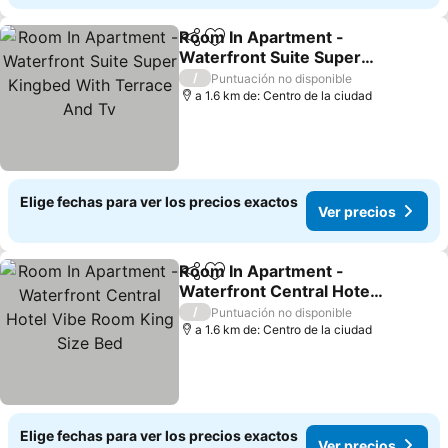
Room In Apartment -
Compartir
Agregar a favoritos
Waterfront Suite Super
Kingbed With Terrace
Ver precios
/
Puntuación no disponible
And Tv
a 1.6 km de: Centro de la ciudad
Elige fechas para ver los precios exactos
Ver precios
Room In Apartment -
Compartir
Agregar a favoritos
Waterfront Central Hotel
Vibe Room King Size Bed
Ver precios
/
Puntuación no disponible
a 1.6 km de: Centro de la ciudad
Elige fechas para ver los precios exactos
Ver precios