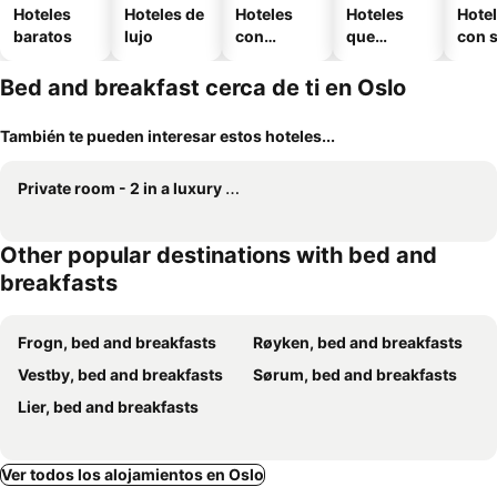
Hoteles
Hoteles de
Hoteles
Hoteles
Hote
baratos
lujo
con
que
con 
piscina
aceptan
mascotas
Bed and breakfast cerca de ti en Oslo
También te pueden interesar estos hoteles...
Private room - 2 in a luxury villa CHALET STYLE
Other popular destinations with bed and
breakfasts
Frogn, bed and breakfasts
Røyken, bed and breakfasts
Vestby, bed and breakfasts
Sørum, bed and breakfasts
Lier, bed and breakfasts
Ver todos los alojamientos en Oslo