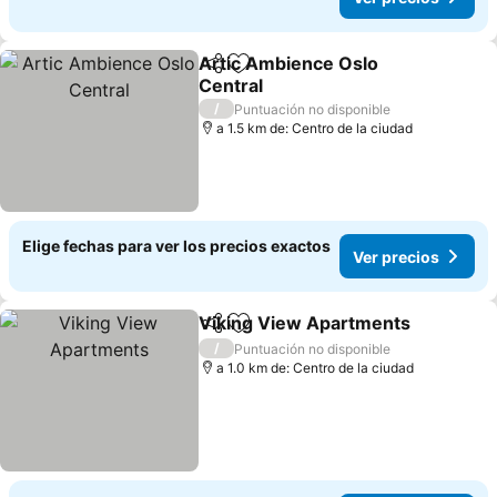
Artic Ambience Oslo
Compartir
Agregar a favoritos
Central
Ver precios
/
Puntuación no disponible
a 1.5 km de: Centro de la ciudad
Elige fechas para ver los precios exactos
Ver precios
Viking View Apartments
Compartir
Agregar a favoritos
V
/
Puntuación no disponible
a 1.0 km de: Centro de la ciudad