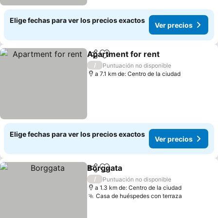
Elige fechas para ver los precios exactos
Ver precios
Apartment for rent
Compartir
Agregar a favoritos
Ver pre
/
Puntuación no disponible
a 7.1 km de: Centro de la ciudad
Elige fechas para ver los precios exactos
Ver precios
Borggata
Compartir
Agregar a favoritos
Ver precios
/
Puntuación no disponible
a 1.3 km de: Centro de la ciudad
Casa de huéspedes con terraza
Ver preci