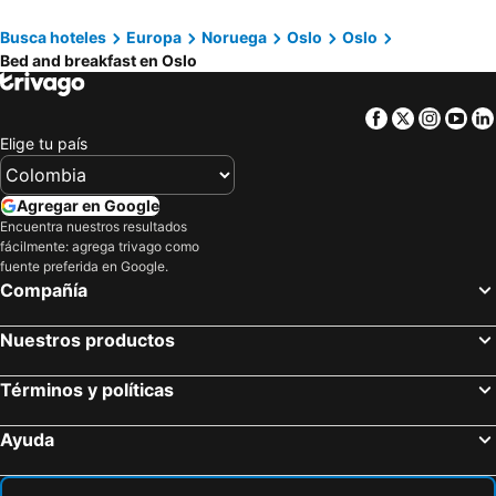
Busca hoteles
Europa
Noruega
Oslo
Oslo
Bed and breakfast en Oslo
Facebook
Twitter
Insta
Yo
Elige tu país
Agregar en Google
Encuentra nuestros resultados
fácilmente: agrega trivago como
fuente preferida en Google.
Compañía
Nuestros productos
Términos y políticas
Ayuda