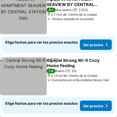
Compartir
Agregar a favoritos
SEAVIEW BY CENTRAL
STATION Oslo
Ver precios
8,1
Muy bueno
2.523
a 1.1 km de: Centro de la ciudad
Terraza soleada en la azotea
Ver precios
Elige fechas para ver los precios exactos
Ver precios
Central Strong Wi-fi Cozy
Compartir
Agregar a favoritos
Home Feeling
Ver precios
7,8
Bueno
35
a 1.5 km de: Centro de la ciudad
Conciertos en el Rockefeller Music Hall
Ver 
Elige fechas para ver los precios exactos
Ver precios