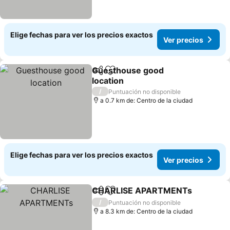
Elige fechas para ver los precios exactos
Ver precios
Guesthouse good
Compartir
Agregar a favoritos
location
Ver precios
/
Puntuación no disponible
a 0.7 km de: Centro de la ciudad
Elige fechas para ver los precios exactos
Ver precios
CHARLISE APARTMENTs
Compartir
Agregar a favoritos
V
/
Puntuación no disponible
a 8.3 km de: Centro de la ciudad