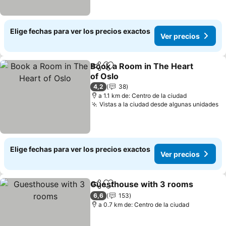
Elige fechas para ver los precios exactos
Ver precios
Book a Room in The Heart
Compartir
Agregar a favoritos
of Oslo
Ver precios
4,2
38
a 1.1 km de: Centro de la ciudad
Vistas a la ciudad desde algunas unidades
Ve
Elige fechas para ver los precios exactos
Ver precios
Guesthouse with 3 rooms
Compartir
Agregar a favoritos
6,6
153
a 0.7 km de: Centro de la ciudad