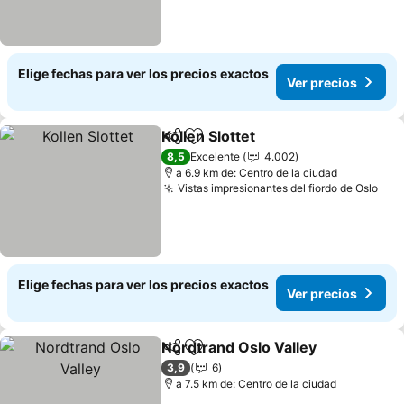
Elige fechas para ver los precios exactos
Ver precios
Kollen Slottet
Compartir
Agregar a favoritos
Ver precios
8,5
Excelente
4.002
a 6.9 km de: Centro de la ciudad
Vistas impresionantes del fiordo de Oslo
Ver
Elige fechas para ver los precios exactos
Ver precios
Nordtrand Oslo Valley
Compartir
Agregar a favoritos
Ver 
3,9
6
a 7.5 km de: Centro de la ciudad